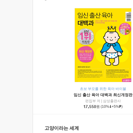
초보 부모를 위한 육아 바이블
임신 출산 육아 대백과 최신개정판
편집부 저
|
삼성출판사
17,550
원
(10%
+5%
)
고양이라는 세계