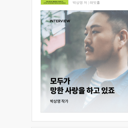
박상영 저
|
래빗홀