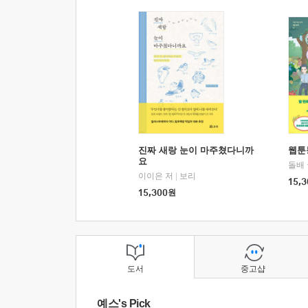
진짜 새랑 눈이 마주쳤다니까
웹툰
요
돌배
이이은 저
|
보리
15,3
15,300
원
도서
중고샵
예스's Pick