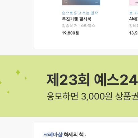
손으로 읽고 쓰는 명작
로그
무진기행 필사북
AI
김승옥 저
|
스타북스
김혜
19,800
원
13,5
크레마샵
화제의 책