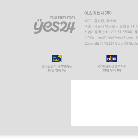
대표 : 김석환, 최세라
주소 : 서울시 영등포구 은행로 11,
사업자등록번호 : 229-81-37000 
이메일 : yes24help@yes24.c
Copyright ⓒ YES24 Corp. All Right