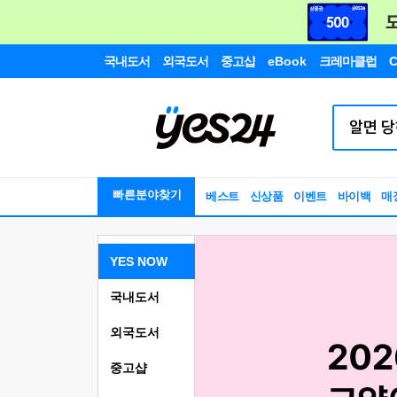
국내도서
외국도서
중고샵
eBook
크레마클럽
C
빠른분야찾기
베스트
신상품
이벤트
바이백
매
YES NOW
국내도서
외국도서
중고샵