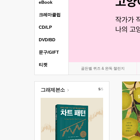
eBook
크레마클럽
CD/LP
DVD/BD
문구/GIFT
티켓
골든벨 퀴즈 & 완독 챌린지
그래제본소
5
/5