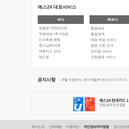
예스24 대표서비스
싸다
빠르다
영원한 YES포인트
총알배송
무료배송+추가적립
총알검색
신규회원 혜택
매장 픽업 서비스
중고샵/바이백
알림 신청 안내
제휴카드 안내
모바일 서비스
애드온
간편결제 서비스
공지사항
8월 신용카드 무이자할부 안내
2026-08-01
회사소개
인재채용
이용약관
개인정보처리방침
청소년보