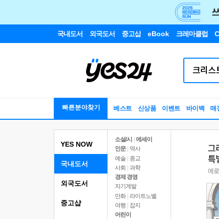
국내도서
외국도서
중고샵
eBook
크레마클럽
C
빠른분야찾기
베스트
신상품
이벤트
바이백
매
소설/시
|
에세이
YES NOW
인문
|
역사
예술
|
종교
국내도서
사회
|
과학
경제 경영
외국도서
자기계발
만화
|
라이트노벨
중고샵
여행
|
잡지
어린이