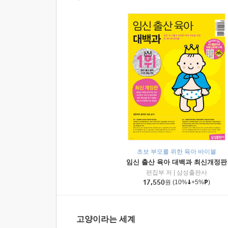
초보 부모를 위한 육아 바이블
임신 출산 육아 대백과 최신개정판
편집부 저
|
삼성출판사
17,550
원
(10%
+5%
)
고양이라는 세계