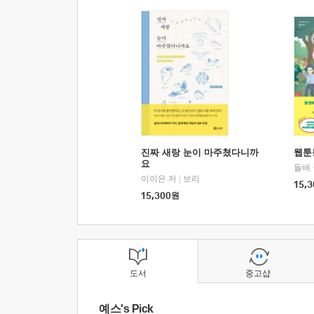
진짜 새랑 눈이 마주쳤다니까
웹툰
요
돌배
이이은 저
|
보리
15,3
15,300
원
도서
중고샵
예스's Pick