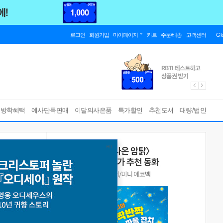
로그인
회원가입
마이페이지
카트
주문/배송
고객센터
Gl
름방학혜택
예사단독판매
이달의사은품
특가할인
추천도서
대량/법인