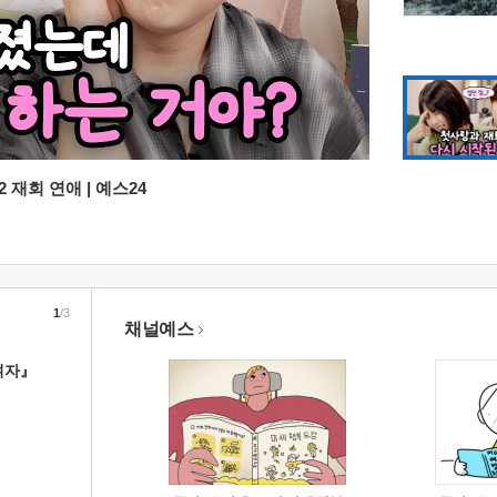
 재회 연애 | 예스24
1
/3
채널예스
여자』