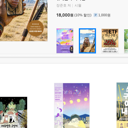
장준호 저
시월
18,000
원
(10% 할인)
1,000원