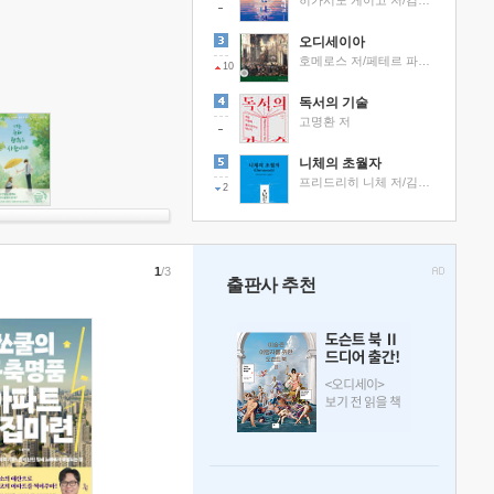
히가시노 게이고 저/김선영 역
오디세이아
호메로스 저/페테르 파울 루벤스 그림/박문재 역
10
독서의 기술
고명환 저
니체의 초월자
프리드리히 니체 저/김철 편역
2
1
/3
출판사 추천