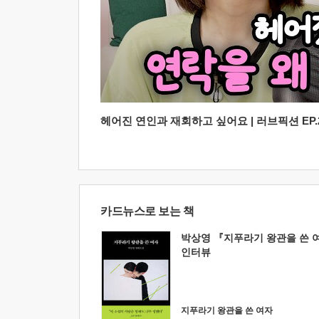
헤어진 연인과 재회하고 싶어요 | 러브픽션 EP.2
카드뉴스로 보는 책
박상영 『지푸라기 왕관을 쓴 
인터뷰
지푸라기 왕관을 쓴 여자