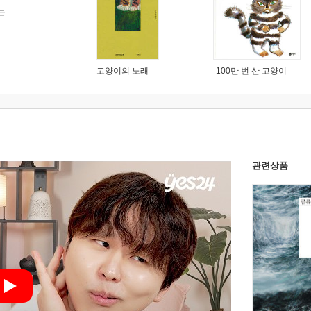
는
고양이의 노래
100만 번 산 고양이
관련상품