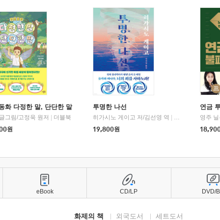
동화 다정한 말, 단단한 말
투명한 나선
연금 
 글그림/고정욱 원저
|
더블북
히가시노 게이고 저/김선영 역
|
북다
영주 닐
00
원
19,800
원
18,90
eBook
CD/LP
DVD/
화제의 책
외국도서
세트도서