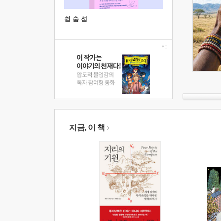
쉼 숨 섬
지금, 이 책