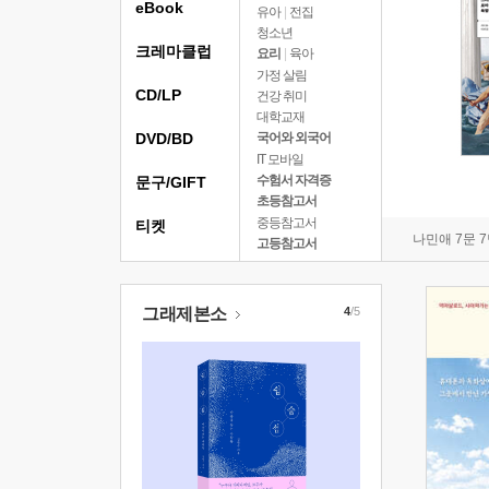
eBook
유아
|
전집
청소년
크레마클럽
요리
|
육아
가정 살림
CD/LP
건강 취미
대학교재
DVD/BD
국어와 외국어
IT 모바일
수험서 자격증
문구/GIFT
초등참고서
중등참고서
티켓
나민애 7문 
고등참고서
그래제본소
4
/5