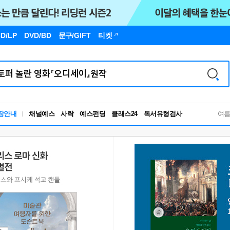
D/LP
DVD/BD
문구
/GIFT
티켓
장안내
채널예스
사락
예스펀딩
클래스24
독서유형검사
여
RBTI Lab
독서유형검사