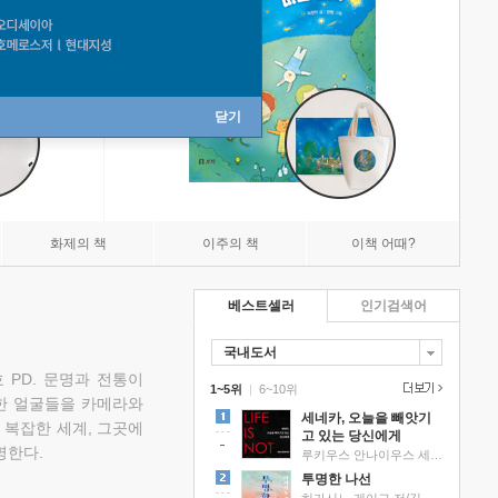
닫기
화제의 책
이주의 책
이책 어때?
베스트셀러
인기검색어
국내도서
 PD. 문명과 전통이
1~5위
|
6~10위
한 얼굴들을 카메라와
세네카, 오늘을 빼앗기
 복잡한 세계, 그곳에
고 있는 당신에게
명한다.
루키우스 안나이우스 세네카 저/하와이 대저택 편역
투명한 나선