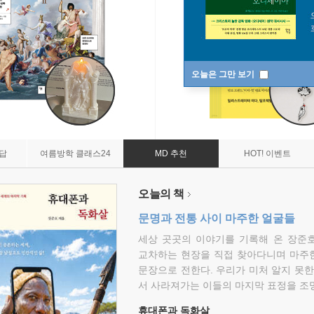
오늘은 그만 보기
7답
여름방학 클래스24
MD 추천
HOT! 이벤트
오늘의 책
문명과 전통 사이 마주한 얼굴들
세상 곳곳의 이야기를 기록해 온 장준호
교차하는 현장을 직접 찾아다니며 마주
문장으로 전한다. 우리가 미처 알지 못한
서 사라져가는 이들의 마지막 표정을 조
휴대폰과 독화살