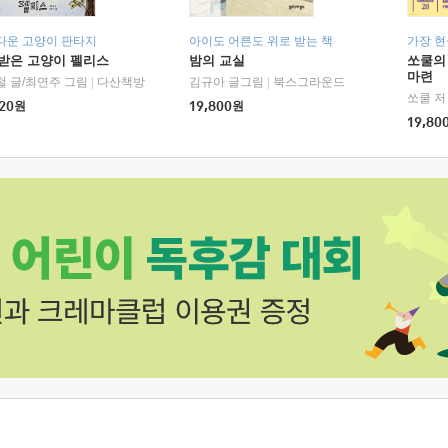
다운 고양이 판타지
아이도 어른도 위로 받는 책
가장 
받은 고양이 펠리스
밤의 교실
쏘쿨의
마련
철 글/최연주 그림
|
다산책방
김규아 글그림
|
북스그라운드
쏘쿨 저
20
원
19,800
원
19,80