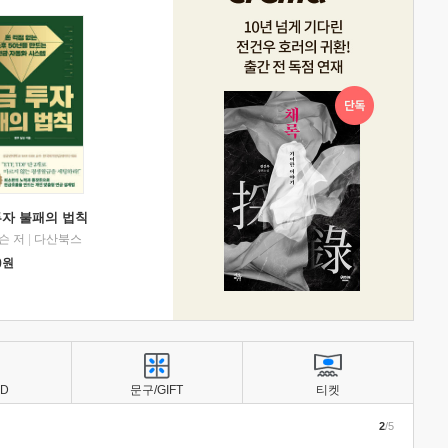
투자 불패의 법칙
슨 저
|
다산북스
0
원
BD
문구/GIFT
티켓
2
/5