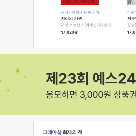
동서남북의 기원과 의미
아름
지리의 기원
저주
제리 브로턴 저/박세연 역
|
알에이치코리아(RHK)
김명
17,820
원
17,8
크레마샵
화제의 책