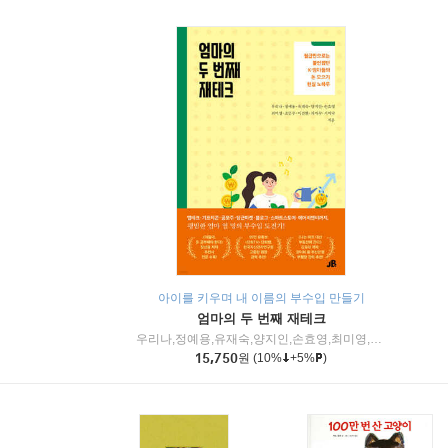
아이를 키우며 내 이름의 부수입 만들기
엄마의 두 번째 재테크
우리나,정예용,유재숙,양지인,손효영,최미영,조민주,이진현,차미숙,서미숙 저
15,750
원
(10%
+5%
)