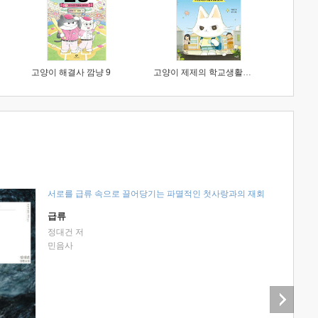
고양이 해결사 깜냥 9
고양이 제제의 학교생활 1 : 초등학생이 이렇게 힘들 줄이야
서로를 급류 속으로 끌어당기는 파멸적인 첫사랑과의 재회
급류
정대건 저
민음사