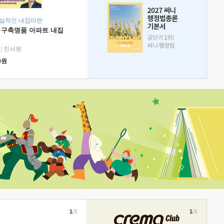
현실적인 내집마련
 구축명품 아파트 내집
|
진서원
0
원
1
/3
1
/3