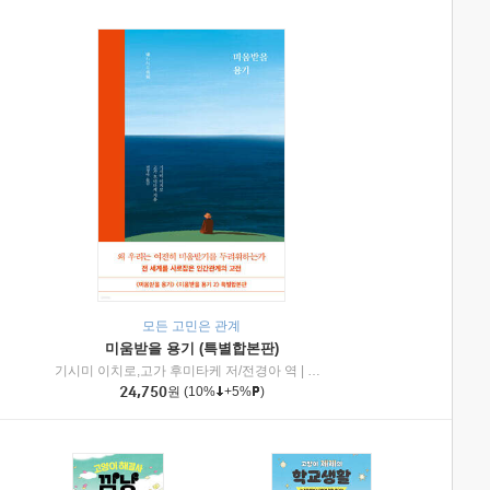
모든 고민은 관계
미움받을 용기 (특별합본판)
기시미 이치로,고가 후미타케 저/전경아 역
|
제이브리즈북스
|
인플루엔셜
24,750
원
(10%
+5%
)