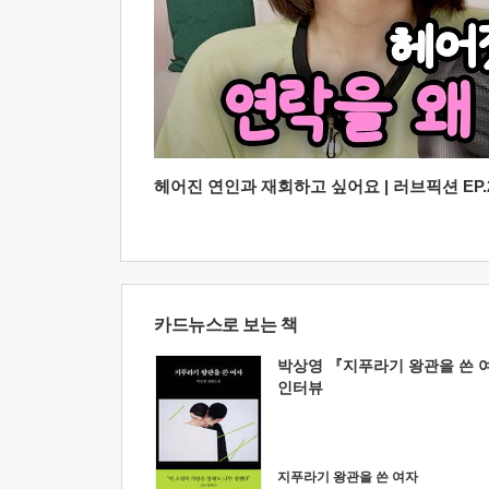
헤어진 연인과 재회하고 싶어요 | 러브픽션 EP.2
카드뉴스로 보는 책
박상영 『지푸라기 왕관을 쓴 
인터뷰
지푸라기 왕관을 쓴 여자