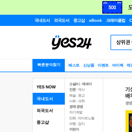
국내도서
외국도서
중고샵
eBook
크레마클럽
C
빠른분야찾기
베스트
신상품
이벤트
바이백
매
소설/시
|
에세이
YES NOW
인문
|
역사
예술
|
종교
국내도서
사회
|
과학
경제 경영
외국도서
자기계발
만화
|
라이트노벨
중고샵
여행
|
잡지
어린이