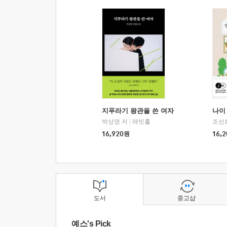
지푸라기 왕관을 쓴 여자
나이 
박상영 저
|
래빗홀
조선
16,920
원
16,2
도서
중고샵
예스's Pick