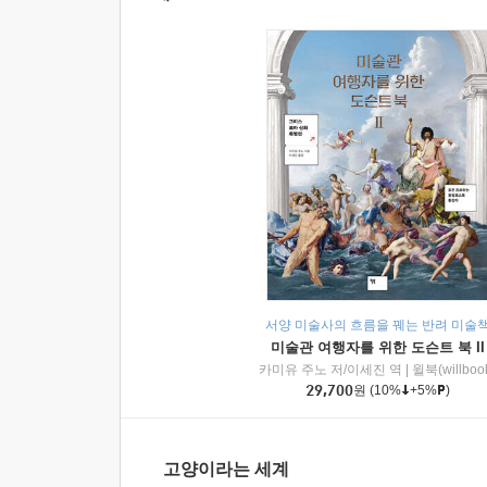
서양 미술사의 흐름을 꿰는 반려 미술
미술관 여행자를 위한 도슨트 북 II
카미유 주노 저/이세진 역
|
윌북(willboo
29,700
원
(10%
+5%
)
고양이라는 세계