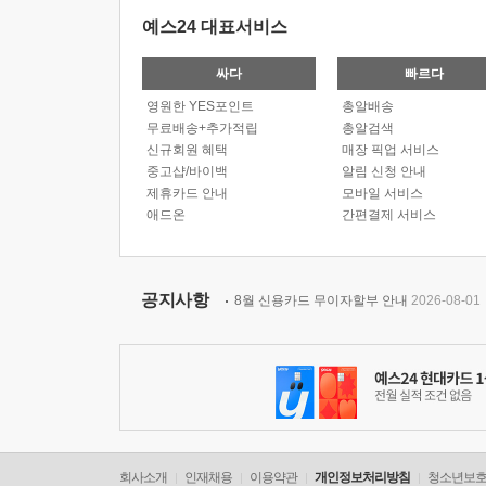
예스24 대표서비스
싸다
빠르다
영원한 YES포인트
총알배송
무료배송+추가적립
총알검색
신규회원 혜택
매장 픽업 서비스
중고샵/바이백
알림 신청 안내
제휴카드 안내
모바일 서비스
애드온
간편결제 서비스
공지사항
8월 신용카드 무이자할부 안내
2026-08-01
회사소개
인재채용
이용약관
개인정보처리방침
청소년보