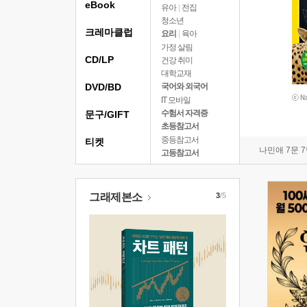
eBook
유아
|
전집
청소년
크레마클럽
요리
|
육아
가정 살림
CD/LP
건강 취미
대학교재
DVD/BD
국어와 외국어
IT 모바일
수험서 자격증
문구/GIFT
초등참고서
중등참고서
티켓
나민애 7문 
고등참고서
그래제본소
3
/5