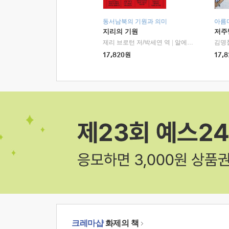
동서남북의 기원과 의미
아름
지리의 기원
저주
제리 브로턴 저/박세연 역
|
알에이치코리아(RHK)
김명
17,820
원
17,8
크레마샵
화제의 책