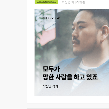
박상영 저
|
래빗홀