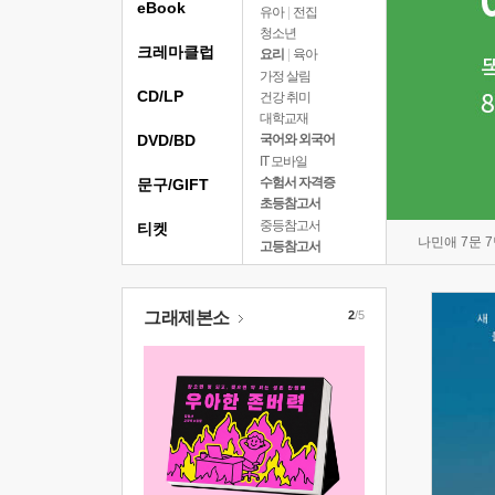
eBook
유아
|
전집
청소년
크레마클럽
요리
|
육아
가정 살림
CD/LP
건강 취미
대학교재
DVD/BD
국어와 외국어
IT 모바일
수험서 자격증
문구/GIFT
초등참고서
중등참고서
티켓
나민애 7문 
고등참고서
그래제본소
2
/5