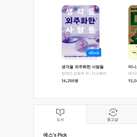
생각을 외주화한 사람들
머니
정재민,김영주 저
|
더스퀘어
16,200
원
15,5
도서
중고샵
예스's Pick