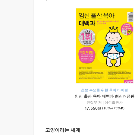
초보 부모를 위한 육아 바이블
임신 출산 육아 대백과 최신개정판
편집부 저
|
삼성출판사
17,550
원
(10%
+5%
)
고양이라는 세계