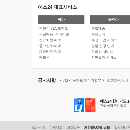
예스24 대표서비스
싸다
빠르다
영원한 YES포인트
총알배송
무료배송+추가적립
총알검색
신규회원 혜택
매장 픽업 서비스
중고샵/바이백
알림 신청 안내
제휴카드 안내
모바일 서비스
애드온
간편결제 서비스
공지사항
8월 신용카드 무이자할부 안내
2026-08-01
회사소개
인재채용
이용약관
개인정보처리방침
청소년보