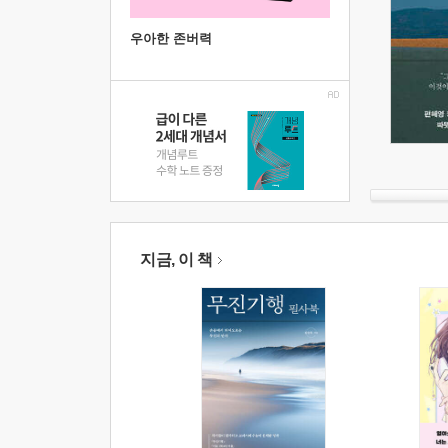
우아한 존버력
지금, 이 책