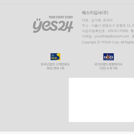
대표 : 김석환, 최세라
주소 : 서울시 영등포구 은행로 11,
사업자등록번호 : 229-81-37000 
이메일 : yes24help@yes24.c
Copyright ⓒ YES24 Corp. All Right