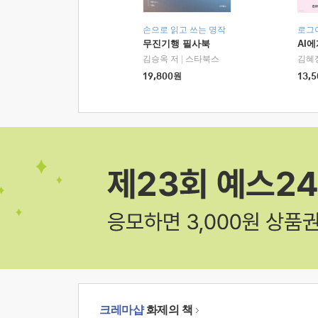
손으로 읽고 쓰는 명작
로그
무진기행 필사북
AI
김승옥 저
|
스타북스
김혜
19,800
원
13,5
크레마샵
화제의 책