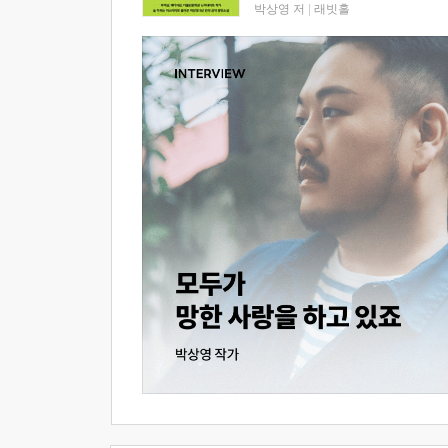
박상영 저
|
래빗홀