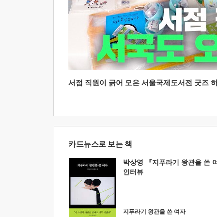
서점 직원이 긁어 모은 서울국제도서전 굿즈 하울
카드뉴스로 보는 책
박상영 『지푸라기 왕관을 쓴 
인터뷰
지푸라기 왕관을 쓴 여자