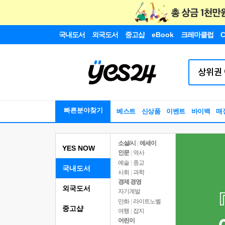
국내도서
외국도서
중고샵
eBook
크레마클럽
C
빠른분야찾기
베스트
신상품
이벤트
바이백
매
소설/시
|
에세이
YES NOW
인문
|
역사
예술
|
종교
국내도서
사회
|
과학
경제 경영
외국도서
자기계발
만화
|
라이트노벨
중고샵
여행
|
잡지
어린이