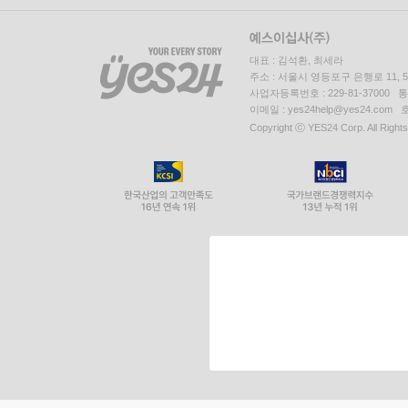
대표 : 김석환, 최세라
주소 : 서울시 영등포구 은행로 11,
사업자등록번호 : 229-81-37000 
이메일 : yes24help@yes24.c
Copyright ⓒ YES24 Corp. All Right