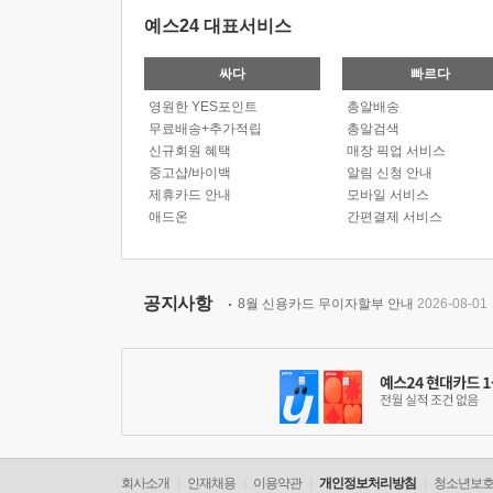
예스24 대표서비스
싸다
빠르다
영원한 YES포인트
총알배송
무료배송+추가적립
총알검색
신규회원 혜택
매장 픽업 서비스
중고샵/바이백
알림 신청 안내
제휴카드 안내
모바일 서비스
애드온
간편결제 서비스
공지사항
8월 신용카드 무이자할부 안내
2026-08-01
회사소개
인재채용
이용약관
개인정보처리방침
청소년보