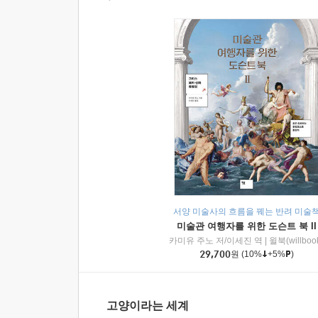
서양 미술사의 흐름을 꿰는 반려 미술
미술관 여행자를 위한 도슨트 북 II
카미유 주노 저/이세진 역
|
윌북(willboo
29,700
원
(10%
+5%
)
고양이라는 세계