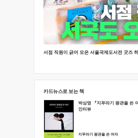
서점 직원이 긁어 모은 서울국제도서전 굿즈 하울
카드뉴스로 보는 책
박상영 『지푸라기 왕관을 쓴 
인터뷰
지푸라기 왕관을 쓴 여자