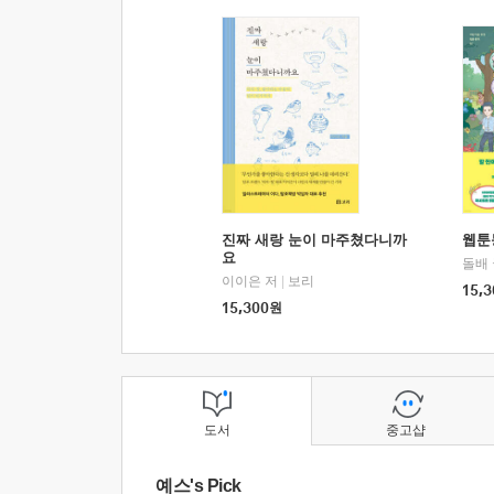
진짜 새랑 눈이 마주쳤다니까
웹툰
요
돌배
이이은 저
|
보리
15,3
15,300
원
도서
중고샵
예스's Pick