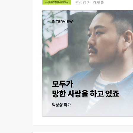
박상영 저
|
래빗홀