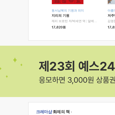
동서남북의 기원과 의미
아름
지리의 기원
저주
제리 브로턴 저/박세연 역
|
알에이치코리아(RHK)
김명
17,820
원
17,8
크레마샵
화제의 책