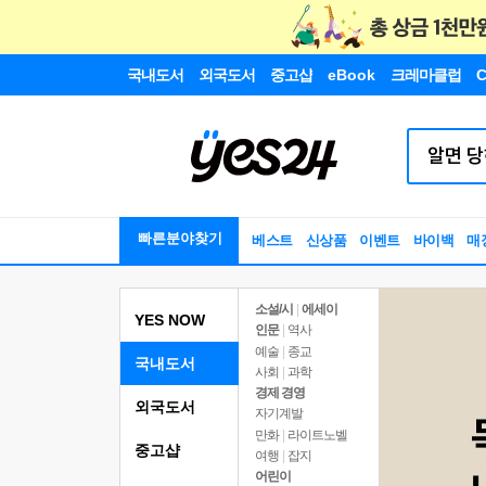
국내도서
외국도서
중고샵
eBook
크레마클럽
C
빠른분야찾기
베스트
신상품
이벤트
바이백
매
소설/시
|
에세이
YES NOW
인문
|
역사
예술
|
종교
국내도서
사회
|
과학
경제 경영
외국도서
자기계발
만화
|
라이트노벨
중고샵
여행
|
잡지
어린이