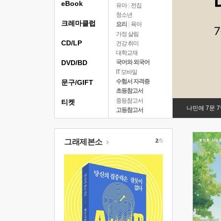
eBook
유아
|
전집
청소년
크레마클럽
요리
|
육아
가정 살림
CD/LP
건강 취미
대학교재
DVD/BD
국어와 외국어
IT 모바일
수험서 자격증
문구/GIFT
초등참고서
중등참고서
티켓
나민애 7문 
고등참고서
그래제본소
2
/5