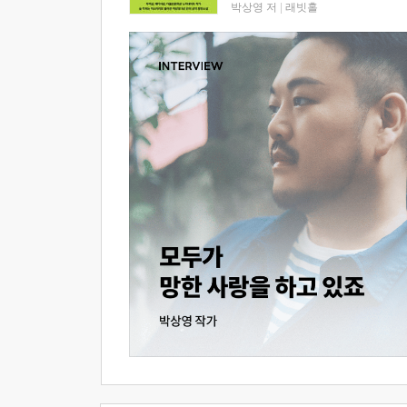
박상영 저
|
래빗홀