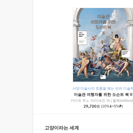
서양 미술사의 흐름을 꿰는 반려 미술
미술관 여행자를 위한 도슨트 북 II
카미유 주노 저/이세진 역
|
윌북(willboo
29,700
원
(10%
+5%
)
고양이라는 세계