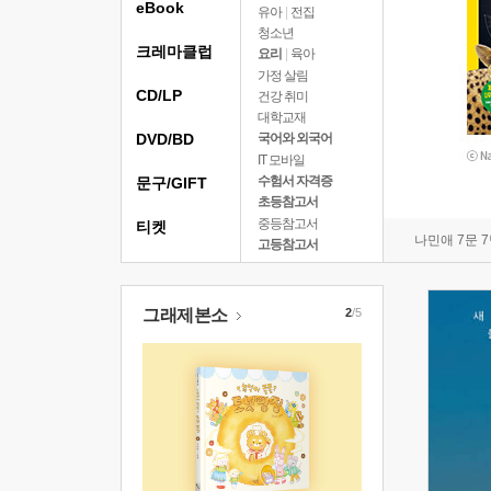
eBook
유아
|
전집
청소년
크레마클럽
요리
|
육아
가정 살림
CD/LP
건강 취미
대학교재
DVD/BD
국어와 외국어
IT 모바일
수험서 자격증
문구/GIFT
초등참고서
중등참고서
티켓
나민애 7문 
고등참고서
그래제본소
2
/5