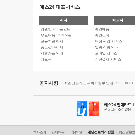
예스24 대표서비스
싸다
빠르다
영원한 YES포인트
총알배송
무료배송+추가적립
총알검색
신규회원 혜택
매장 픽업 서비스
중고샵/바이백
알림 신청 안내
제휴카드 안내
모바일 서비스
애드온
간편결제 서비스
공지사항
8월 신용카드 무이자할부 안내
2026-08-01
회사소개
인재채용
이용약관
개인정보처리방침
청소년보