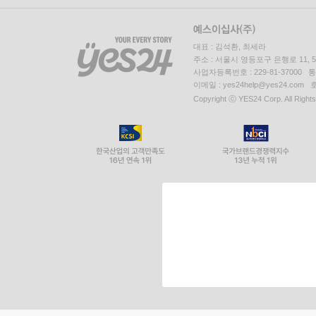
대표 : 김석환, 최세라
주소 : 서울시 영등포구 은행로 11,
사업자등록번호 : 229-81-37000 
이메일 : yes24help@yes24.c
Copyright ⓒ YES24 Corp. All Right