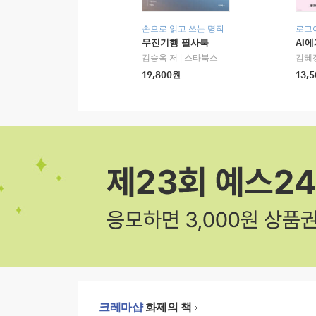
손으로 읽고 쓰는 명작
로그
무진기행 필사북
AI
김승옥 저
|
스타북스
김혜
19,800
원
13,5
크레마샵
화제의 책