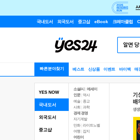
국내도서
외국도서
중고샵
eBook
크레마클럽
C
빠른분야찾기
베스트
신상품
이벤트
바이백
매
소설/시
|
에세이
YES NOW
인문
|
역사
예술
|
종교
국내도서
사회
|
과학
경제 경영
외국도서
자기계발
만화
|
라이트노벨
중고샵
여행
|
잡지
어린이