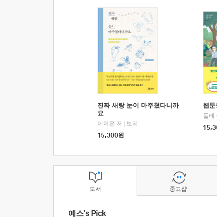
진짜 새랑 눈이 마주쳤다니까
웹툰
요
돌배
이이은 저
|
보리
15,3
15,300
원
도서
중고샵
예스's Pick