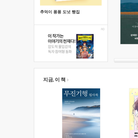
추억이 퐁퐁 도넛 빵집
지금, 이 책