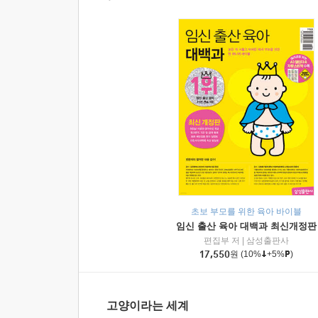
초보 부모를 위한 육아 바이블
임신 출산 육아 대백과 최신개정판
편집부 저
|
삼성출판사
17,550
원
(10%
+5%
)
고양이라는 세계