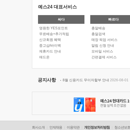
예스24 대표서비스
싸다
빠르다
영원한 YES포인트
총알배송
무료배송+추가적립
총알검색
신규회원 혜택
매장 픽업 서비스
중고샵/바이백
알림 신청 안내
제휴카드 안내
모바일 서비스
애드온
간편결제 서비스
공지사항
8월 신용카드 무이자할부 안내
2026-08-01
회사소개
인재채용
이용약관
개인정보처리방침
청소년보