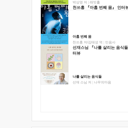
박상영 저
|
래빗홀
천쓰홍 『아홉 번째 몸』 인터
아홉 번째 몸
천쓰홍 저/김태성 역
|
민음사
선재스님 『나를 살리는 음식들
터뷰
나를 살리는 음식들
선재 스님 저
|
나무의마음