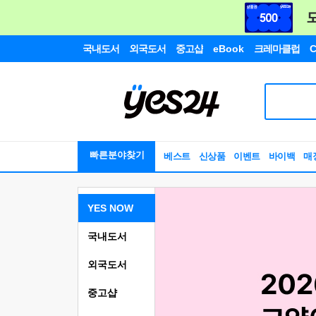
국내도서
외국도서
중고샵
eBook
크레마클럽
C
빠른분야찾기
베스트
신상품
이벤트
바이백
매
YES NOW
국내도서
외국도서
중고샵