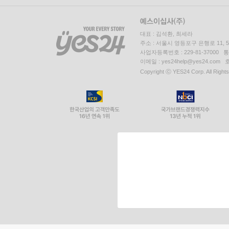
대표 : 김석환, 최세라
주소 : 서울시 영등포구 은행로 11,
사업자등록번호 : 229-81-37000 
이메일 : yes24help@yes24.c
Copyright ⓒ YES24 Corp. All Right