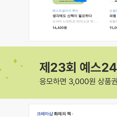
베스트셀러의 뿌리
손절
생각에도 산책이 필요하다
파동
도야마 시게히코 저/지소연 역
|
알에이치코리아(
파동
14,400
원
15,0
크레마샵
화제의 책