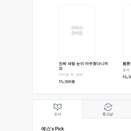
진짜 새랑 눈이 마주쳤다니까
웹툰
요
돌배
이이은 저
|
보리
15,3
15,300
원
도서
중고샵
예스's Pick