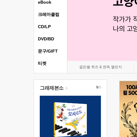
eBook
크레마클럽
CD/LP
DVD/BD
문구/GIFT
티켓
골든벨 퀴즈 & 완독 챌린지
그래제본소
5
/5