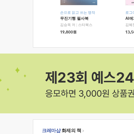
손으로 읽고 쓰는 명작
로그
무진기행 필사북
AI
김승옥 저
|
스타북스
김혜
19,800
원
13,5
크레마샵
화제의 책