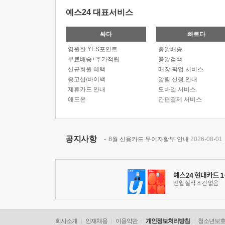
예스24 대표서비스
싸다
빠르다
영원한 YES포인트
총알배송
무료배송+추가적립
총알검색
신규회원 혜택
매장 픽업 서비스
중고샵/바이백
알림 신청 안내
제휴카드 안내
모바일 서비스
애드온
간편결제 서비스
공지사항
8월 신용카드 무이자할부 안내
2026-08-01
회사소개
인재채용
이용약관
개인정보처리방침
청소년보