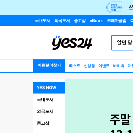
국내도서
외국도서
중고샵
eBook
크레마클럽
C
빠른분야찾기
베스트
신상품
이벤트
바이백
매
YES NOW
국내도서
외국도서
중고샵