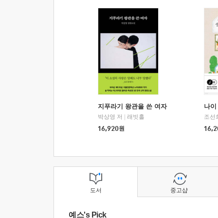
지푸라기 왕관을 쓴 여자
나이 
박상영 저
|
래빗홀
조선
16,920
원
16,2
도서
중고샵
예스's Pick