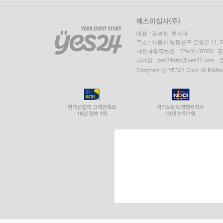
대표 : 김석환, 최세라
주소 : 서울시 영등포구 은행로 11,
사업자등록번호 : 229-81-37000 
이메일 : yes24help@yes24.c
Copyright ⓒ YES24 Corp. All Right