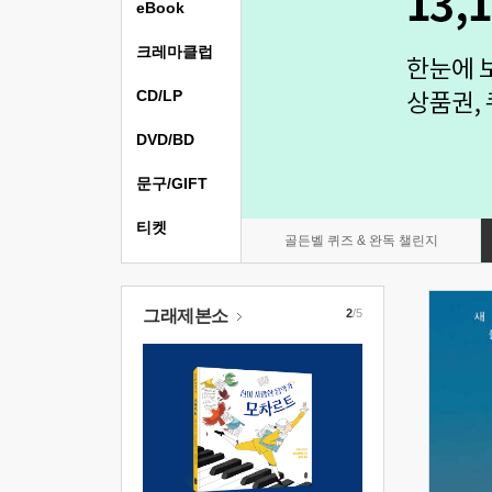
eBook
크레마클럽
CD/LP
DVD/BD
문구/GIFT
티켓
골든벨 퀴즈 & 완독 챌린지
그래제본소
2
/5