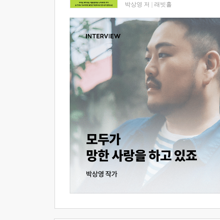
박상영 저
|
래빗홀