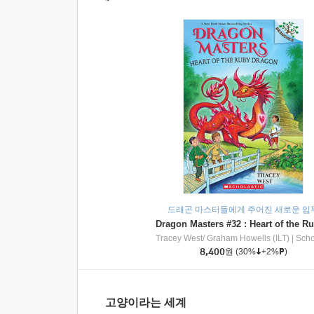
드래곤 마스터들에게 주어진 새로운 임
Tracey West/ Graham Howells (ILT)
|
Scholasti
8,400
원
(30%
+2%
)
고양이라는 세계