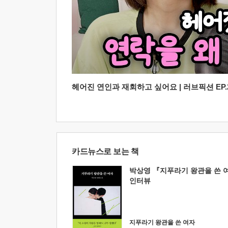
헤어진 연인과 재회하고 싶어요 | 러브픽션 EP.2
카드뉴스로 보는 책
박상영 『지푸라기 왕관을 쓴 
인터뷰
지푸라기 왕관을 쓴 여자