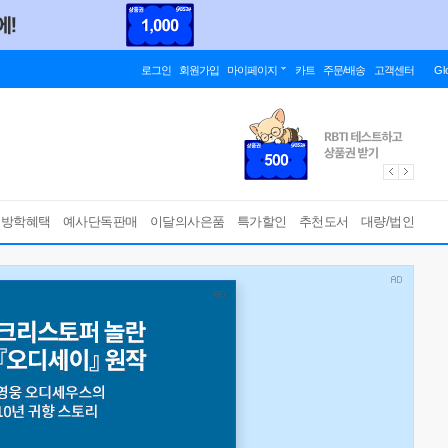
로그인
회원가입
마이페이지
카트
주문/배송
고객센터
Gl
름방학혜택
예사단독판매
이달의사은품
특가할인
추천도서
대량/법인