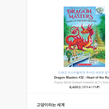
드래곤 마스터들에게 주어진 새로운 임
Tracey West/ Graham Howells (ILT)
|
Scholasti
8,400
원
(30%
+2%
)
고양이라는 세계