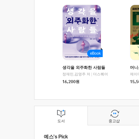
생각을 외주화한 사람들
머니
정재민,김영주 저
|
더스퀘어
16,200
원
15,5
도서
중고샵
예스's Pick