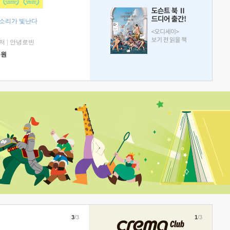
 소리가 빛난다
저
|
안녕로빈
0
원
3
/3
1
/3