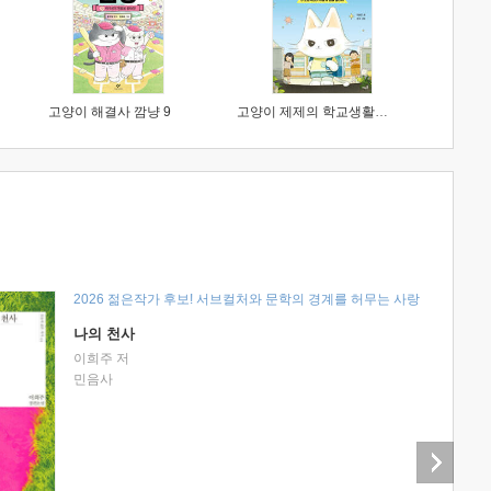
고양이 해결사 깜냥 9
고양이 제제의 학교생활 1 : 초등학생이 이렇게 힘들 줄이야
2026 젊은작가 후보! 서브컬처와 문학의 경계를 허무는 사랑
나의 천사
이희주 저
민음사