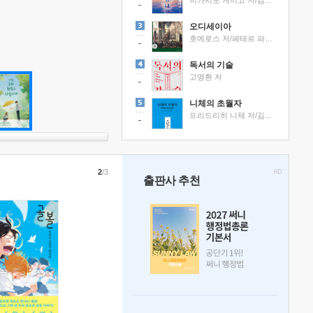
히가시노 게이고 저/김선영 역
오디세이아
호메로스 저/페테르 파울 루벤스 그림/박문재 역
독서의 기술
고명환 저
니체의 초월자
프리드리히 니체 저/김철 편역
2
/3
출판사 추천