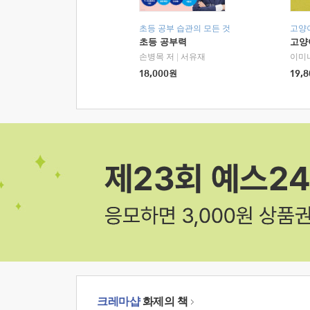
초등 공부 습관의 모든 것
고양
초등 공부력
고양
손병목 저
|
서유재
이미
18,000
원
19,8
크레마샵
화제의 책