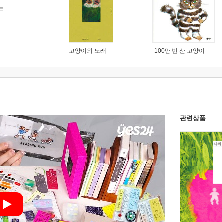
는
고양이의 노래
100만 번 산 고양이
관련상품