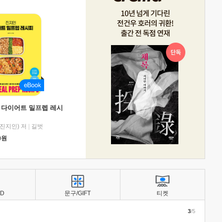
 다이어트 밀프렙 레시
진지인) 저
|
길벗
0
원
BD
문구/GIFT
티켓
3
/5