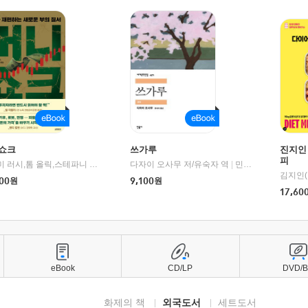
쇼크
쓰가루
진지인
피
제이미 러시,톰 올릭,스테파니 플랜더스 편저/임경은 역/박정호 감수
다자이 오사무 저/유숙자 역
|
교보문고
|
민음사
김지인(
00
원
9,100
원
17,60
eBook
CD/LP
DVD/
화제의 책
외국도서
세트도서