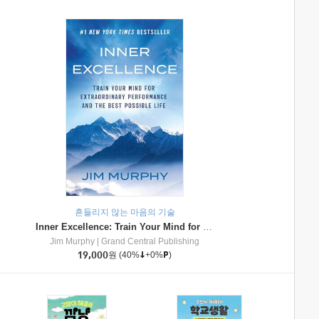
흔들리지 않는 마음의 기술
Inner Excellence: Train Your Mind for Extraordinary Performance and the Best Possible Life
Jim Murphy
|
Grand Central Publishing
19,000
원
(40%
+0%
)