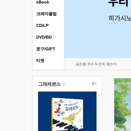
eBook
크레마클럽
CD/LP
DVD/BD
문구/GIFT
티켓
골든벨 퀴즈 & 완독 챌린지
그래제본소
1
/5