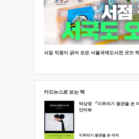
서점 직원이 긁어 모은 서울국제도서전 굿즈 하울
카드뉴스로 보는 책
박상영 『지푸라기 왕관을 쓴 
인터뷰
지푸라기 왕관을 쓴 여자