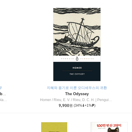
무
지혜와 용기로 이룬 오디세우스의 귀환
Dragon Masters #32 : Heart of the Ruby Dragon (A Branches Book)
The Odyssey
c Inc
Homer / Rieu, E. V. / Rieu, D. C. H.
|
Penguin Group
9,900
원
(34%
+1%
)