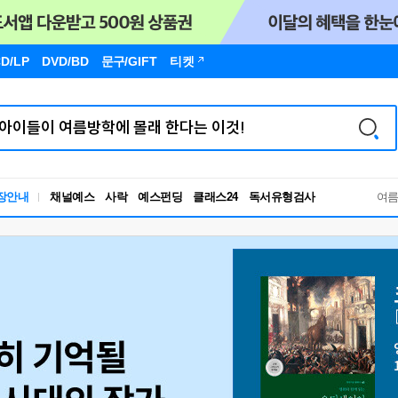
D/LP
DVD/BD
문구
/GIFT
티켓
독서유형검사
장안내
채널예스
사락
예스펀딩
클래스24
RBTI Lab
여
독서유형검사