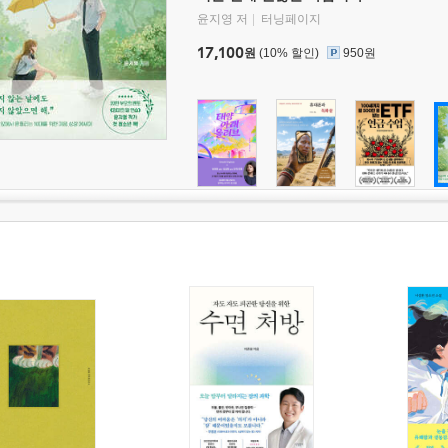
윤지영 저
터닝페이지
17,100
원
(10% 할인)
950원