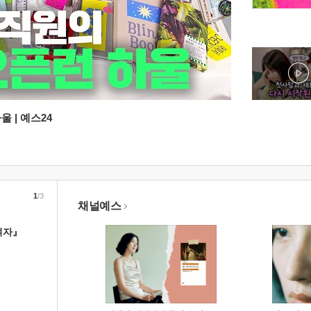
 | 예스24
1
/3
채널예스
여자』