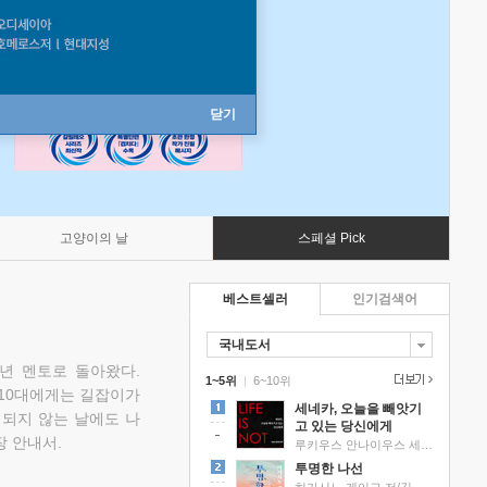
닫기
고양이의 날
스페셜 Pick
베스트셀러
인기검색어
국내도서
소년 멘토로 돌아왔다.
1~5위
|
6~10위
 10대에게는 길잡이가
세네카, 오늘을 빼앗기
 되지 않는 날에도 나
고 있는 당신에게
 안내서.
루키우스 안나이우스 세네카 저/하와이 대저택 편역
투명한 나선