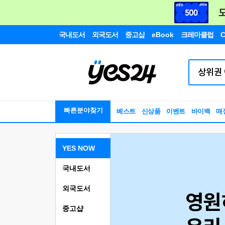
국내도서
외국도서
중고샵
eBook
크레마클럽
C
빠른분야찾기
베스트
신상품
이벤트
바이백
매
YES NOW
국내도서
외국도서
중고샵