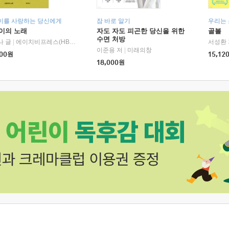
이를 사랑하는 당신에게
잠 바로 알기
우리는
이의 노래
자도 자도 피곤한 당신을 위한
골볼
수면 처방
나 글
|
에이치비프레스(HBPRESS)
서성환 
이준용 저
|
미래의창
00
원
15,12
18,000
원