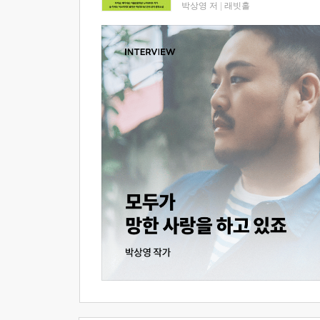
박상영 저
|
래빗홀