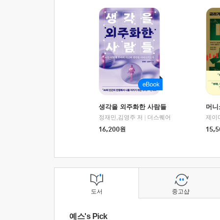
생각을 외주화한 사람들
머니
정재민,김영주 저
|
더스퀘어
16,200
원
15,5
도서
중고샵
예스's Pick