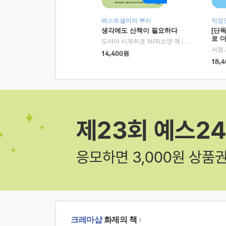
베스트셀러의 뿌리
직장
생각에도 산책이 필요하다
[단
로 
도야마 시게히코 저/지소연 역
|
알에이치코리아(
14,400
원
18,4
크레마샵
화제의 책