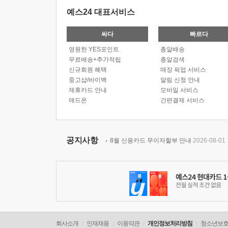
예스24 대표서비스
싸다
빠르다
영원한 YES포인트
총알배송
무료배송+추가적립
총알검색
신규회원 혜택
매장 픽업 서비스
중고샵/바이백
알림 신청 안내
제휴카드 안내
모바일 서비스
애드온
간편결제 서비스
공지사항
8월 신용카드 무이자할부 안내
2026-08-01
회사소개
인재채용
이용약관
개인정보처리방침
청소년보