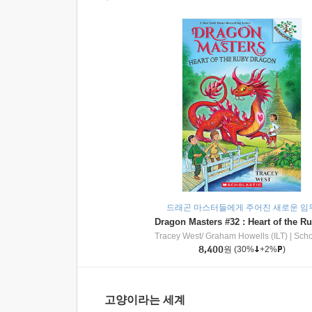
드래곤 마스터들에게 주어진 새로운 임
Tracey West/ Graham Howells (ILT)
|
Scholasti
8,400
원
(30%
+2%
)
고양이라는 세계