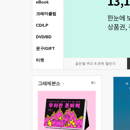
eBook
크레마클럽
CD/LP
DVD/BD
문구/GIFT
티켓
골든벨 퀴즈 & 완독 챌린지
그래제본소
5
/5