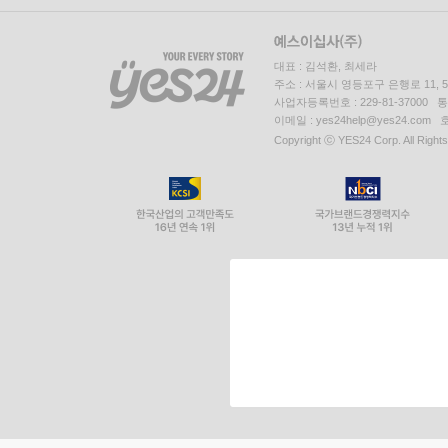
대표 : 김석환, 최세라
주소 : 서울시 영등포구 은행로 11,
사업자등록번호 : 229-81-37000 
이메일 : yes24help@yes24.c
Copyright ⓒ YES24 Corp. All Right