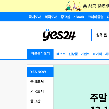
국내도서
외국도서
중고샵
eBook
크레마클럽
C
빠른분야찾기
베스트
신상품
이벤트
바이백
매
YES NOW
국내도서
외국도서
중고샵