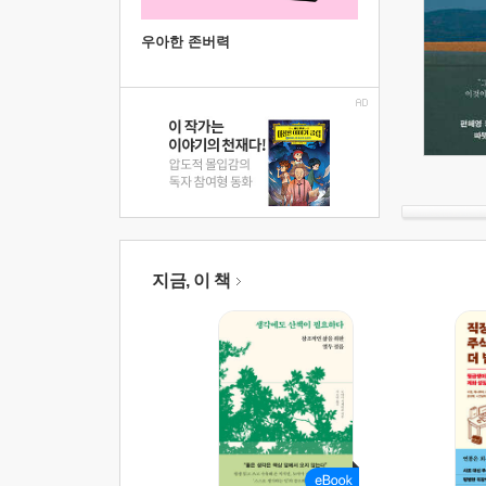
우아한 존버력
지금, 이 책