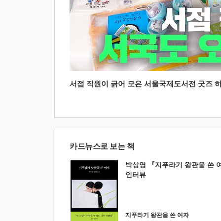
서점 직원이 긁어 모은 서울국제도서전 굿즈 하울
카드뉴스로 보는 책
박상영 『지푸라기 왕관을 쓴 
인터뷰
지푸라기 왕관을 쓴 여자