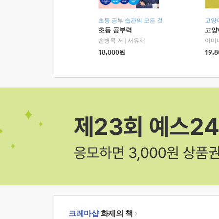
초등 공부 습관의 모든 것
고양
초등 공부력
고양
손병목 저
|
서유재
이미
18,000
원
19,8
크레마샵
화제의 책