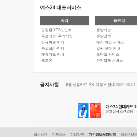
예스24 대표서비스
싸다
빠르다
영원한 YES포인트
총알배송
무료배송+추가적립
총알검색
신규회원 혜택
매장 픽업 서비스
중고샵/바이백
알림 신청 안내
제휴카드 안내
모바일 서비스
애드온
간편결제 서비스
공지사항
8월 신용카드 무이자할부 안내
2026-08-01
회사소개
인재채용
이용약관
개인정보처리방침
청소년보