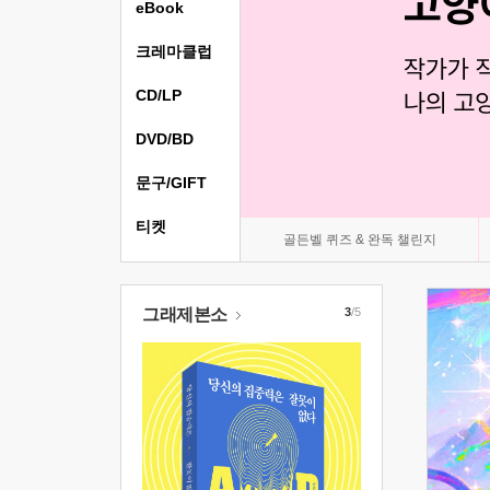
eBook
크레마클럽
CD/LP
DVD/BD
문구/GIFT
티켓
골든벨 퀴즈 & 완독 챌린지
그래제본소
3
/5