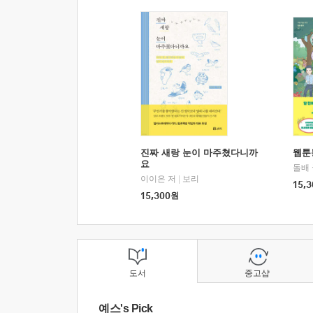
진짜 새랑 눈이 마주쳤다니까
웹툰
요
돌배
이이은 저
|
보리
15,3
15,300
원
도서
중고샵
예스's Pick