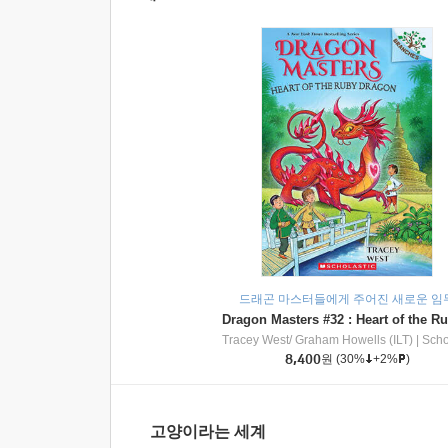
드래곤 마스터들에게 주어진 새로운 임
Tracey West/ Graham Howells (ILT)
|
Scholasti
8,400
원
(30%
+2%
)
고양이라는 세계