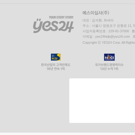
대표 : 김석환, 최세라
주소 : 서울시 영등포구 은행로 11,
사업자등록번호 : 229-81-37000 
이메일 : yes24help@yes24.c
Copyright ⓒ YES24 Corp. All Right