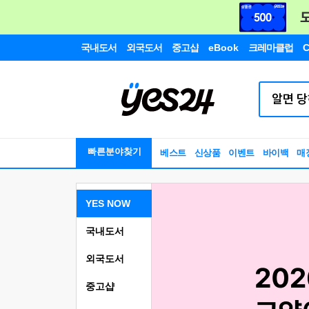
국내도서
외국도서
중고샵
eBook
크레마클럽
C
빠른분야찾기
베스트
신상품
이벤트
바이백
매
YES NOW
국내도서
외국도서
중고샵