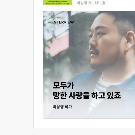
박상영 저
|
래빗홀