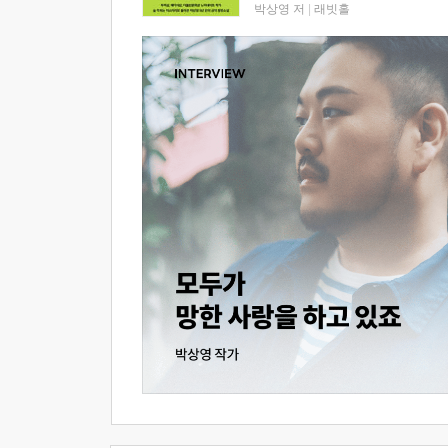
박상영 저
|
래빗홀