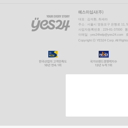
대표 : 김석환, 최세라
주소 : 서울시 영등포구 은행로 11,
사업자등록번호 : 229-81-37000 
이메일 : yes24help@yes24.c
Copyright ⓒ YES24 Corp. All Right