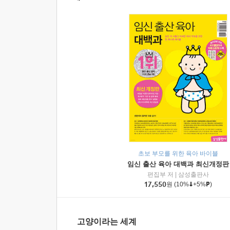
초보 부모를 위한 육아 바이블
임신 출산 육아 대백과 최신개정판
편집부 저
|
삼성출판사
17,550
원
(10%
+5%
)
고양이라는 세계