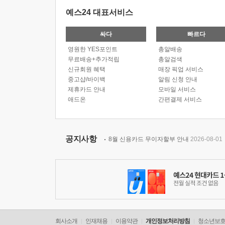
예스24 대표서비스
싸다
빠르다
영원한 YES포인트
총알배송
무료배송+추가적립
총알검색
신규회원 혜택
매장 픽업 서비스
중고샵/바이백
알림 신청 안내
제휴카드 안내
모바일 서비스
애드온
간편결제 서비스
공지사항
8월 신용카드 무이자할부 안내
2026-08-01
회사소개
인재채용
이용약관
개인정보처리방침
청소년보