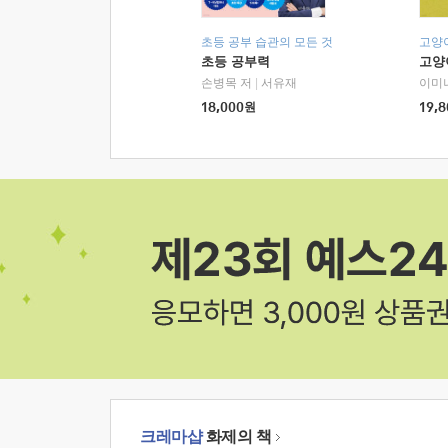
초등 공부 습관의 모든 것
고양
초등 공부력
고양
손병목 저
|
서유재
이미
18,000
원
19,8
크레마샵
화제의 책