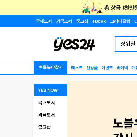
국내도서
외국도서
중고샵
eBook
크레마클럽
C
빠른분야찾기
베스트
신상품
이벤트
바이백
매
YES NOW
국내도서
외국도서
중고샵