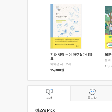
진짜 새랑 눈이 마주쳤다니까
웹툰
요
돌배
이이은 저
|
보리
15,3
15,300
원
도서
중고샵
예스's Pick