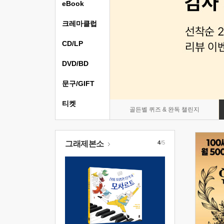
eBook
크레마클럽
CD/LP
DVD/BD
문구/GIFT
티켓
골든벨 퀴즈 & 완독 챌린지
그래제본소
4
/5