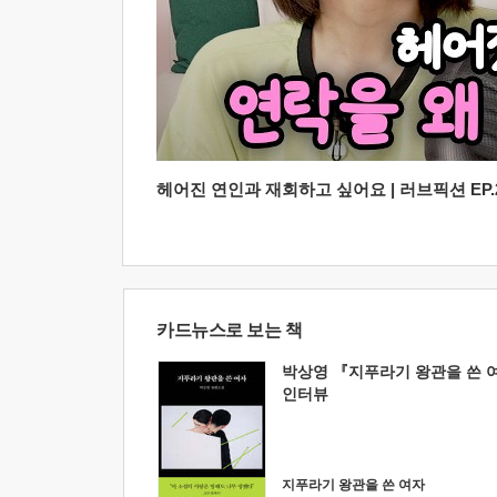
헤어진 연인과 재회하고 싶어요 | 러브픽션 EP.2
카드뉴스로 보는 책
박상영 『지푸라기 왕관을 쓴 
인터뷰
지푸라기 왕관을 쓴 여자