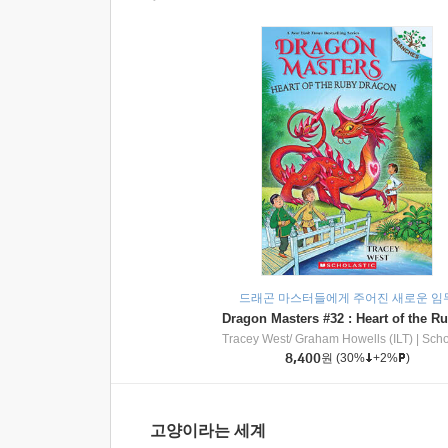
드래곤 마스터들에게 주어진 새로운 임
Tracey West/ Graham Howells (ILT)
|
Scholasti
8,400
원
(30%
+2%
)
고양이라는 세계