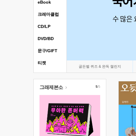
eBook
크레마클럽
CD/LP
DVD/BD
문구/GIFT
티켓
골든벨 퀴즈 & 완독 챌린지
그래제본소
5
/5