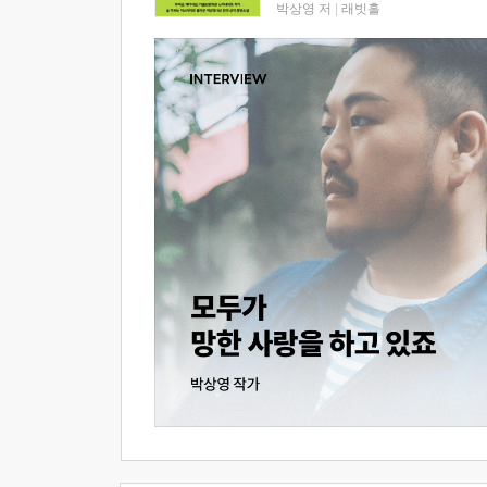
박상영 저
|
래빗홀