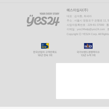
대표 : 김석환, 최세라
주소 : 서울시 영등포구 은행로 11,
사업자등록번호 : 229-81-37000 
이메일 : yes24help@yes24.c
Copyright ⓒ YES24 Corp. All Right