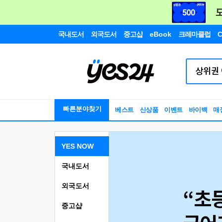
국내도서
외국도서
중고샵
eBook
크레마클럽
C
빠른분야찾기
베스트
신상품
이벤트
바이백
매
YES NOW
국내도서
외국도서
중고샵