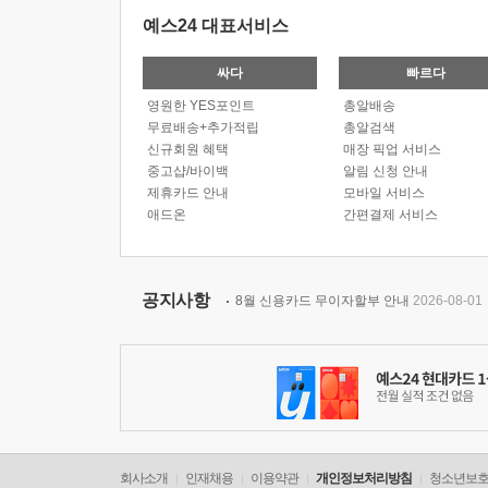
예스24 대표서비스
싸다
빠르다
영원한 YES포인트
총알배송
무료배송+추가적립
총알검색
신규회원 혜택
매장 픽업 서비스
중고샵/바이백
알림 신청 안내
제휴카드 안내
모바일 서비스
애드온
간편결제 서비스
공지사항
8월 신용카드 무이자할부 안내
2026-08-01
회사소개
인재채용
이용약관
개인정보처리방침
청소년보