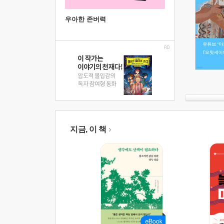
우아한 존버력
지금, 이 책