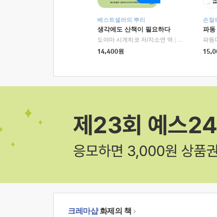
베스트셀러의 뿌리
손절
생각에도 산책이 필요하다
파동
도야마 시게히코 저/지소연 역
|
알에이치코리아(
파동
14,400
원
15,0
크레마샵
화제의 책