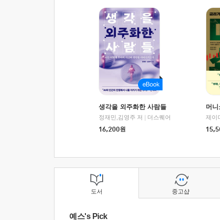
생각을 외주화한 사람들
머니
정재민,김영주 저
|
더스퀘어
16,200
원
15,5
도서
중고샵
예스's Pick