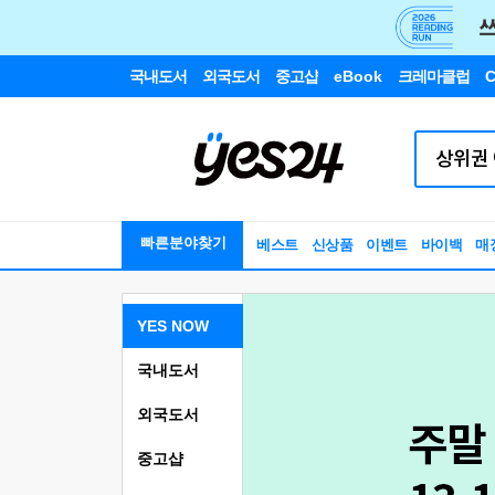
국내도서
외국도서
중고샵
eBook
크레마클럽
C
빠른분야찾기
베스트
신상품
이벤트
바이백
매
YES NOW
국내도서
외국도서
중고샵