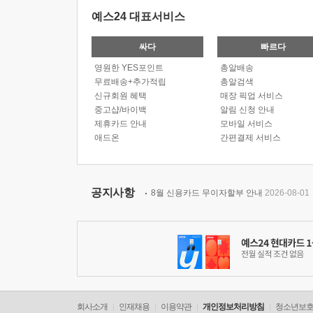
예스24 대표서비스
싸다
빠르다
영원한 YES포인트
총알배송
무료배송+추가적립
총알검색
신규회원 혜택
매장 픽업 서비스
중고샵/바이백
알림 신청 안내
제휴카드 안내
모바일 서비스
애드온
간편결제 서비스
공지사항
8월 신용카드 무이자할부 안내
2026-08-01
회사소개
인재채용
이용약관
개인정보처리방침
청소년보