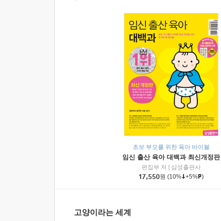
초보 부모를 위한 육아 바이블
임신 출산 육아 대백과 최신개정판
편집부 저
|
삼성출판사
17,550
원
(10%
+5%
)
고양이라는 세계