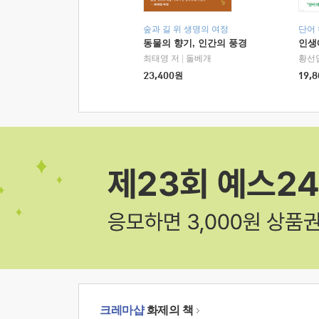
숲과 길 위 생명의 여정
단어
동물의 향기, 인간의 풍경
인생
최태영 저
|
돌베개
황선
23,400
원
19,8
크레마샵
화제의 책