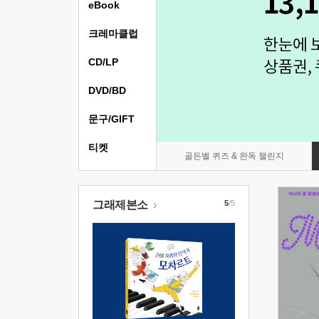
eBook
크레마클럽
CD/LP
DVD/BD
문구/GIFT
티켓
골든벨 퀴즈 & 완독 챌린지
그래제본소
5
/5