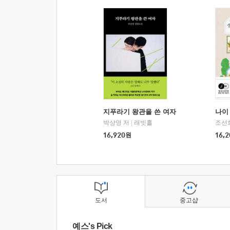
지푸라기 왕관을 쓴 여자
나이 
박상영 저
|
래빗홀
조선
16,920
원
16,2
도서
중고샵
예스's Pick