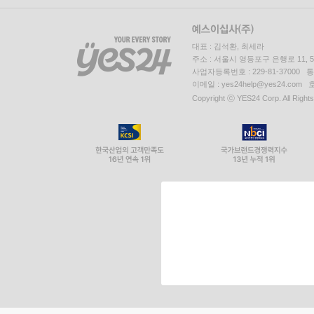
대표 : 김석환, 최세라
주소 : 서울시 영등포구 은행로 11,
사업자등록번호 : 229-81-37000 
이메일 : yes24help@yes24.c
Copyright ⓒ YES24 Corp. All Right