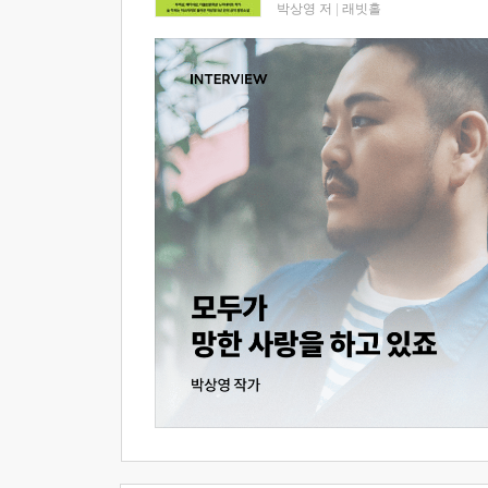
박상영 저
|
래빗홀