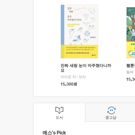
진짜 새랑 눈이 마주쳤다니까
웹툰
요
돌배
이이은 저
|
보리
15,3
15,300
원
도서
중고샵
예스's Pick