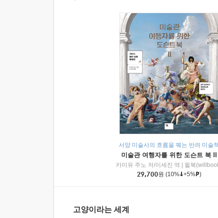
서양 미술사의 흐름을 꿰는 반려 미술
미술관 여행자를 위한 도슨트 북 II
카미유 주노 저/이세진 역
|
윌북(willboo
29,700
원
(10%
+5%
)
고양이라는 세계