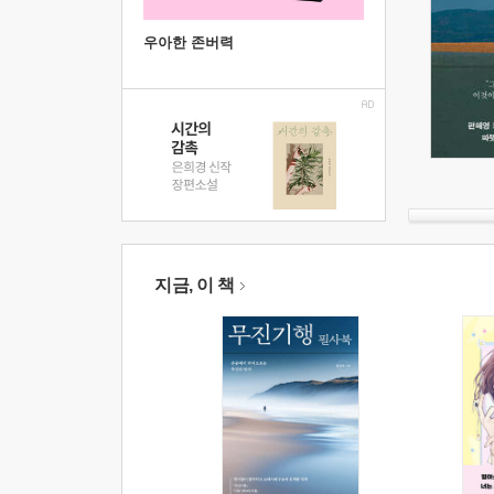
우아한 존버력
지금, 이 책