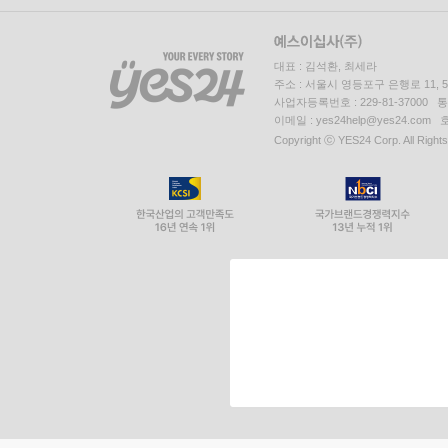
대표 : 김석환, 최세라
주소 : 서울시 영등포구 은행로 11,
사업자등록번호 : 229-81-37000 
이메일 : yes24help@yes24.c
Copyright ⓒ YES24 Corp. All Right