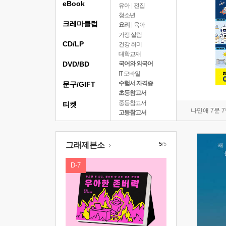
eBook
유아
|
전집
청소년
크레마클럽
요리
|
육아
가정 살림
CD/LP
건강 취미
대학교재
DVD/BD
국어와 외국어
IT 모바일
수험서 자격증
문구/GIFT
초등참고서
중등참고서
티켓
나민애 7문 
고등참고서
그래제본소
5
/5
D-7