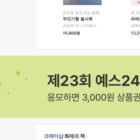
손으로 읽고 쓰는 명작
로그
무진기행 필사북
AI
김승옥 저
|
스타북스
김혜
19,800
원
13,5
크레마샵
화제의 책