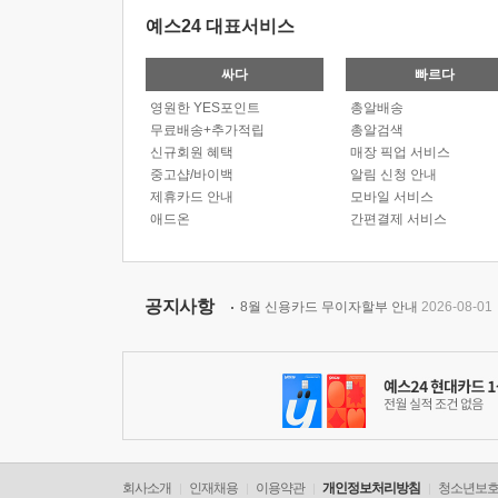
예스24 대표서비스
싸다
빠르다
영원한 YES포인트
총알배송
무료배송+추가적립
총알검색
신규회원 혜택
매장 픽업 서비스
중고샵/바이백
알림 신청 안내
제휴카드 안내
모바일 서비스
애드온
간편결제 서비스
공지사항
8월 신용카드 무이자할부 안내
2026-08-01
회사소개
인재채용
이용약관
개인정보처리방침
청소년보