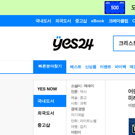
국내도서
외국도서
중고샵
eBook
크레마클럽
C
빠른분야찾기
베스트
신상품
이벤트
바이백
매
소설/시
|
에세이
YES NOW
인문
|
역사
예술
|
종교
국내도서
사회
|
과학
경제 경영
외국도서
자기계발
만화
|
라이트노벨
중고샵
여행
|
잡지
어린이