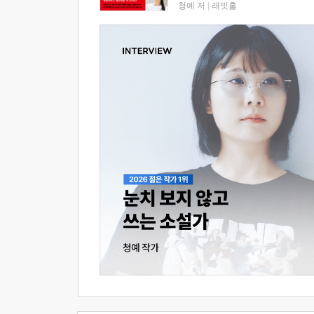
청예 저
|
래빗홀