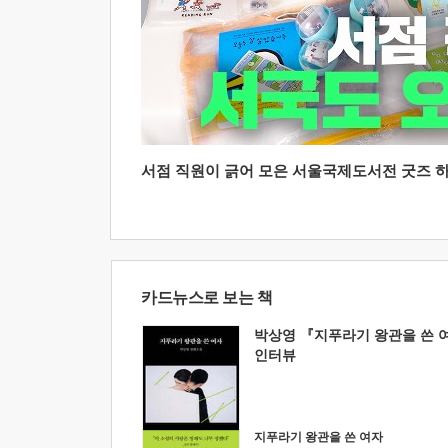
서점 직원이 긁어 모은 서울국제도서전 굿즈 하울
카드뉴스로 보는 책
박상영 『지푸라기 왕관을 쓴 
인터뷰
지푸라기 왕관을 쓴 여자