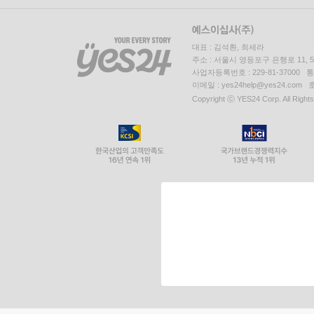
대표 : 김석환, 최세라
주소 : 서울시 영등포구 은행로 11,
사업자등록번호 : 229-81-37000 
이메일 : yes24help@yes24.c
Copyright ⓒ YES24 Corp. All Right