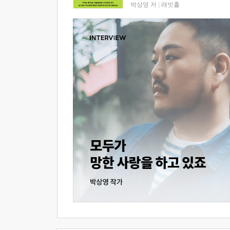
박상영 저
|
래빗홀