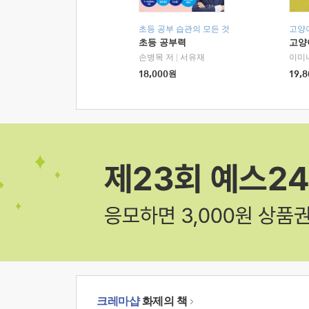
초등 공부 습관의 모든 것
고양
초등 공부력
고양
손병목 저
|
서유재
이미
18,000
원
19,8
크레마샵
화제의 책