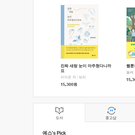
진짜 새랑 눈이 마주쳤다니까
웹툰
요
돌배
이이은 저
|
보리
15,3
15,300
원
도서
중고샵
예스's Pick