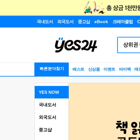
국내도서
외국도서
중고샵
eBook
크레마클럽
C
빠른분야찾기
베스트
신상품
이벤트
바이백
매
YES NOW
국내도서
외국도서
중고샵