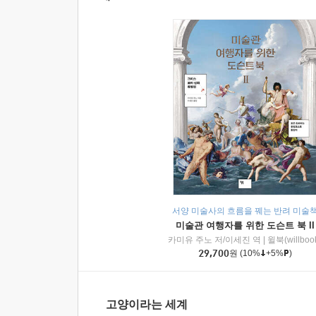
서양 미술사의 흐름을 꿰는 반려 미술
미술관 여행자를 위한 도슨트 북 II
카미유 주노 저/이세진 역
|
윌북(willboo
29,700
원
(10%
+5%
)
고양이라는 세계