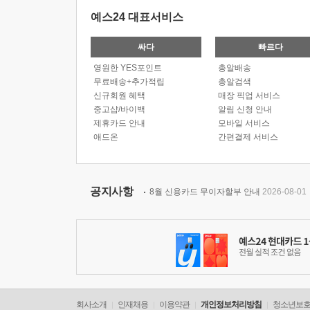
예스24 대표서비스
싸다
빠르다
영원한 YES포인트
총알배송
무료배송+추가적립
총알검색
신규회원 혜택
매장 픽업 서비스
중고샵/바이백
알림 신청 안내
제휴카드 안내
모바일 서비스
애드온
간편결제 서비스
공지사항
8월 신용카드 무이자할부 안내
2026-08-01
회사소개
인재채용
이용약관
개인정보처리방침
청소년보