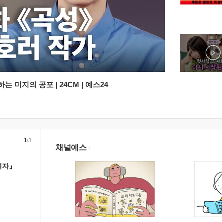
 미지의 공포 | 24CM | 예스24
1
/3
채널예스
여자』