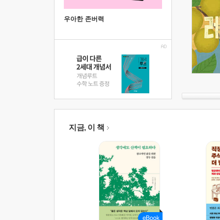
우아한 존버력
지금, 이 책