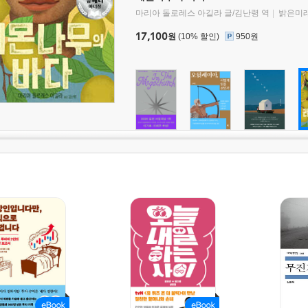
마리아 돌로레스 아길라 글/김난령 역
밝은미
17,100
원
(10% 할인)
950원