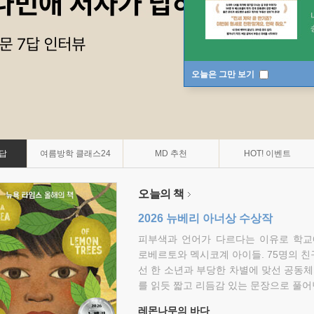
오늘은 그만 보기
7답
여름방학 클래스24
MD 추천
HOT! 이벤트
오늘의 책
2026 뉴베리 아너상 수상작
피부색과 언어가 다르다는 이유로 학교
로베르토와 멕시코계 아이들. 75명의 
선 한 소년과 부당한 차별에 맞선 공동체
를 읽듯 짧고 리듬감 있는 문장으로 풀어
레몬나무의 바다