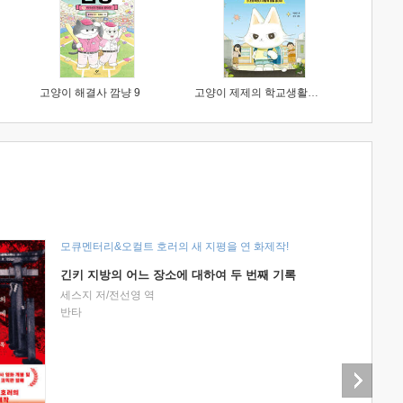
고양이 해결사 깜냥 9
고양이 제제의 학교생활 1 : 초등학생이 이렇게 힘들 줄이야
모큐멘터리&오컬트 호러의 새 지평을 연 화제작!
긴키 지방의 어느 장소에 대하여 두 번째 기록
세스지 저/전선영 역
반타