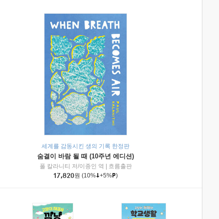
세계를 감동시킨 생의 기록 한정판
숨결이 바람 될 때 (10주년 에디션)
|
미래엔아이세움
폴 칼라니티 저/이종인 역
|
흐름출판
17,820
원
(10%
+5%
)