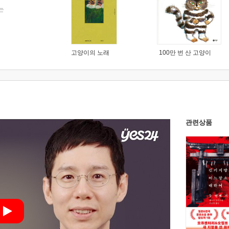
는
고양이의 노래
100만 번 산 고양이
관련상품