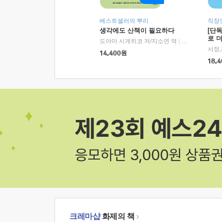
베스트셀러의 뿌리
직장
생각에도 산책이 필요하다
[단
로 
도야마 시게히코 저/지소연 역
|
알에이치코리아(
14,400
원
18,4
크레마샵
화제의 책