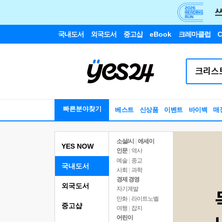
국내도서
외국도서
중고샵
eBook
크레마클럽
C
빠른분야찾기
베스트
신상품
이벤트
바이백
매
소설/시
|
에세이
YES NOW
인문
|
역사
예술
|
종교
국내도서
사회
|
과학
경제 경영
외국도서
자기계발
만화
|
라이트노벨
중고샵
여행
|
잡지
어린이