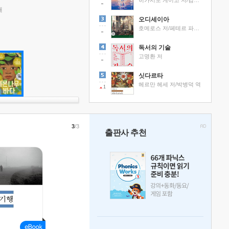
히가시노 게이고 저/김선영 역
래
오디세이아
호메로스 저/페테르 파울 루벤스 그림/박문재 역
독서의 기술
고명환 저
싯다르타
헤르만 헤세 저/박병덕 역
1
3
/3
출판사 추천