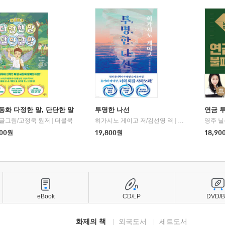
동화 다정한 말, 단단한 말
투명한 나선
연금 
 글그림/고정욱 원저
|
더블북
히가시노 게이고 저/김선영 역
|
북다
영주 닐
00
원
19,800
원
18,90
eBook
CD/LP
DVD/
화제의 책
외국도서
세트도서