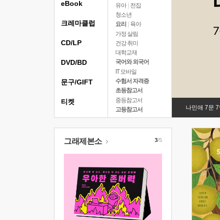
eBook
유아
|
전집
청소년
크레마클럽
요리
|
육아
가정 살림
CD/LP
건강 취미
대학교재
DVD/BD
국어와 외국어
IT 모바일
수험서 자격증
문구/GIFT
초등참고서
중등참고서
티켓
나민애 7문 
고등참고서
그래제본소
3
/5