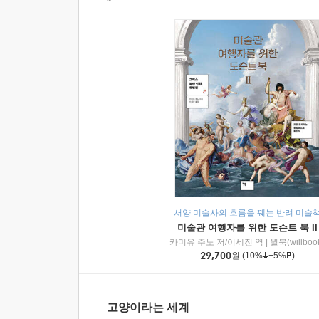
서양 미술사의 흐름을 꿰는 반려 미술
미술관 여행자를 위한 도슨트 북 II
카미유 주노 저/이세진 역
|
윌북(willboo
29,700
원
(10%
+5%
)
고양이라는 세계