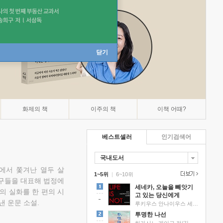
닫기
화제의 책
이주의 책
이책 어때?
베스트셀러
인기검색어
국내도서
에서 쫓겨난 열두 살
1~5위
|
6~10위
친구들을 대표해 법정에
세네카, 오늘을 빼앗기
의 실화를 한 편의 시
고 있는 당신에게
낸 운문 소설.
루키우스 안나이우스 세네카 저/하와이 대저택 편역
투명한 나선