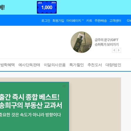
로그인
회원가입
마이페이지
카트
주문/배송
고객센터
Gl
름방학혜택
예사단독판매
이달의사은품
특가할인
추천도서
대량/법인