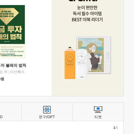
투자 불패의 법칙
슨 저
|
다산북스
0
원
BD
문구/GIFT
티켓
1
/5