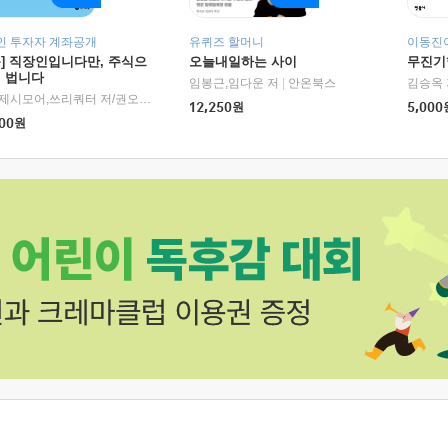
인 투자자 계좌공개
유퀴즈 할머니
이동진이
독] 직장인입니다만, 주식으
오늘내일하는 사이
무진기행
더 법니다
RHK)
임봉근,임다운 저
|
안온북스
김승옥 
서정,제시모어,쓰리쿼터 저/권오태,시그널리포트 편
|
경이로움
12,250
원
5,000
00
원