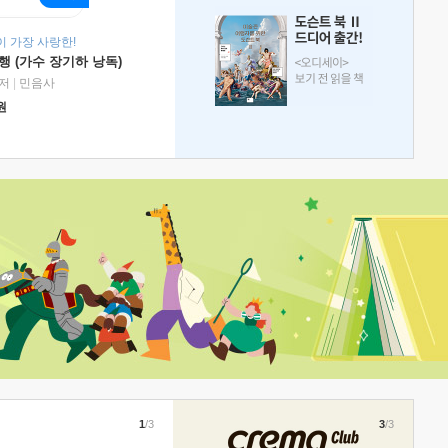
 가장 사랑한!
 (가수 장기하 낭독)
저
|
민음사
원
1
/3
3
/3