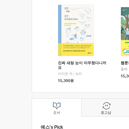
진짜 새랑 눈이 마주쳤다니까
웹툰
요
돌배
이이은 저
|
보리
15,3
15,300
원
도서
중고샵
예스's Pick