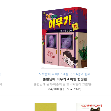
책
오싹함이 두 배! 스페셜 굿즈 6종과 함께
흔한남매 이무기 4 특별 한정판
k)
흔한남매 원저/이종혁 글/도니패밀리 그림/흔한컴퍼니 감수
34,200
원
(10%
+5%
)