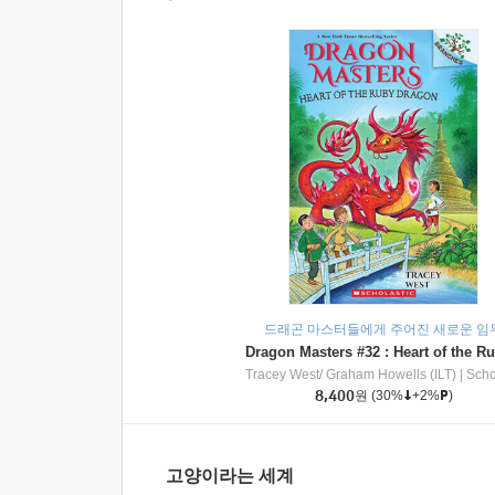
드래곤 마스터들에게 주어진 새로운 임
Tracey West/ Graham Howells (ILT)
|
Scholasti
8,400
원
(30%
+2%
)
고양이라는 세계