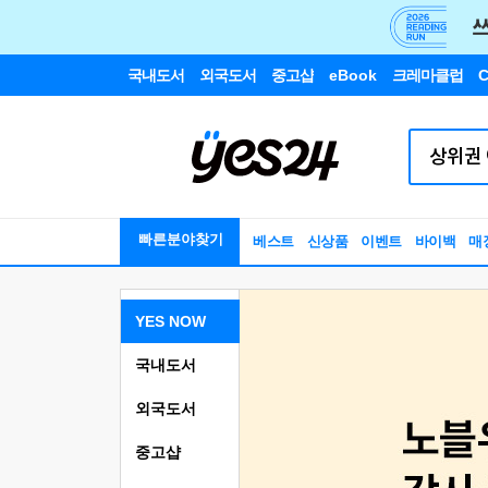
국내도서
외국도서
중고샵
eBook
크레마클럽
C
빠른분야찾기
베스트
신상품
이벤트
바이백
매
YES NOW
국내도서
외국도서
중고샵