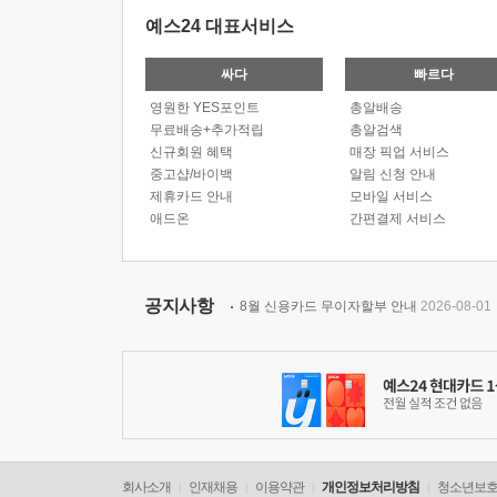
예스24 대표서비스
싸다
빠르다
영원한 YES포인트
총알배송
무료배송+추가적립
총알검색
신규회원 혜택
매장 픽업 서비스
중고샵/바이백
알림 신청 안내
제휴카드 안내
모바일 서비스
애드온
간편결제 서비스
공지사항
8월 신용카드 무이자할부 안내
2026-08-01
회사소개
인재채용
이용약관
개인정보처리방침
청소년보