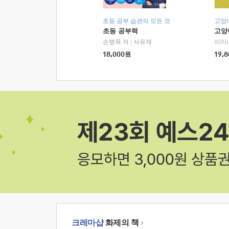
초등 공부 습관의 모든 것
고양
초등 공부력
고양
손병목 저
|
서유재
이미
18,000
원
19,8
크레마샵
화제의 책