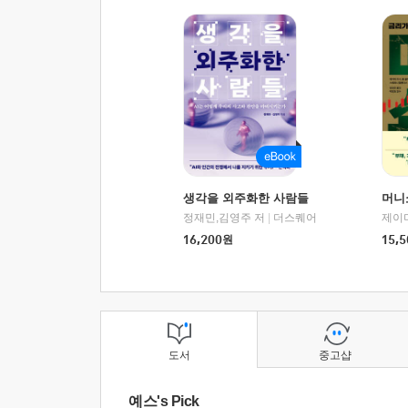
생각을 외주화한 사람들
머니
정재민,김영주 저
|
더스퀘어
16,200
원
15,5
도서
중고샵
예스's Pick