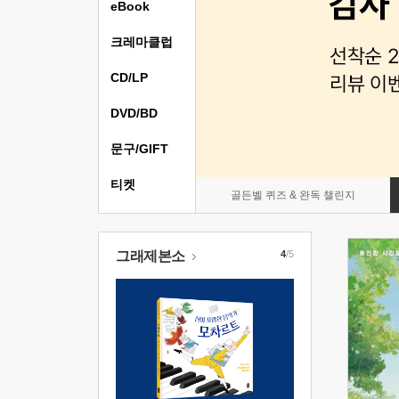
eBook
크레마클럽
CD/LP
DVD/BD
문구/GIFT
티켓
골든벨 퀴즈 & 완독 챌린지
그래제본소
4
/5