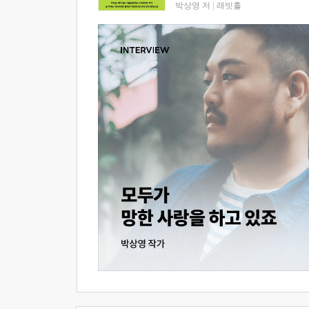
박상영 저
|
래빗홀