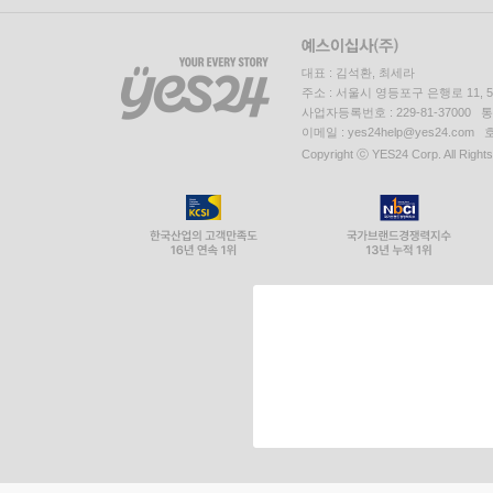
대표 : 김석환, 최세라
주소 : 서울시 영등포구 은행로 11,
사업자등록번호 : 229-81-37000 
이메일 : yes24help@yes24.c
Copyright ⓒ YES24 Corp. All Right