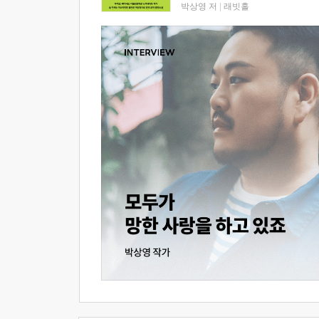
박상영 저
|
래빗홀