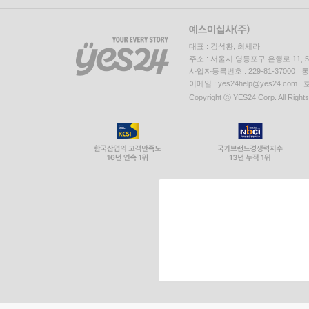
대표 : 김석환, 최세라
주소 : 서울시 영등포구 은행로 11,
사업자등록번호 : 229-81-37000 
이메일 : yes24help@yes24.c
Copyright ⓒ YES24 Corp. All Right