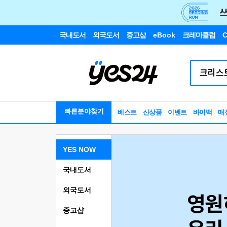
국내도서
외국도서
중고샵
eBook
크레마클럽
C
빠른분야찾기
베스트
신상품
이벤트
바이백
매
YES NOW
국내도서
외국도서
중고샵