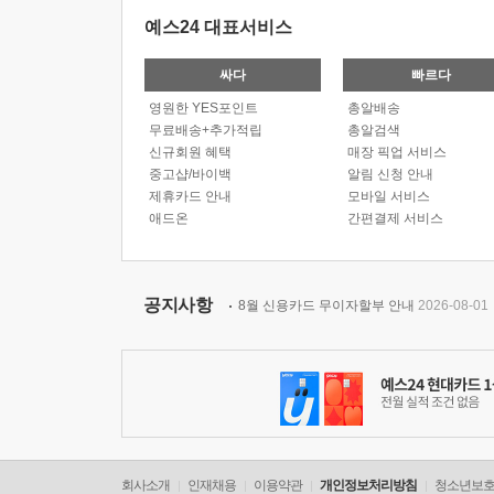
예스24 대표서비스
싸다
빠르다
영원한 YES포인트
총알배송
무료배송+추가적립
총알검색
신규회원 혜택
매장 픽업 서비스
중고샵/바이백
알림 신청 안내
제휴카드 안내
모바일 서비스
애드온
간편결제 서비스
공지사항
8월 신용카드 무이자할부 안내
2026-08-01
회사소개
인재채용
이용약관
개인정보처리방침
청소년보