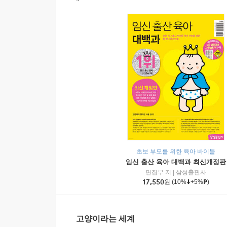
초보 부모를 위한 육아 바이블
임신 출산 육아 대백과 최신개정판
편집부 저
|
삼성출판사
17,550
원
(10%
+5%
)
고양이라는 세계