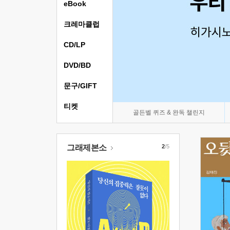
eBook
크레마클럽
CD/LP
DVD/BD
문구/GIFT
티켓
골든벨 퀴즈 & 완독 챌린지
그래제본소
2
/5