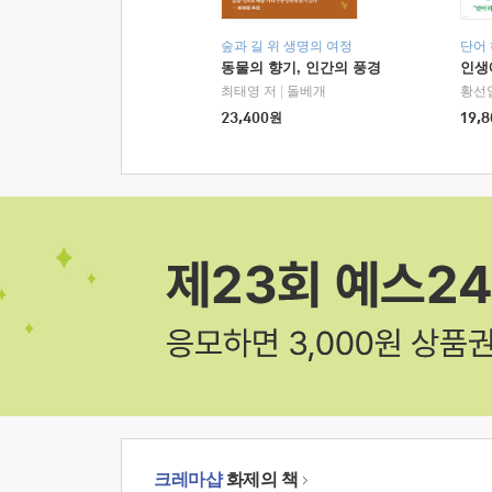
숲과 길 위 생명의 여정
단어
동물의 향기, 인간의 풍경
인생
최태영 저
|
돌베개
황선
23,400
원
19,8
크레마샵
화제의 책