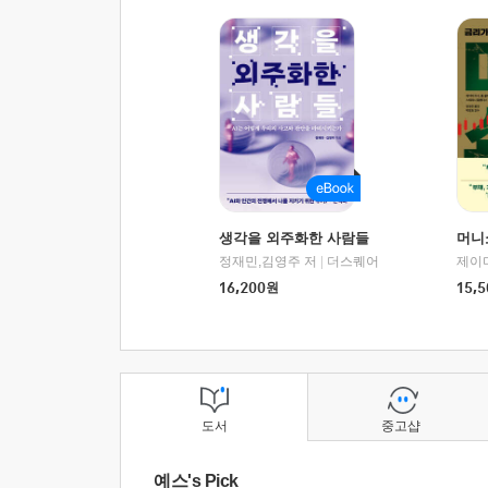
생각을 외주화한 사람들
머니
정재민,김영주 저
|
더스퀘어
16,200
원
15,5
도서
중고샵
예스's Pick