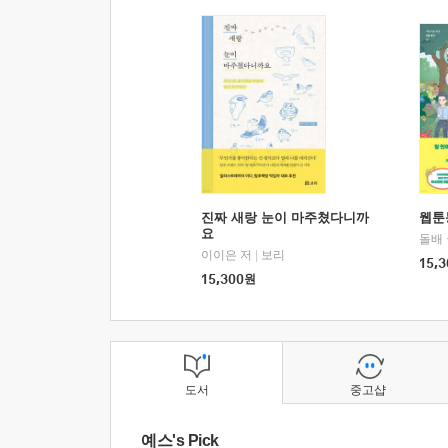
진짜 새랑 눈이 마주쳤다니까
웹툰
요
돌배
이이은 저
|
보리
15,3
15,300
원
도서
중고샵
예스's Pick