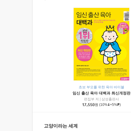
초보 부모를 위한 육아 바이블
임신 출산 육아 대백과 최신개정판
편집부 저
|
삼성출판사
17,550
원
(10%
+5%
)
고양이라는 세계