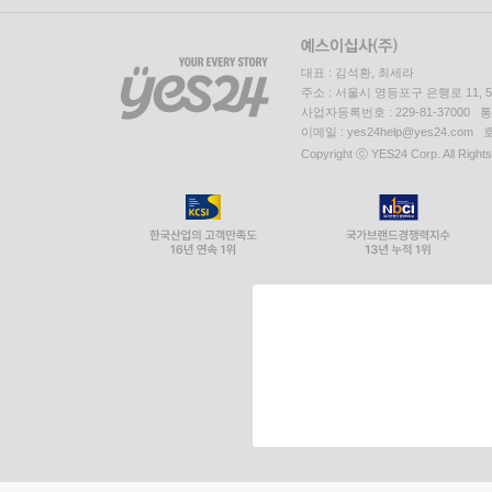
대표 : 김석환, 최세라
주소 : 서울시 영등포구 은행로 11,
사업자등록번호 : 229-81-37000 
이메일 : yes24help@yes24.c
Copyright ⓒ YES24 Corp. All Right