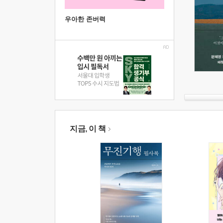
우아한 존버력
지금, 이 책