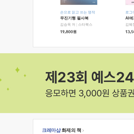
손으로 읽고 쓰는 명작
로그
무진기행 필사북
AI
김승옥 저
|
스타북스
김혜
19,800
원
13,5
크레마샵
화제의 책