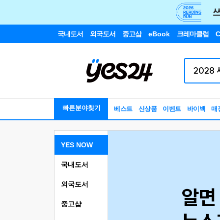
국내도서
외국도서
중고샵
eBook
크레마클럽
C
빠른분야찾기
베스트
신상품
이벤트
바이백
매
YES NOW
국내도서
외국도서
중고샵