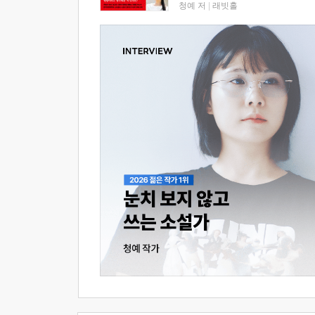
청예 저
|
래빗홀