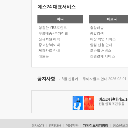
예스24 대표서비스
싸다
빠르다
영원한 YES포인트
총알배송
무료배송+추가적립
총알검색
신규회원 혜택
매장 픽업 서비스
중고샵/바이백
알림 신청 안내
제휴카드 안내
모바일 서비스
애드온
간편결제 서비스
공지사항
8월 신용카드 무이자할부 안내
2026-08-01
회사소개
인재채용
이용약관
개인정보처리방침
청소년보