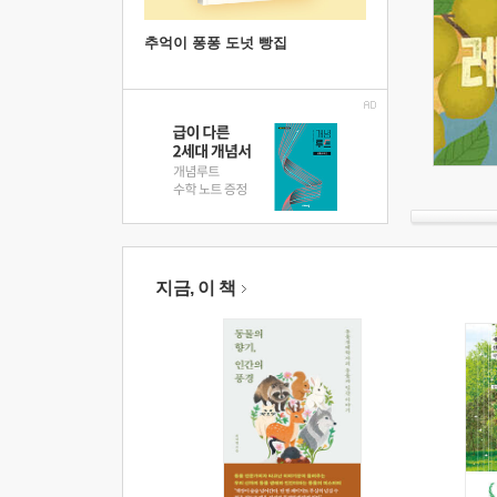
추억이 퐁퐁 도넛 빵집
지금, 이 책