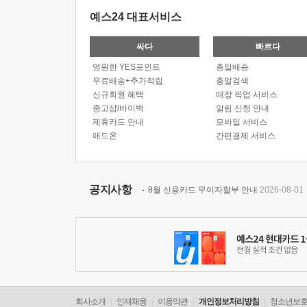
예스24 대표서비스
싸다
빠르다
영원한 YES포인트
총알배송
무료배송+추가적립
총알검색
신규회원 혜택
매장 픽업 서비스
중고샵/바이백
알림 신청 안내
제휴카드 안내
모바일 서비스
애드온
간편결제 서비스
공지사항
8월 신용카드 무이자할부 안내
2026-08-01
회사소개
인재채용
이용약관
개인정보처리방침
청소년보