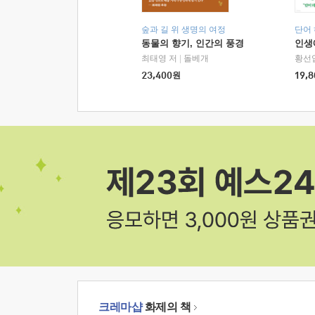
숲과 길 위 생명의 여정
단어
동물의 향기, 인간의 풍경
인생
최태영 저
|
돌베개
황선
23,400
원
19,8
크레마샵
화제의 책