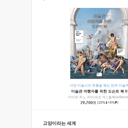
서양 미술사의 흐름을 꿰는 반려 미술
미술관 여행자를 위한 도슨트 북 II
카미유 주노 저/이세진 역
|
윌북(willboo
29,700
원
(10%
+5%
)
고양이라는 세계