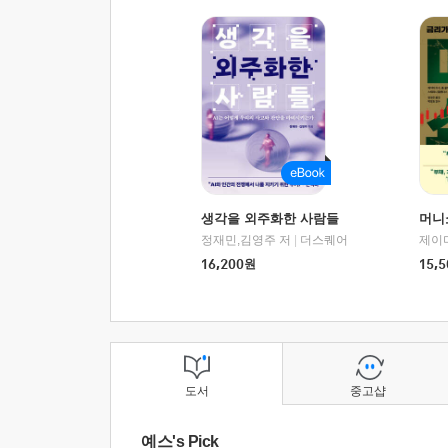
생각을 외주화한 사람들
머니
정재민,김영주 저
|
더스퀘어
16,200
원
15,5
도서
중고샵
예스's Pick