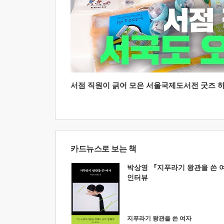
서점 직원이 긁어 모은 서울국제도서전 굿즈 하울
카드뉴스로 보는 책
박상영 『지푸라기 왕관을 쓴 
인터뷰
지푸라기 왕관을 쓴 여자