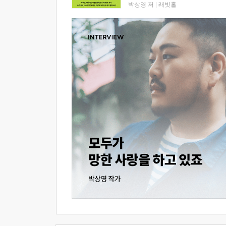
박상영 저
|
래빗홀