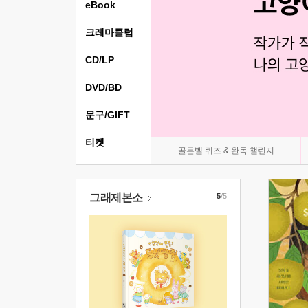
eBook
크레마클럽
CD/LP
DVD/BD
문구/GIFT
티켓
골든벨 퀴즈 & 완독 챌린지
그래제본소
5
/5