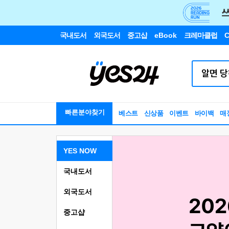
국내도서
외국도서
중고샵
eBook
크레마클럽
C
빠른분야찾기
베스트
신상품
이벤트
바이백
매
YES NOW
국내도서
외국도서
중고샵