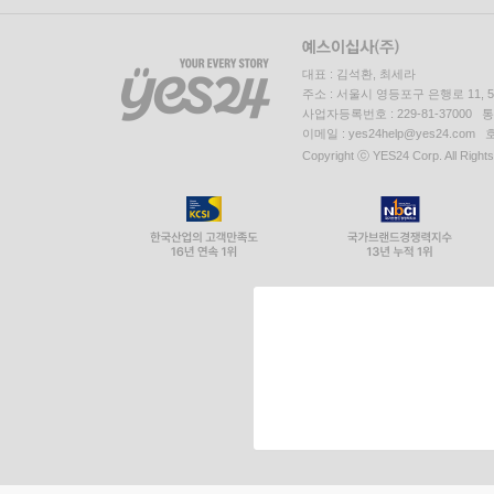
대표 : 김석환, 최세라
주소 : 서울시 영등포구 은행로 11,
사업자등록번호 : 229-81-37000 
이메일 : yes24help@yes24.c
Copyright ⓒ YES24 Corp. All Right