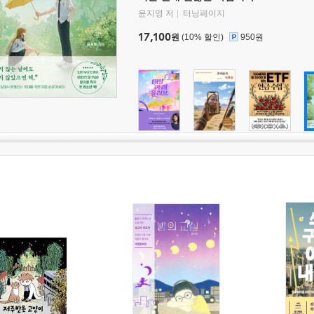
윤지영 저
터닝페이지
17,100
원
(10% 할인)
950원