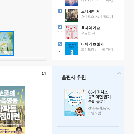
히가시노 게이고 저/김선영 역
오디세이아
호메로스 저/페테르 파울 루벤스 그림/박문재 역
독서의 기술
고명환 저
니체의 초월자
프리드리히 니체 저/김철 편역
1
/3
출판사 추천