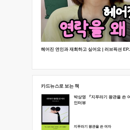
헤어진 연인과 재회하고 싶어요 | 러브픽션 EP.2
카드뉴스로 보는 책
박상영 『지푸라기 왕관을 쓴 
인터뷰
지푸라기 왕관을 쓴 여자