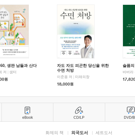
60, 생판 남들과 산다
자도 자도 피곤한 당신을 위한
슬픔의
수면 처방
희 저
|
샘터
바버라 
이준용 저
|
미래의창
00
원
17,82
18,000
원
eBook
CD/LP
DVD/
화제의 책
외국도서
세트도서