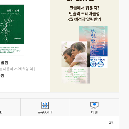
 발견
블래츨리 저/제효영 역
|
디플롯
0
원
BD
문구/GIFT
티켓
3
/5