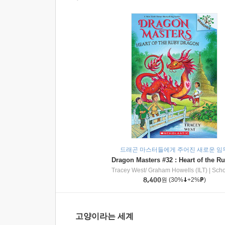
드래곤 마스터들에게 주어진 새로운 임
Tracey West/ Graham Howells (ILT)
|
Scholasti
8,400
원
(30%
+2%
)
고양이라는 세계