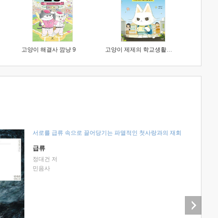
고양이 해결사 깜냥 9
고양이 제제의 학교생활 1 : 초등학생이 이렇게 힘들 줄이야
서로를 급류 속으로 끌어당기는 파멸적인 첫사랑과의 재회
급류
정대건 저
민음사