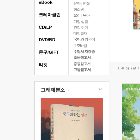
eBook
유아
|
전집
청소년
크레마클럽
요리
|
육아
가정 살림
CD/LP
건강 취미
대학교재
DVD/BD
국어와 외국어
IT 모바일
수험서 자격증
문구/GIFT
초등참고서
중등참고서
티켓
나민애 7문 
고등참고서
그래제본소
2
/5