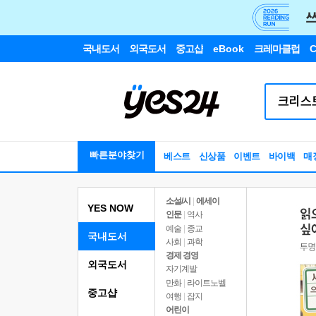
국내도서
외국도서
중고샵
eBook
크레마클럽
C
빠른분야찾기
베스트
신상품
이벤트
바이백
매
소설/시
|
에세이
YES NOW
인문
|
역사
예술
|
종교
국내도서
사회
|
과학
경제 경영
외국도서
자기계발
만화
|
라이트노벨
중고샵
여행
|
잡지
어린이