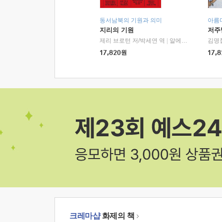
동서남북의 기원과 의미
아름
지리의 기원
저주
제리 브로턴 저/박세연 역
|
알에이치코리아(RHK)
김명
17,820
원
17,8
크레마샵
화제의 책