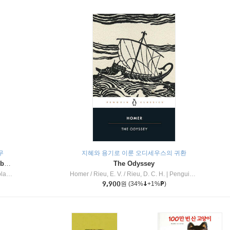
무
지혜와 용기로 이룬 오디세우스의 귀환
Dragon Masters #32 : Heart of the Ruby Dragon (A Branches Book)
The Odyssey
c Inc
Homer / Rieu, E. V. / Rieu, D. C. H.
|
Penguin Group
9,900
원
(34%
+1%
)