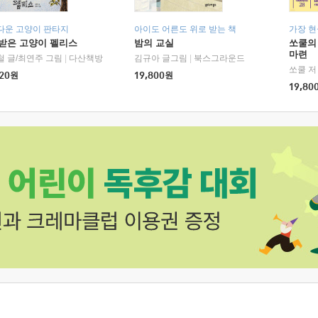
다운 고양이 판타지
아이도 어른도 위로 받는 책
가장 
받은 고양이 펠리스
밤의 교실
쏘쿨의
마련
철 글/최연주 그림
|
다산책방
김규아 글그림
|
북스그라운드
쏘쿨 저
20
원
19,800
원
19,80