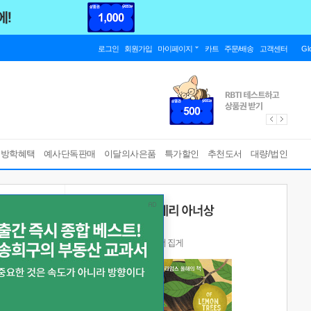
로그인
회원가입
마이페이지
카트
주문/배송
고객센터
Gl
름방학혜택
예사단독판매
이달의사은품
특가할인
추천도서
대량/법인