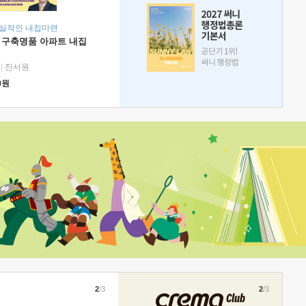
현실적인 내집마련
 구축명품 아파트 내집
|
진서원
0
원
2
/3
2
/3