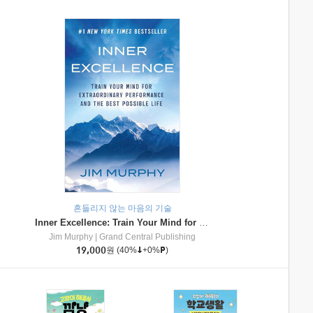
흔들리지 않는 마음의 기술
Inner Excellence: Train Your Mind for Extraordinary Performance and the Best Possible Life
Jim Murphy
|
Grand Central Publishing
19,000
원
(40%
+0%
)