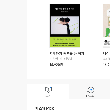
지푸라기 왕관을 쓴 여자
나이 
박상영 저
|
래빗홀
조선
16,920
원
16,2
도서
중고샵
예스's Pick