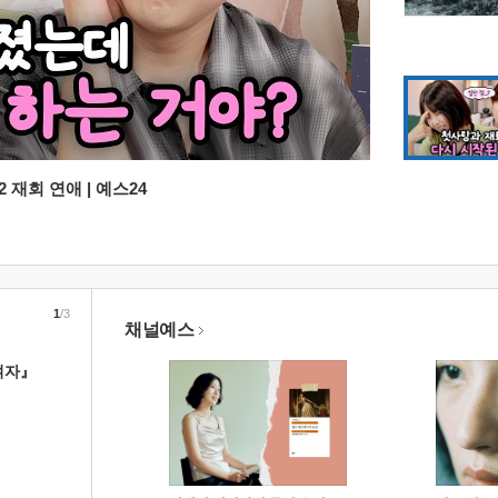
 재회 연애 | 예스24
1
/3
채널예스
여자』