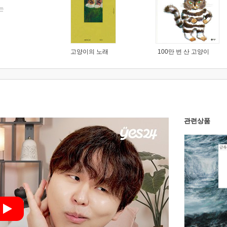
는
고양이의 노래
100만 번 산 고양이
관련상품