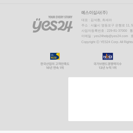
대표 : 김석환, 최세라
주소 : 서울시 영등포구 은행로 11,
사업자등록번호 : 229-81-37000 
이메일 : yes24help@yes24.c
Copyright ⓒ YES24 Corp. All Right