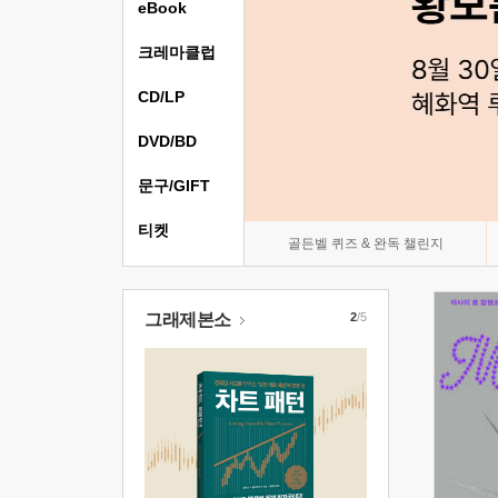
eBook
크레마클럽
CD/LP
DVD/BD
문구/GIFT
티켓
골든벨 퀴즈 & 완독 챌린지
그래제본소
2
/5