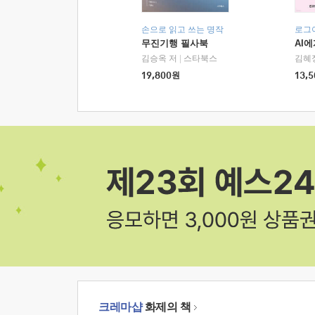
손으로 읽고 쓰는 명작
로그
무진기행 필사북
AI
김승옥 저
|
스타북스
김혜
19,800
원
13,5
크레마샵
화제의 책