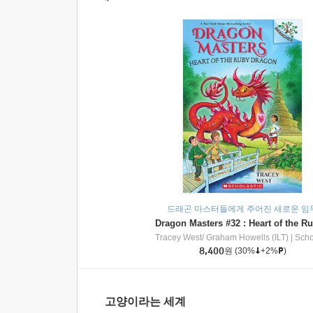
드래곤 마스터들에게 주어진 새로운 임
Tracey West/ Graham Howells (ILT)
|
Scholasti
8,400
원
(30%
+2%
)
고양이라는 세계