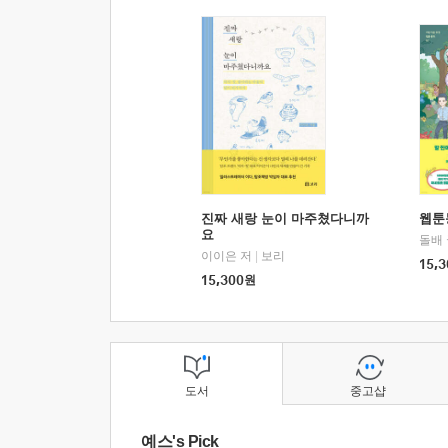
진짜 새랑 눈이 마주쳤다니까
웹툰
요
돌배
이이은 저
|
보리
15,3
15,300
원
도서
중고샵
예스's Pick