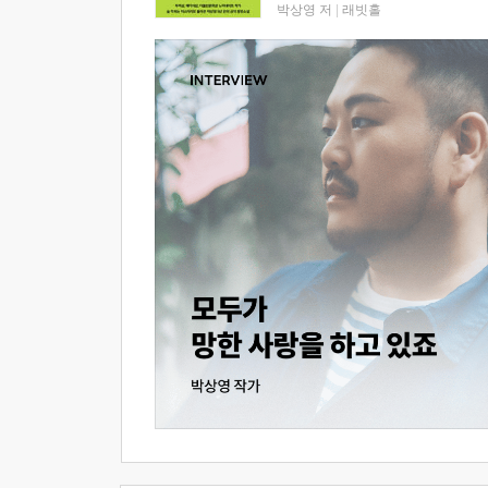
박상영 저
|
래빗홀