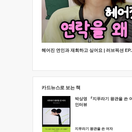
헤어진 연인과 재회하고 싶어요 | 러브픽션 EP.2
카드뉴스로 보는 책
박상영 『지푸라기 왕관을 쓴 
인터뷰
지푸라기 왕관을 쓴 여자