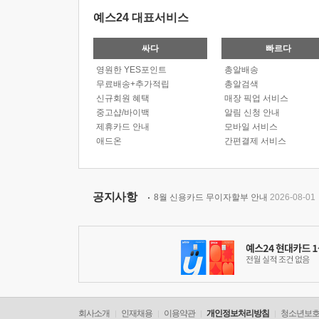
예스24 대표서비스
싸다
빠르다
영원한 YES포인트
총알배송
무료배송+추가적립
총알검색
신규회원 혜택
매장 픽업 서비스
중고샵/바이백
알림 신청 안내
제휴카드 안내
모바일 서비스
애드온
간편결제 서비스
공지사항
8월 신용카드 무이자할부 안내
2026-08-01
회사소개
인재채용
이용약관
개인정보처리방침
청소년보