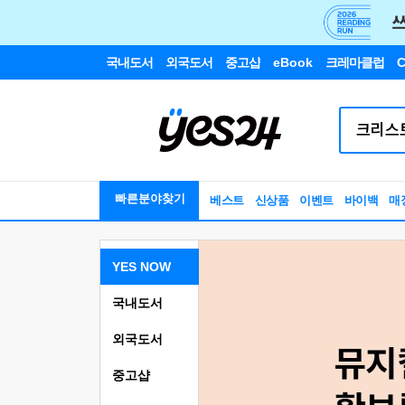
국내도서
외국도서
중고샵
eBook
크레마클럽
C
빠른분야찾기
베스트
신상품
이벤트
바이백
매
YES NOW
국내도서
외국도서
중고샵