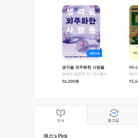
생각을 외주화한 사람들
머니
정재민,김영주 저
|
더스퀘어
16,200
원
15,5
도서
중고샵
예스's Pick