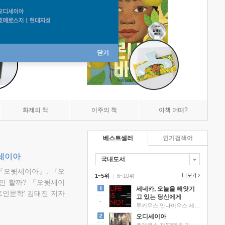
닫기
화제의 책
이주의 책
이책 어때?
베스트셀러
인기검색어
뒷세이아
국내도서
『오뒷세이아』. 『오
1~5위
|
6~10위
만 할까? 『오뒷세이
세네카, 오늘을 빼앗기
트인문학' 김태진 저자
고 있는 당신에게
루키우스 안나이우스 세네카 저/하와이 대저택 편역
오디세이아