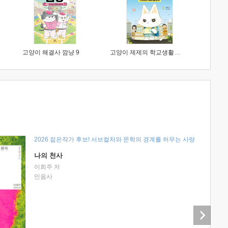
고양이 해결사 깜냥 9
고양이 제제의 학교생활 1 : 초등학생이 이렇게 힘들 줄이야
2026 젊은작가 후보! 서브컬처와 문학의 경계를 허무는 사랑
나의 천사
이희주 저
민음사