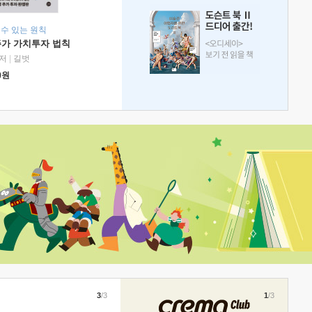
 수 있는 원칙
주가 가치투자 법칙
저
|
길벗
0
원
3
/3
1
/3