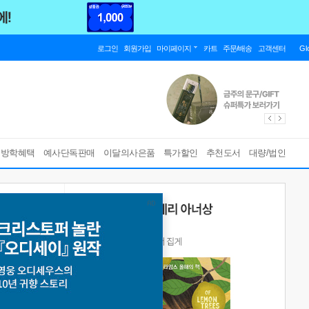
로그인
회원가입
마이페이지
카트
주문/배송
고객센터
Gl
름방학혜택
예사단독판매
이달의사은품
특가할인
추천도서
대량/법인