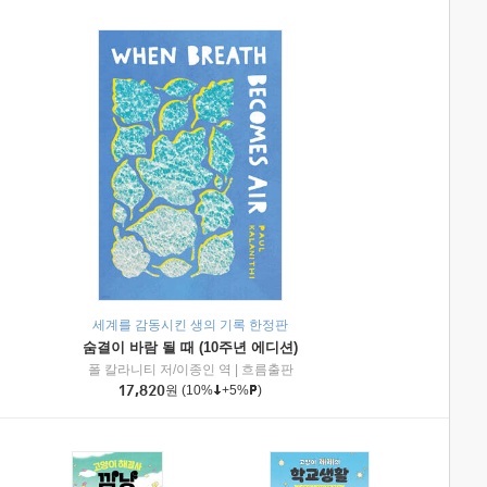
세계를 감동시킨 생의 기록 한정판
숨결이 바람 될 때 (10주년 에디션)
|
미래엔아이세움
폴 칼라니티 저/이종인 역
|
흐름출판
17,820
원
(10%
+5%
)