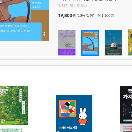
김태진 저
민음사
19,800
원
(10% 할인)
1,100원