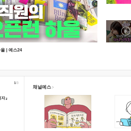
 | 예스24
1
/3
채널예스
여자』