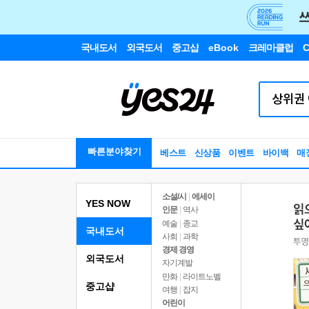
국내도서
외국도서
중고샵
eBook
크레마클럽
C
빠른분야찾기
베스트
신상품
이벤트
바이백
매
소설/시
|
에세이
YES NOW
인문
|
역사
예술
|
종교
국내도서
사회
|
과학
경제 경영
외국도서
자기계발
만화
|
라이트노벨
중고샵
여행
|
잡지
어린이