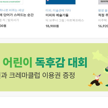
 하나로 바뀌는 세상
미피, 미술관에 가다
평생 쓸
에 단어가 스며드는 순간
미피와 예술가들
적정 
엽 저
|
빛의서가
딕 브루너 그림
|
아트북프레스
이주택 
00
원
18,900
원
16,92