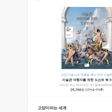
서양 미술사의 흐름을 꿰는 반려 미술
미술관 여행자를 위한 도슨트 북 II
카미유 주노 저/이세진 역
|
윌북(willboo
29,700
원
(10%
+5%
)
고양이라는 세계