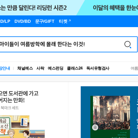
D/LP
DVD/BD
문구
/GIFT
티켓
독서유형검사
장안내
채널예스
사락
예스펀딩
클래스24
RBTI Lab
여
독서유형검사