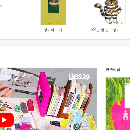
는
고양이의 노래
100만 번 산 고양이
관련상품