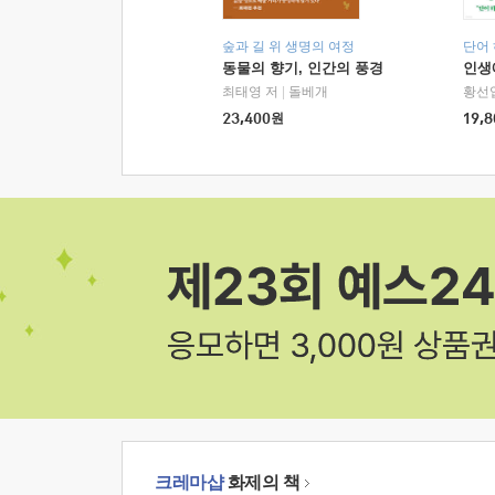
숲과 길 위 생명의 여정
단어
동물의 향기, 인간의 풍경
인생
최태영 저
|
돌베개
황선
23,400
원
19,8
크레마샵
화제의 책