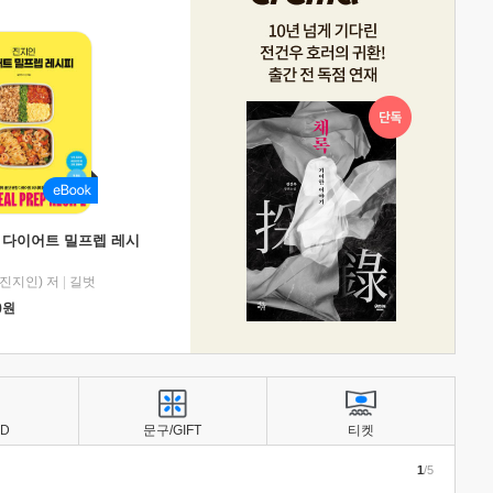
 다이어트 밀프렙 레시
진지인) 저
|
길벗
0
원
BD
문구/GIFT
티켓
1
/5