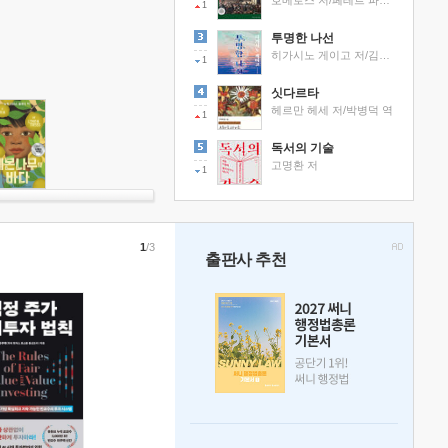
호메로스 저/페테르 파울 루벤스 그림/박문재 역
1
투명한 나선
히가시노 게이고 저/김선영 역
1
싯다르타
헤르만 헤세 저/박병덕 역
1
독서의 기술
고명환 저
1
1
/3
출판사 추천