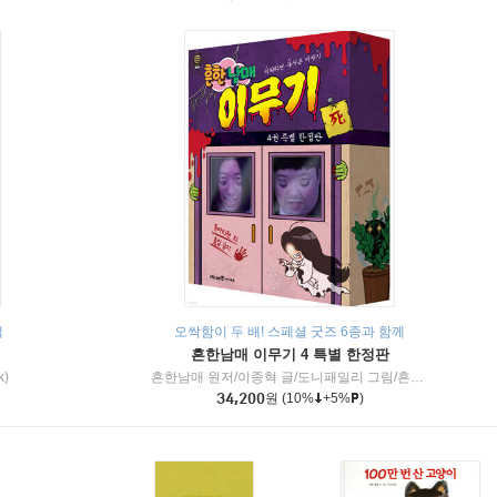
책
오싹함이 두 배! 스페셜 굿즈 6종과 함께
흔한남매 이무기 4 특별 한정판
k)
흔한남매 원저/이종혁 글/도니패밀리 그림/흔한컴퍼니 감수
34,200
원
(10%
+5%
)