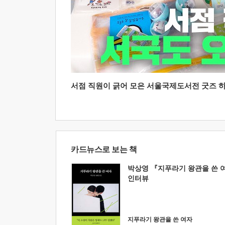
서점 직원이 긁어 모은 서울국제도서전 굿즈 하울
카드뉴스로 보는 책
박상영 『지푸라기 왕관을 쓴 
인터뷰
지푸라기 왕관을 쓴 여자