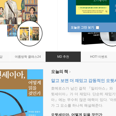
오늘은 그만 보기
7답
여름방학 클래스24
MD 추천
HOT! 이벤트
오늘의 책
알고 보면 더 재밌고 감동적인 오
호메로스가 남긴 걸작 『일리아스』와 
뒷세이아』가 더 재밌다. 단순히 재밌기
아』에는 무수히 많은 매력이 있다. '아
가 그 요소를 하나씩 해설해준다.
오뒷세이아, 어떻게 읽을 것인가