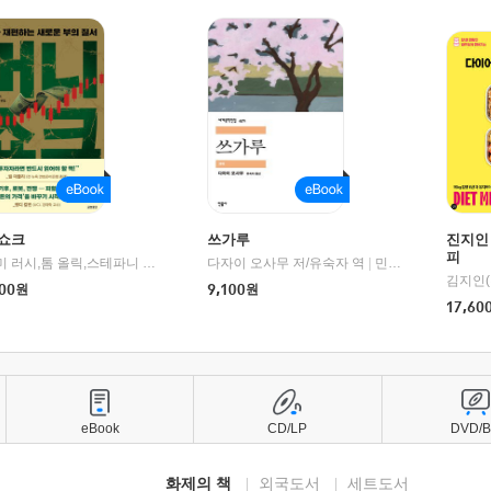
쇼크
쓰가루
진지인
피
제이미 러시,톰 올릭,스테파니 플랜더스 편저/임경은 역/박정호 감수
다자이 오사무 저/유숙자 역
|
교보문고
|
민음사
김지인(
00
원
9,100
원
17,60
eBook
CD/LP
DVD/
화제의 책
외국도서
세트도서