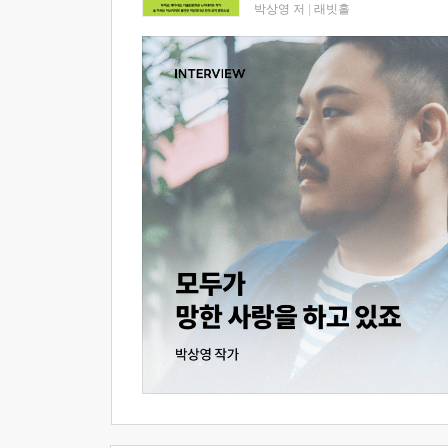
박상영 저
|
래빗홀