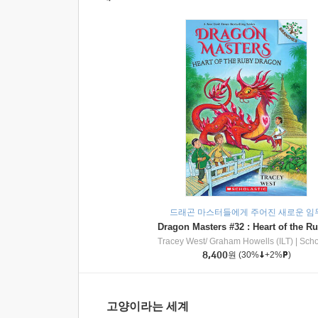
드래곤 마스터들에게 주어진 새로운 임
Tracey West/ Graham Howells (ILT)
|
Scholasti
8,400
원
(30%
+2%
)
고양이라는 세계