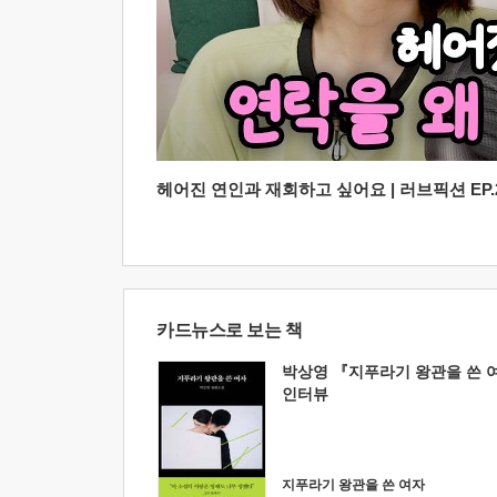
헤어진 연인과 재회하고 싶어요 | 러브픽션 EP.2
카드뉴스로 보는 책
박상영 『지푸라기 왕관을 쓴 
인터뷰
지푸라기 왕관을 쓴 여자