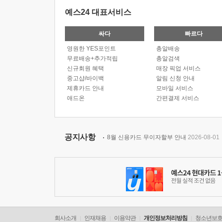
예스24 대표서비스
싸다
빠르다
영원한 YES포인트
총알배송
무료배송+추가적립
총알검색
신규회원 혜택
매장 픽업 서비스
중고샵/바이백
알림 신청 안내
제휴카드 안내
모바일 서비스
애드온
간편결제 서비스
공지사항
8월 신용카드 무이자할부 안내
2026-08-01
회사소개
인재채용
이용약관
개인정보처리방침
청소년보