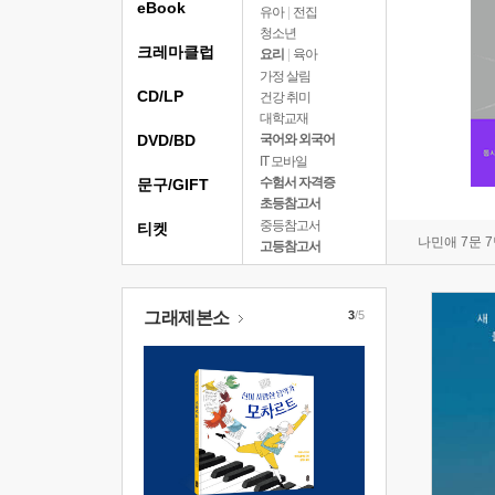
eBook
유아
|
전집
청소년
크레마클럽
요리
|
육아
가정 살림
CD/LP
건강 취미
대학교재
DVD/BD
국어와 외국어
IT 모바일
수험서 자격증
문구/GIFT
초등참고서
중등참고서
티켓
나민애 7문 
고등참고서
그래제본소
3
/5