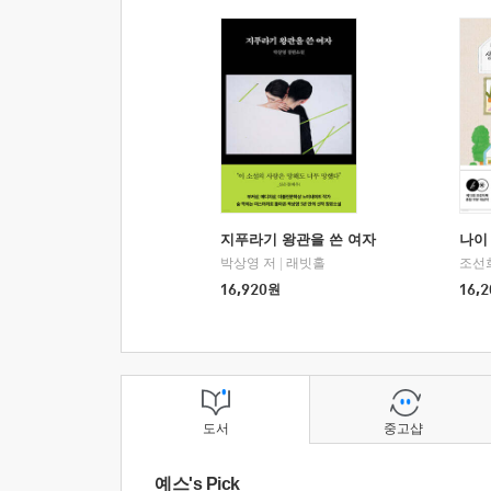
지푸라기 왕관을 쓴 여자
나이 
박상영 저
|
래빗홀
조선
16,920
원
16,2
도서
중고샵
예스's Pick