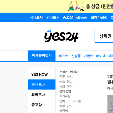
국내도서
외국도서
중고샵
eBook
크레마클럽
C
빠른분야찾기
베스트
신상품
이벤트
바이백
매
소설/시
|
에세이
YES NOW
인문
|
역사
예술
|
종교
국내도서
사회
|
과학
경제 경영
외국도서
자기계발
만화
|
라이트노벨
중고샵
여행
|
잡지
어린이