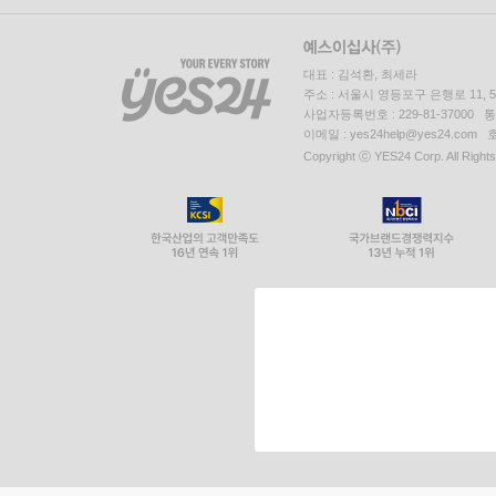
대표 : 김석환, 최세라
주소 : 서울시 영등포구 은행로 11,
사업자등록번호 : 229-81-37000 
이메일 : yes24help@yes24.c
Copyright ⓒ YES24 Corp. All Right