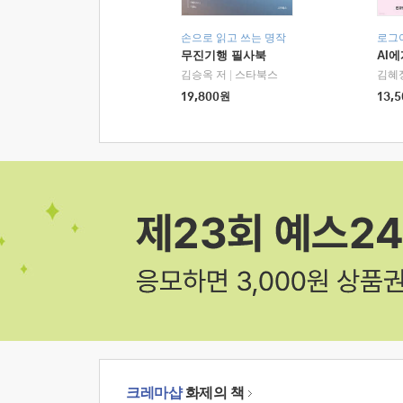
손으로 읽고 쓰는 명작
로그
무진기행 필사북
AI
김승옥 저
|
스타북스
김혜
19,800
원
13,5
크레마샵
화제의 책