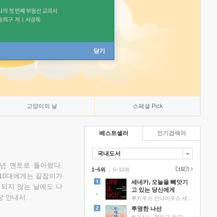
닫기
고양이의 날
스페셜 Pick
베스트셀러
인기검색어
국내도서
소년 멘토로 돌아왔다.
1~5위
|
6~10위
 10대에게는 길잡이가
세네카, 오늘을 빼앗기
 되지 않는 날에도 나
고 있는 당신에게
 안내서.
루키우스 안나이우스 세네카 저/하와이 대저택 편역
투명한 나선