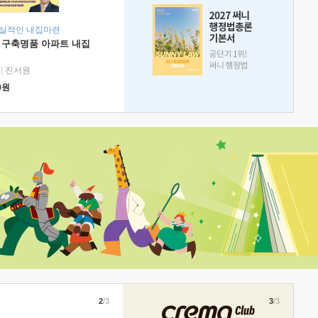
현실적인 내집마련
 구축명품 아파트 내집
|
진서원
0
원
2
/3
3
/3