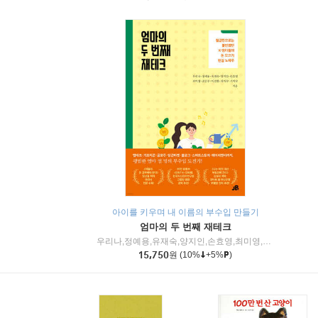
아이를 키우며 내 이름의 부수입 만들기
엄마의 두 번째 재테크
우리나,정예용,유재숙,양지인,손효영,최미영,조민주,이진현,차미숙,서미숙 저
15,750
원
(10%
+5%
)