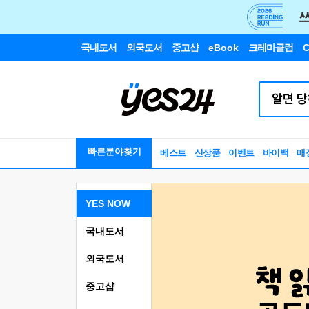
국내도서
외국도서
중고샵
eBook
크레마클럽
C
빠른분야찾기
베스트
신상품
이벤트
바이백
매
YES NOW
국내도서
외국도서
중고샵