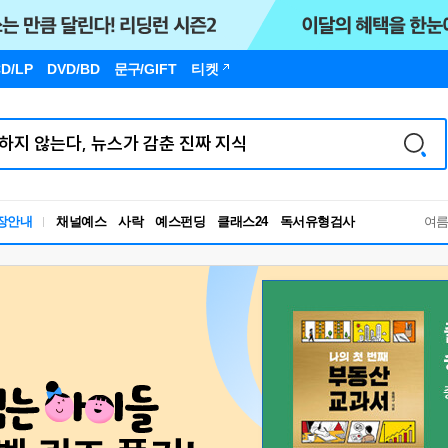
D/LP
DVD/BD
문구
/GIFT
티켓
독서유형검사
장안내
채널예스
사락
예스펀딩
클래스24
RBTI Lab
여
독서유형검사