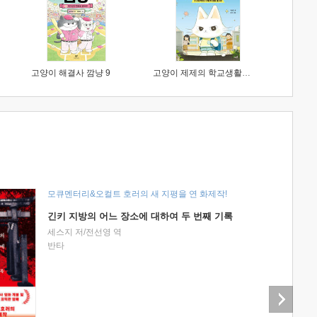
고양이 해결사 깜냥 9
고양이 제제의 학교생활 1 : 초등학생이 이렇게 힘들 줄이야
모큐멘터리&오컬트 호러의 새 지평을 연 화제작!
긴키 지방의 어느 장소에 대하여 두 번째 기록
세스지 저/전선영 역
반타