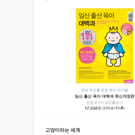
초보 부모를 위한 육아 바이블
임신 출산 육아 대백과 최신개정판
편집부 저
|
삼성출판사
17,550
원
(10%
+5%
)
고양이라는 세계