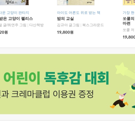
다운 고양이 판타지
아이도 어른도 위로 받는 책
가장 
받은 고양이 펠리스
밤의 교실
쏘쿨의
마련
철 글/최연주 그림
|
다산책방
김규아 글그림
|
북스그라운드
쏘쿨 저
20
원
19,800
원
19,80