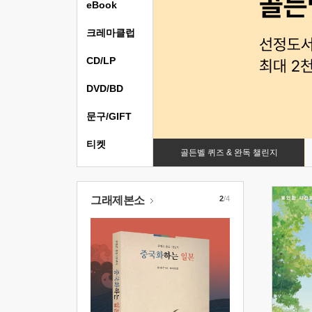
eBook
크레마클럽
CD/LP
DVD/BD
문구/GIFT
티켓
골든벨 퀴즈 & 완독 챌린지
그래제본소
2
/4