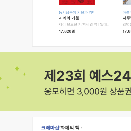
동서남북의 기원과 의미
아름
지리의 기원
저주
제리 브로턴 저/박세연 역
|
알에이치코리아(RHK)
김명
17,820
원
17,8
크레마샵
화제의 책