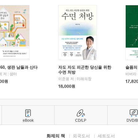
60, 생판 남들과 산다
자도 자도 피곤한 당신을 위한
슬픔의
수면 처방
희 저
|
샘터
바버라 
이준용 저
|
미래의창
00
원
17,82
18,000
원
eBook
CD/LP
DVD/
화제의 책
외국도서
세트도서