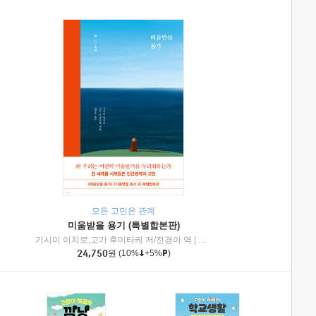
모든 고민은 관계
미움받을 용기 (특별합본판)
기시미 이치로,고가 후미타케 저/전경아 역
|
제이브리즈북스
|
인플루엔셜
24,750
원
(10%
+5%
)