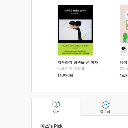
지푸라기 왕관을 쓴 여자
나이 
박상영 저
|
래빗홀
조선
16,920
원
16,2
도서
중고샵
예스's Pick