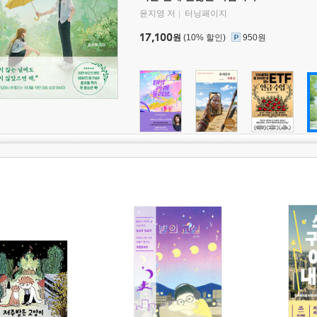
윤지영 저
터닝페이지
17,100
원
(10% 할인)
950원