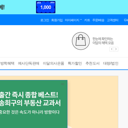
로그인
회원가입
마이페이지
카트
주문/배송
고객센터
Gl
름방학혜택
예사단독판매
이달의사은품
특가할인
추천도서
대량/법인