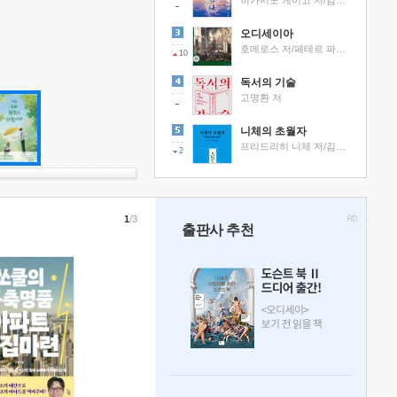
히가시노 게이고 저/김선영 역
오디세이아
호메로스 저/페테르 파울 루벤스 그림/박문재 역
10
독서의 기술
고명환 저
니체의 초월자
프리드리히 니체 저/김철 편역
2
1
/3
출판사 추천