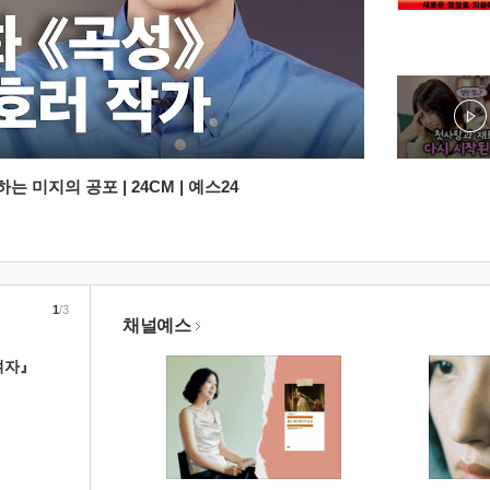
 미지의 공포 | 24CM | 예스24
1
/3
채널예스
여자』