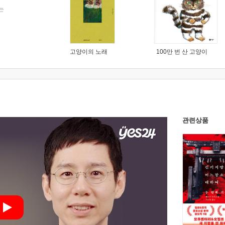
는
고양이의 노래
100만 번 산 고양이
관련상품