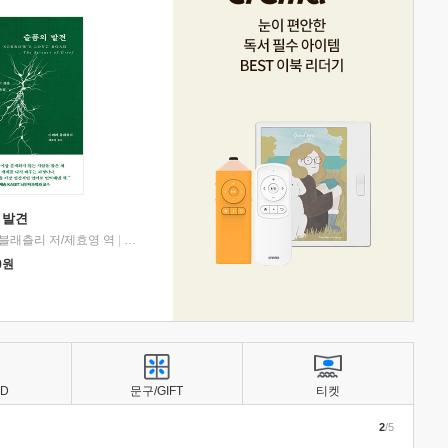
 발견
블래츨리 저/제효영 역
|
디플롯
0
원
BD
문구/GIFT
티켓
2
/5