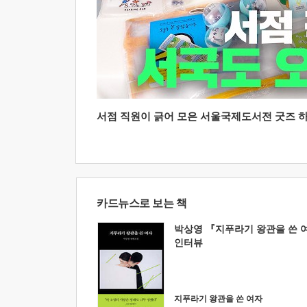
서점 직원이 긁어 모은 서울국제도서전 굿즈 하울
카드뉴스로 보는 책
박상영 『지푸라기 왕관을 쓴 
인터뷰
지푸라기 왕관을 쓴 여자