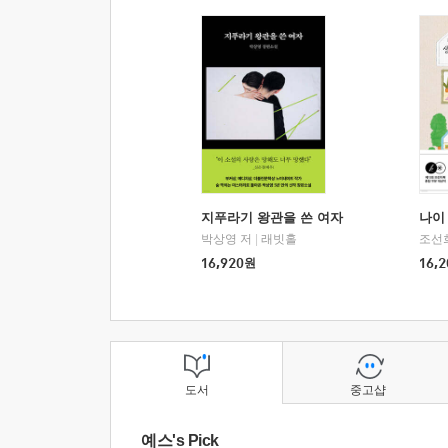
지푸라기 왕관을 쓴 여자
나이 
박상영 저
|
래빗홀
조선
16,920
원
16,2
도서
중고샵
예스's Pick