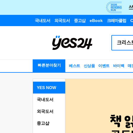
국내도서
외국도서
중고샵
eBook
크레마클럽
C
빠른분야찾기
베스트
신상품
이벤트
바이백
매
YES NOW
국내도서
외국도서
중고샵