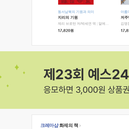
동서남북의 기원과 의미
아름
지리의 기원
저주
제리 브로턴 저/박세연 역
|
알에이치코리아(RHK)
김명
17,820
원
17,8
크레마샵
화제의 책