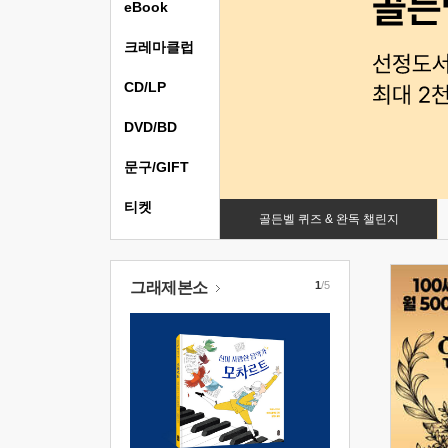
eBook
크레마클럽
CD/LP
DVD/BD
문구/GIFT
티켓
골든벨 퀴즈 & 완독 챌린지
그래제본소
1
/5