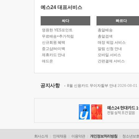
예스24 대표서비스
싸다
빠르다
영원한 YES포인트
총알배송
무료배송+추가적립
총알검색
신규회원 혜택
매장 픽업 서비스
중고샵/바이백
알림 신청 안내
제휴카드 안내
모바일 서비스
애드온
간편결제 서비스
공지사항
8월 신용카드 무이자할부 안내
2026-08-01
회사소개
인재채용
이용약관
개인정보처리방침
청소년보