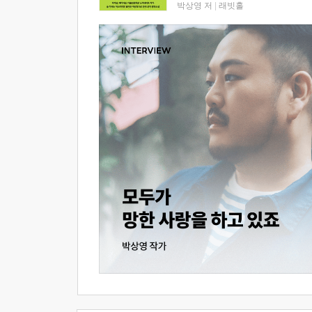
박상영 저
|
래빗홀