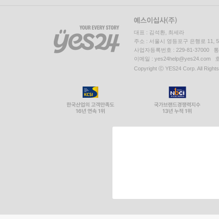
대표 : 김석환, 최세라
주소 : 서울시 영등포구 은행로 11,
사업자등록번호 : 229-81-37000 
이메일 : yes24help@yes24.c
Copyright ⓒ YES24 Corp. All Right