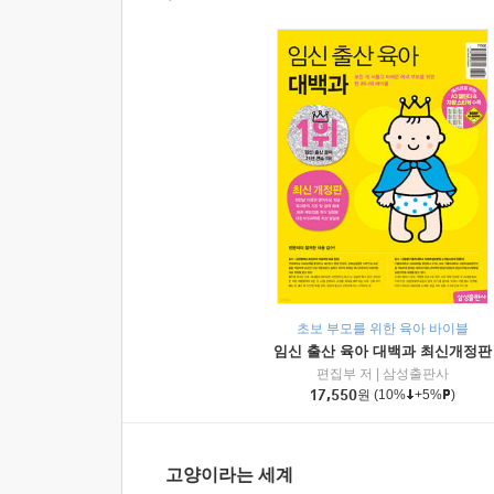
초보 부모를 위한 육아 바이블
임신 출산 육아 대백과 최신개정판
편집부 저
|
삼성출판사
17,550
원
(10%
+5%
)
고양이라는 세계