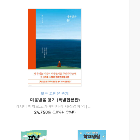
모든 고민은 관계
미움받을 용기 (특별합본판)
기시미 이치로,고가 후미타케 저/전경아 역
|
제이브리즈북스
|
인플루엔셜
24,750
원
(10%
+5%
)