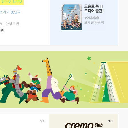
 소리가 빛난다
저
|
안녕로빈
0
원
3
/3
3
/3