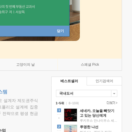
닫기
고양이의 날
스페셜 Pick
베스트셀러
인기검색어
스템
국내도서
리오 설계자 제도권주식
1~5위
|
6~10위
트폴리오 설계에 집중
세네카, 오늘을 빼앗기
F 전략으로 평생 현금
고 있는 당신에게
루키우스 안나이우스 세네카 저/하와이 대저택 편역
투명한 나선
 수업