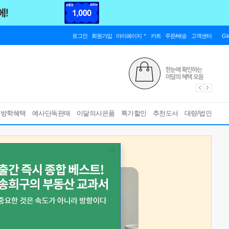
로그인
회원가입
마이페이지
카트
주문/배송
고객센터
Gl
름방학혜택
예사단독판매
이달의사은품
특가할인
추천도서
대량/법인