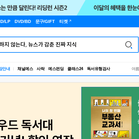
D/LP
DVD/BD
문구
/GIFT
티켓
독서유형검사
장안내
채널예스
사락
예스펀딩
클래스24
RBTI Lab
여
독서유형검사