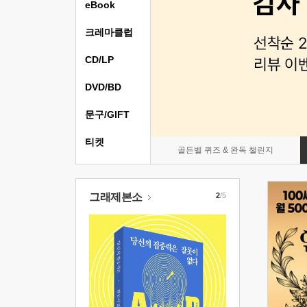
eBook
크레마클럽
CD/LP
DVD/BD
문구/GIFT
티켓
골든벨 퀴즈 & 완독 챌린지
그래제본소
2
/5