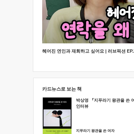
헤어진 연인과 재회하고 싶어요 | 러브픽션 EP.2
카드뉴스로 보는 책
박상영 『지푸라기 왕관을 쓴 
인터뷰
지푸라기 왕관을 쓴 여자