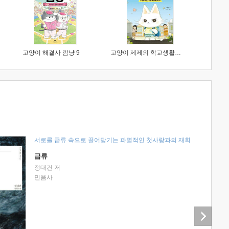
고양이 해결사 깜냥 9
고양이 제제의 학교생활 1 : 초등학생이 이렇게 힘들 줄이야
서로를 급류 속으로 끌어당기는 파멸적인 첫사랑과의 재회
급류
정대건 저
민음사