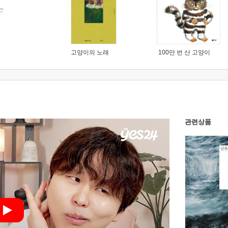
는
고양이의 노래
100만 번 산 고양이
관련상품