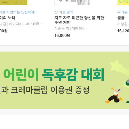
이를 사랑하는 당신에게
잠 바로 알기
우리는
이의 노래
자도 자도 피곤한 당신을 위한
골볼
수면 처방
나 글
|
에이치비프레스(HBPRESS)
서성환 
이준용 저
|
미래의창
00
원
15,12
18,000
원