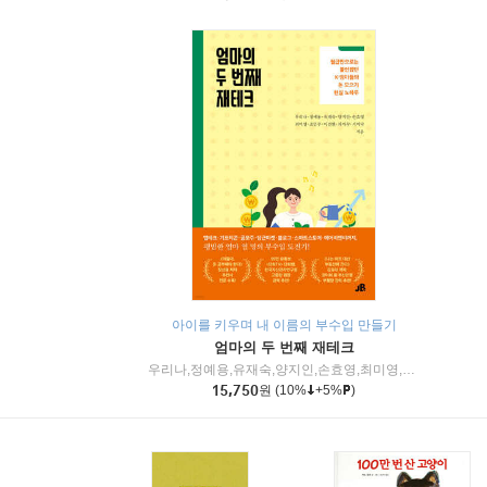
아이를 키우며 내 이름의 부수입 만들기
엄마의 두 번째 재테크
우리나,정예용,유재숙,양지인,손효영,최미영,조민주,이진현,차미숙,서미숙 저
15,750
원
(10%
+5%
)