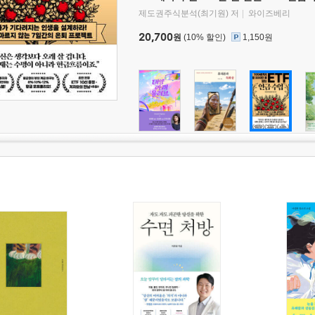
제도권주식분석(최기원) 저
와이즈베리
20,700
원
(10% 할인)
1,150원