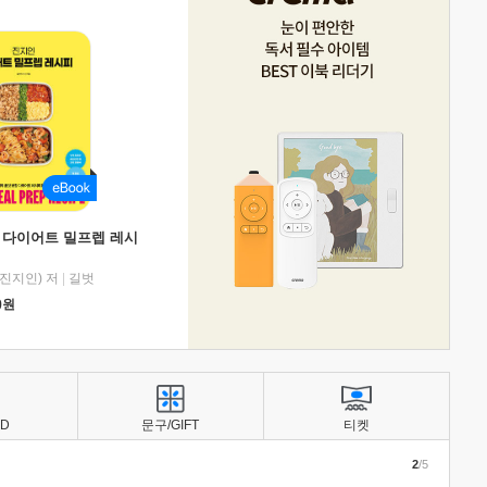
 다이어트 밀프렙 레시
진지인) 저
|
길벗
0
원
BD
문구/GIFT
티켓
2
/5