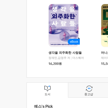
생각을 외주화한 사람들
머니
정재민,김영주 저
|
더스퀘어
16,200
원
15,5
도서
중고샵
예스's Pick