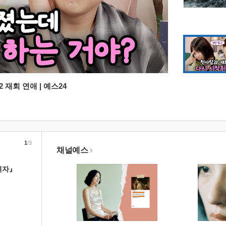
 재회 연애 | 예스24
1
/3
채널예스
여자』