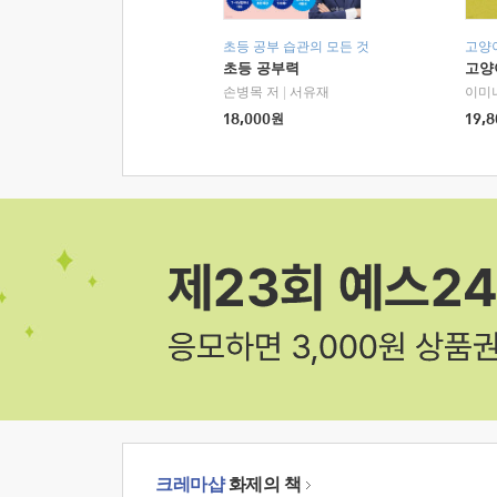
초등 공부 습관의 모든 것
고양
초등 공부력
고양
손병목 저
|
서유재
이미
18,000
원
19,8
크레마샵
화제의 책