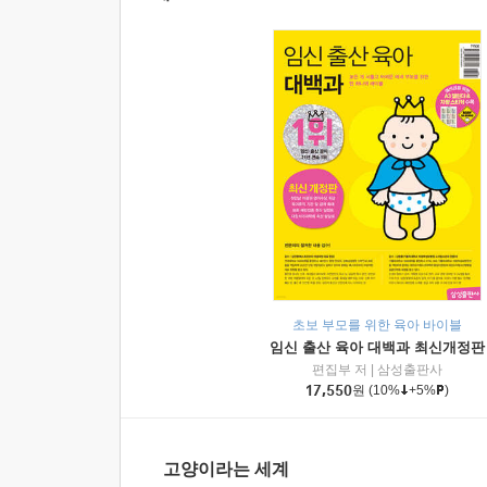
초보 부모를 위한 육아 바이블
임신 출산 육아 대백과 최신개정판
편집부 저
|
삼성출판사
17,550
원
(10%
+5%
)
고양이라는 세계