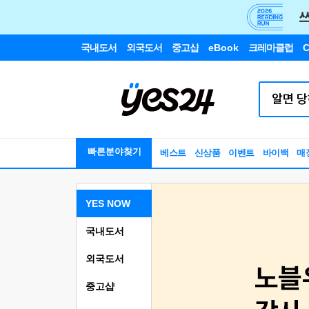
국내도서
외국도서
중고샵
eBook
크레마클럽
C
빠른분야찾기
베스트
신상품
이벤트
바이백
매
YES NOW
국내도서
외국도서
중고샵