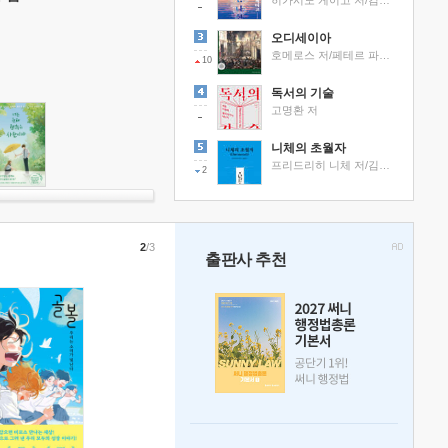
히가시노 게이고 저/김선영 역
오디세이아
호메로스 저/페테르 파울 루벤스 그림/박문재 역
10
독서의 기술
고명환 저
니체의 초월자
프리드리히 니체 저/김철 편역
2
2
/3
출판사 추천