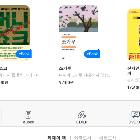
쇼크
쓰가루
진지인
피
제이미 러시,톰 올릭,스테파니 플랜더스 편저/임경은 역/박정호 감수
다자이 오사무 저/유숙자 역
|
교보문고
|
민음사
김지인(
00
원
9,100
원
17,60
eBook
CD/LP
DVD/
화제의 책
외국도서
세트도서