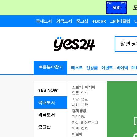
국내도서
외국도서
중고샵
eBook
크레마클럽
C
빠른분야찾기
베스트
신상품
이벤트
바이백
매
소설/시
|
에세이
YES NOW
인문
|
역사
예술
|
종교
국내도서
사회
|
과학
경제 경영
외국도서
자기계발
만화
|
라이트노벨
중고샵
여행
|
잡지
어린이