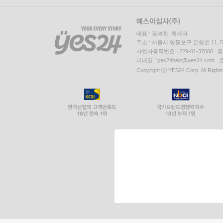
대표 : 김석환, 최세라
주소 : 서울시 영등포구 은행로 11,
사업자등록번호 : 229-81-37000 
이메일 : yes24help@yes24.c
Copyright ⓒ YES24 Corp. All Right