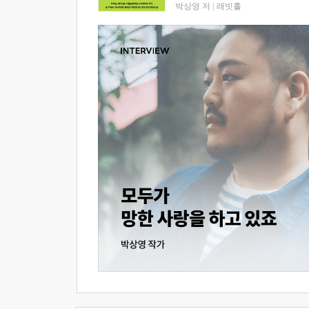
박상영 저
|
래빗홀