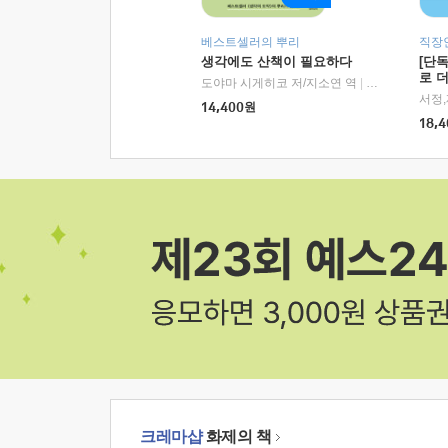
베스트셀러의 뿌리
직장
생각에도 산책이 필요하다
[단
로 
도야마 시게히코 저/지소연 역
|
알에이치코리아(
14,400
원
18,4
크레마샵
화제의 책