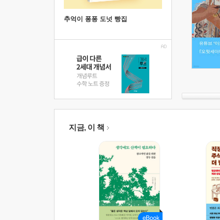
추억이 퐁퐁 도넛 빵집
지금, 이 책