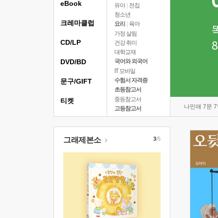
eBook
유아
|
전집
청소년
크레마클럽
요리
|
육아
가정 살림
CD/LP
건강 취미
대학교재
DVD/BD
국어와 외국어
IT 모바일
수험서 자격증
문구/GIFT
초등참고서
중등참고서
티켓
나민애 7문 
고등참고서
그래제본소
3
/5