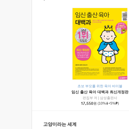
초보 부모를 위한 육아 바이블
임신 출산 육아 대백과 최신개정판
편집부 저
|
삼성출판사
17,550
원
(10%
+5%
)
고양이라는 세계