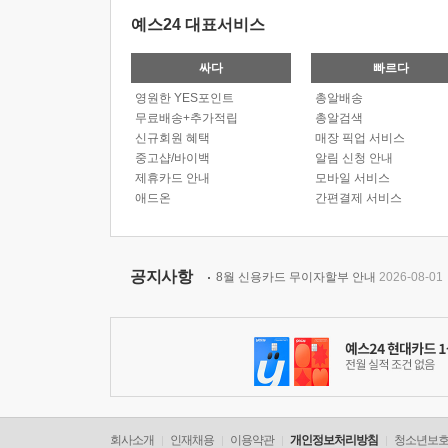
예스24 대표서비스
싸다
빠르다
영원한 YES포인트
총알배송
무료배송+추가적립
총알검색
신규회원 혜택
매장 픽업 서비스
중고샵/바이백
알림 신청 안내
제휴카드 안내
모바일 서비스
애드온
간편결제 서비스
공지사항
8월 신용카드 무이자할부 안내
2026-08-01
회사소개
인재채용
이용약관
개인정보처리방침
청소년보