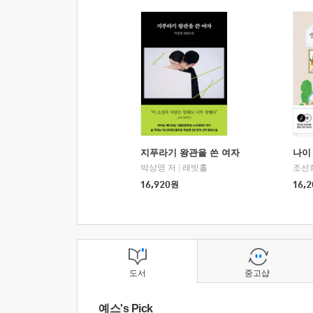
지푸라기 왕관을 쓴 여자
나이 
박상영 저
|
래빗홀
조선
16,920
원
16,2
도서
중고샵
예스's Pick