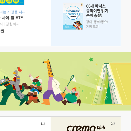
리는 시장을 사라
 사야 할 ETF
저
|
경향비피
0
원
1
/3
2
/3