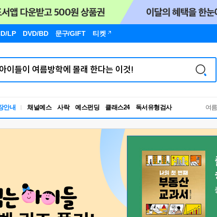
D/LP
DVD/BD
문구
/GIFT
티켓
독서유형검사
장안내
채널예스
사락
예스펀딩
클래스24
RBTI Lab
여
독서유형검사