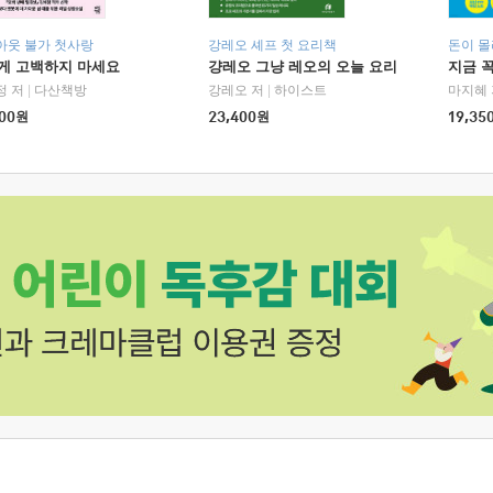
아웃 불가 첫사랑
강레오 셰프 첫 요리책
돈이 몰
에게 고백하지 마세요
걍레오 그냥 레오의 오늘 요리
지금 꼭
정 저
|
다산책방
강레오 저
|
하이스트
마지혜 
00
원
23,400
원
19,35