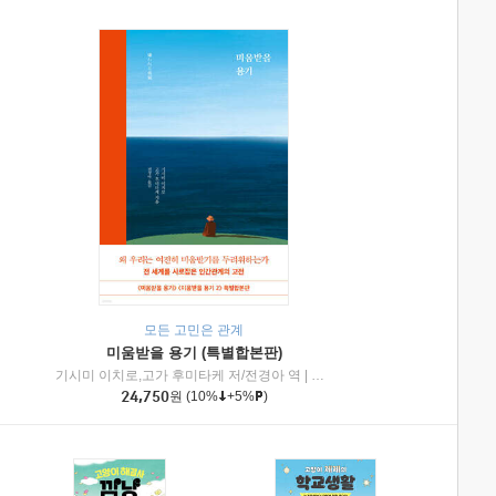
모든 고민은 관계
미움받을 용기 (특별합본판)
기시미 이치로,고가 후미타케 저/전경아 역
|
제이브리즈북스
|
인플루엔셜
24,750
원
(10%
+5%
)