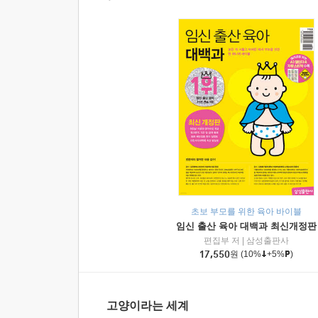
초보 부모를 위한 육아 바이블
임신 출산 육아 대백과 최신개정판
편집부 저
|
삼성출판사
17,550
원
(10%
+5%
)
고양이라는 세계