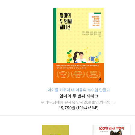
아이를 키우며 내 이름의 부수입 만들기
엄마의 두 번째 재테크
우리나,정예용,유재숙,양지인,손효영,최미영,조민주,이진현,차미숙,서미숙 저
15,750
원
(10%
+5%
)