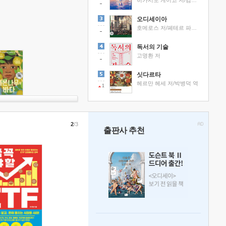
히가시노 게이고 저/김선영 역
오디세이아
호메로스 저/페테르 파울 루벤스 그림/박문재 역
독서의 기술
고명환 저
싯다르타
헤르만 헤세 저/박병덕 역
1
2
/3
출판사 추천