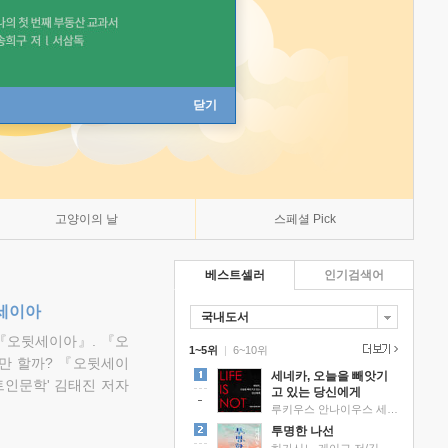
닫기
고양이의 날
스페셜 Pick
베스트셀러
인기검색어
뒷세이아
국내도서
『오뒷세이아』. 『오
1~5위
|
6~10위
만 할까? 『오뒷세이
세네카, 오늘을 빼앗기
트인문학' 김태진 저자
고 있는 당신에게
루키우스 안나이우스 세네카 저/하와이 대저택 편역
투명한 나선