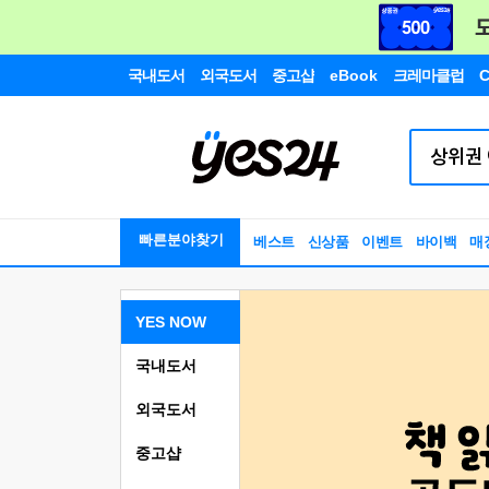
국내도서
외국도서
중고샵
eBook
크레마클럽
C
빠른분야찾기
베스트
신상품
이벤트
바이백
매
YES NOW
국내도서
외국도서
중고샵