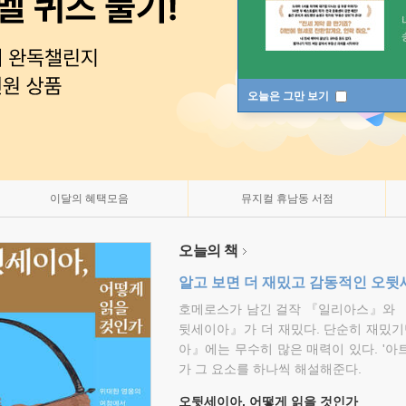
오늘은 그만 보기
이달의 혜택모음
뮤지컬 휴남동 서점
오늘의 책
알고 보면 더 재밌고 감동적인 오
호메로스가 남긴 걸작 『일리아스』와 
뒷세이아』가 더 재밌다. 단순히 재밌기
아』에는 무수히 많은 매력이 있다. '아
가 그 요소를 하나씩 해설해준다.
오뒷세이아, 어떻게 읽을 것인가