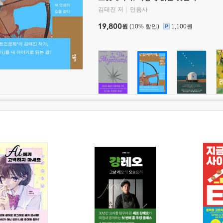
김태진 저
민음사
19,800
원
(10% 할인)
1,100원