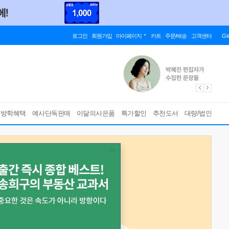
로그인
회원가입
마이페이지
카트
주문/배송
고객센터
Gl
름방학혜택
예사단독판매
이달의사은품
특가할인
추천도서
대량/법인