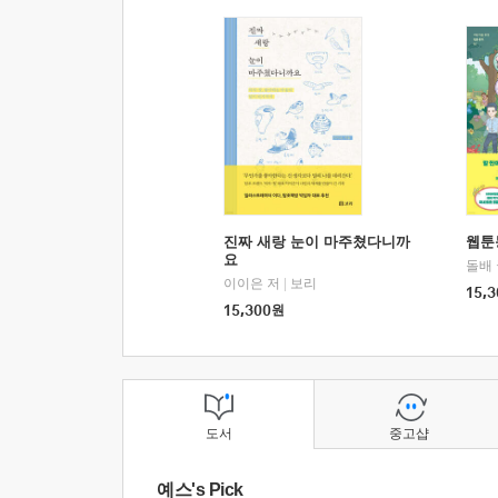
진짜 새랑 눈이 마주쳤다니까
웹툰
요
돌배
이이은 저
|
보리
15,3
15,300
원
도서
중고샵
예스's Pick