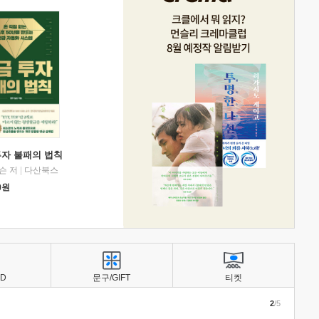
투자 불패의 법칙
슨 저
|
다산북스
0
원
BD
문구/GIFT
티켓
2
/5