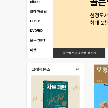
eBook
크레마클럽
CD/LP
DVD/BD
문구/GIFT
티켓
골든벨 퀴즈 & 완독 챌린지
그래제본소
1
/5