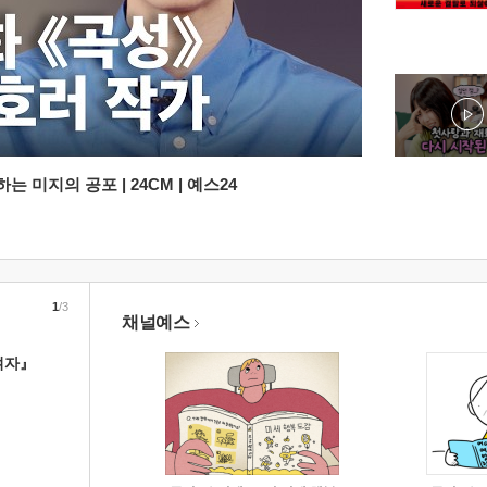
 미지의 공포 | 24CM | 예스24
1
/3
채널예스
여자』