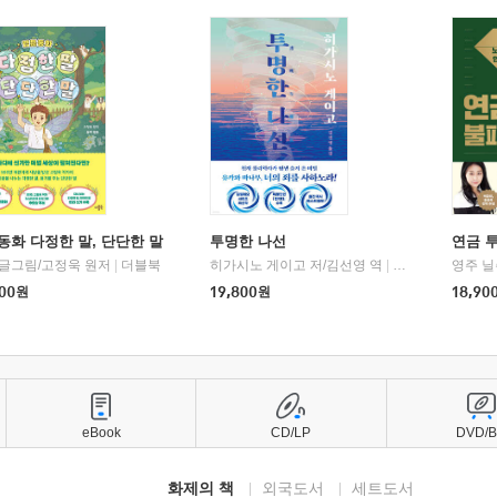
동화 다정한 말, 단단한 말
투명한 나선
연금 
 글그림/고정욱 원저
|
더블북
히가시노 게이고 저/김선영 역
|
북다
영주 닐
00
원
19,800
원
18,90
eBook
CD/LP
DVD/
화제의 책
외국도서
세트도서