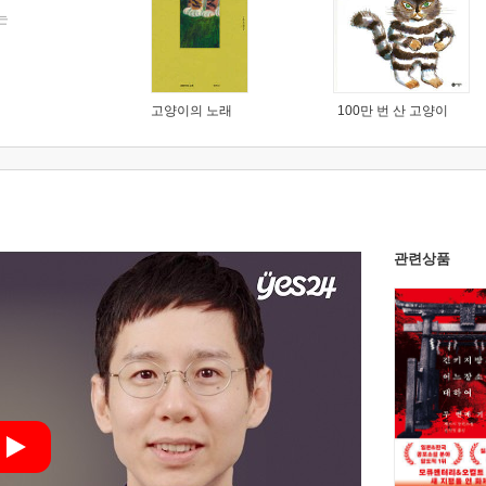
는
고양이의 노래
100만 번 산 고양이
관련상품