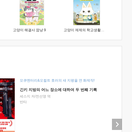
고양이 해결사 깜냥 9
고양이 제제의 학교생활 1 : 초등학생이 이렇게 힘들 줄이야
모큐멘터리&오컬트 호러의 새 지평을 연 화제작!
긴키 지방의 어느 장소에 대하여 두 번째 기록
세스지 저/전선영 역
반타