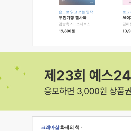
손으로 읽고 쓰는 명작
로그
무진기행 필사북
AI
김승옥 저
|
스타북스
김혜
19,800
원
13,5
크레마샵
화제의 책