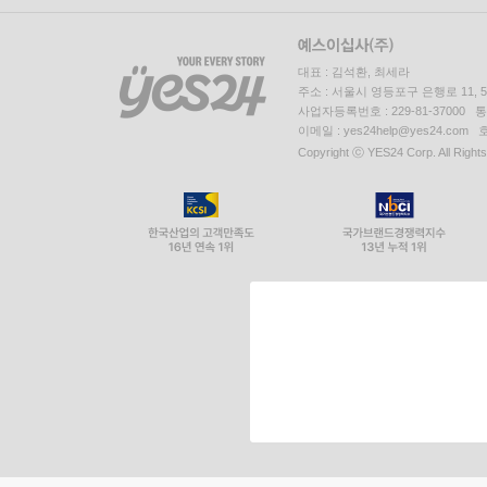
대표 : 김석환, 최세라
주소 : 서울시 영등포구 은행로 11,
사업자등록번호 : 229-81-37000 
이메일 : yes24help@yes24.c
Copyright ⓒ YES24 Corp. All Right