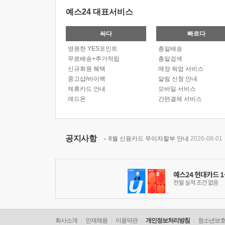
예스24 대표서비스
싸다
빠르다
영원한 YES포인트
총알배송
무료배송+추가적립
총알검색
신규회원 혜택
매장 픽업 서비스
중고샵/바이백
알림 신청 안내
제휴카드 안내
모바일 서비스
애드온
간편결제 서비스
공지사항
8월 신용카드 무이자할부 안내
2026-08-01
회사소개
인재채용
이용약관
개인정보처리방침
청소년보