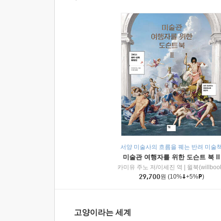
서양 미술사의 흐름을 꿰는 반려 미술
미술관 여행자를 위한 도슨트 북 II
카미유 주노 저/이세진 역
|
윌북(willboo
29,700
원
(10%
+5%
)
고양이라는 세계