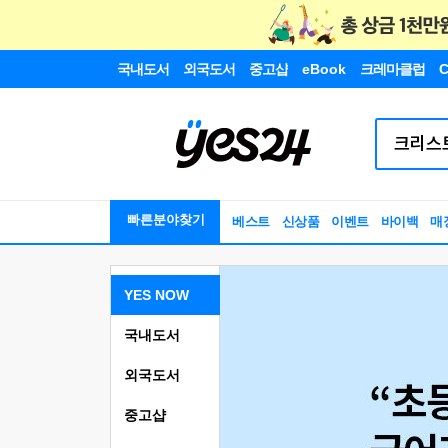
국내도서
외국도서
중고샵
eBook
크레마클럽
C
빠른분야찾기
베스트
신상품
이벤트
바이백
매
YES NOW
국내도서
외국도서
중고샵