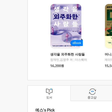
생각을 외주화한 사람들
머니
정재민,김영주 저
|
더스퀘어
16,200
원
15,5
도서
중고샵
예스's Pick