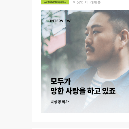
박상영 저
|
래빗홀