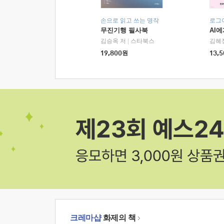
손으로 읽고 쓰는 명작
로그
무진기행 필사북
AI
김승옥 저
|
스타북스
김혜
19,800
원
13,5
크레마샵
화제의 책