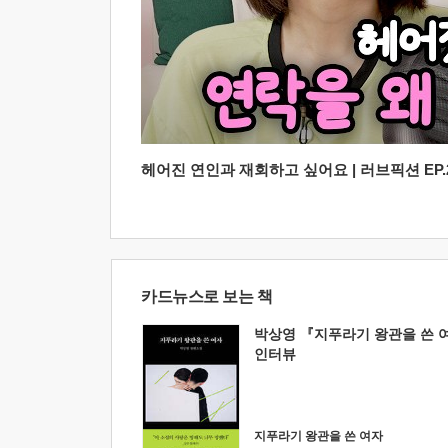
헤어진 연인과 재회하고 싶어요 | 러브픽션 EP.2
카드뉴스로 보는 책
박상영 『지푸라기 왕관을 쓴 
인터뷰
지푸라기 왕관을 쓴 여자