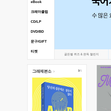
eBook
크레마클럽
CD/LP
DVD/BD
문구/GIFT
티켓
골든벨 퀴즈 & 완독 챌린지
그래제본소
3
/5