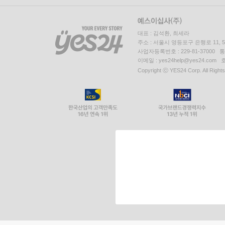
대표 : 김석환, 최세라
주소 : 서울시 영등포구 은행로 11,
사업자등록번호 : 229-81-37000 
이메일 : yes24help@yes24.c
Copyright ⓒ YES24 Corp. All Right