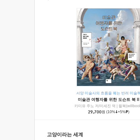
서양 미술사의 흐름을 꿰는 반려 미술
미술관 여행자를 위한 도슨트 북 II
카미유 주노 저/이세진 역
|
윌북(willboo
29,700
원
(10%
+5%
)
고양이라는 세계