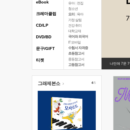
eBook
유아
|
전집
청소년
크레마클럽
요리
|
육아
가정 살림
CD/LP
건강 취미
대학교재
DVD/BD
국어와 외국어
IT 모바일
수험서 자격증
문구/GIFT
초등참고서
중등참고서
티켓
나민애 7문 
고등참고서
그래제본소
4
/5