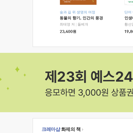
숲과 길 위 생명의 여정
단어
동물의 향기, 인간의 풍경
인생
최태영 저
|
돌베개
황선
23,400
원
19,8
크레마샵
화제의 책