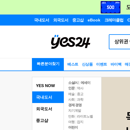
국내도서
외국도서
중고샵
eBook
크레마클럽
C
빠른분야찾기
베스트
신상품
이벤트
바이백
매
소설/시
|
에세이
YES NOW
인문
|
역사
예술
|
종교
국내도서
사회
|
과학
경제 경영
외국도서
자기계발
만화
|
라이트노벨
중고샵
여행
|
잡지
어린이