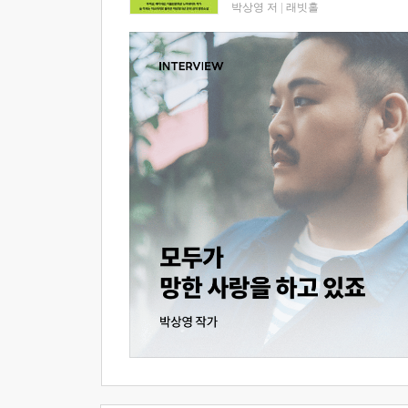
박상영 저
|
래빗홀