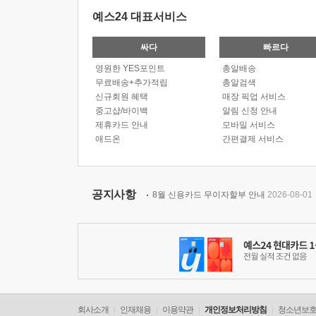
예스24 대표서비스
싸다
빠르다
영원한 YES포인트
총알배송
무료배송+추가적립
총알검색
신규회원 혜택
매장 픽업 서비스
중고샵/바이백
알림 신청 안내
제휴카드 안내
모바일 서비스
애드온
간편결제 서비스
공지사항
8월 신용카드 무이자할부 안내
2026-08-01
회사소개
인재채용
이용약관
개인정보처리방침
청소년보