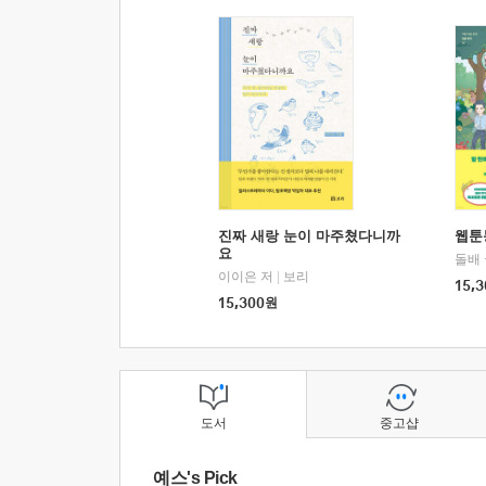
진짜 새랑 눈이 마주쳤다니까
웹툰
요
돌배
이이은 저
|
보리
15,3
15,300
원
도서
중고샵
예스's Pick