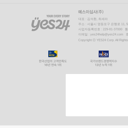
대표 : 김석환, 최세라
주소 : 서울시 영등포구 은행로 11,
사업자등록번호 : 229-81-37000 
이메일 : yes24help@yes24.c
Copyright ⓒ YES24 Corp. All Right