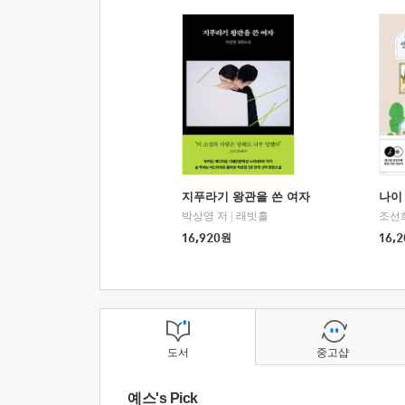
지푸라기 왕관을 쓴 여자
나이 
박상영 저
|
래빗홀
조선
16,920
원
16,2
도서
중고샵
예스's Pick