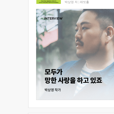
박상영 저
|
래빗홀