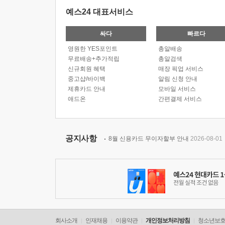
예스24 대표서비스
싸다
빠르다
영원한 YES포인트
총알배송
무료배송+추가적립
총알검색
신규회원 혜택
매장 픽업 서비스
중고샵/바이백
알림 신청 안내
제휴카드 안내
모바일 서비스
애드온
간편결제 서비스
공지사항
8월 신용카드 무이자할부 안내
2026-08-01
회사소개
인재채용
이용약관
개인정보처리방침
청소년보