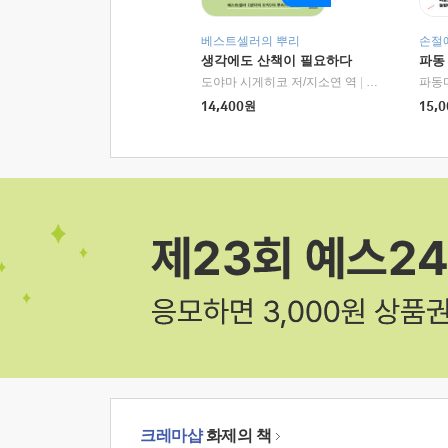
베스트셀러의 뿌리
손절
생각에도 산책이 필요하다
파동
도야마 시게히코 저/지소연 역
|
알에이치코리아(
파동
14,400
원
15,0
크레마샵
화제의 책