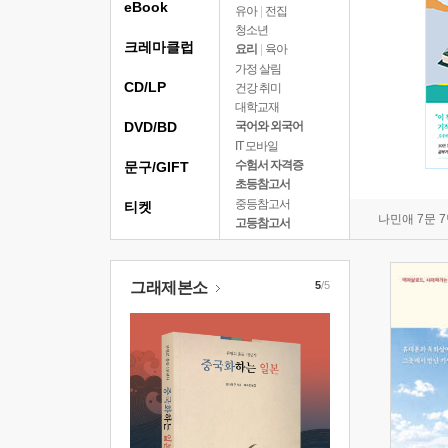
eBook
유아
|
전집
청소년
크레마클럽
요리
|
육아
가정 살림
CD/LP
건강 취미
대학교재
DVD/BD
국어와 외국어
IT 모바일
수험서 자격증
문구/GIFT
초등참고서
중등참고서
티켓
나민애 7문 
고등참고서
그래제본소
5
/5