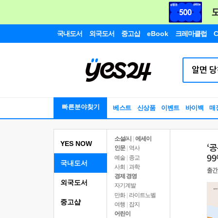
국내도서
외국도서
중고샵
eBook
크레마클럽
C
빠른분야찾기
베스트
신상품
이벤트
바이백
매
소설/시
|
에세이
YES NOW
인문
|
역사
예술
|
종교
국내도서
사회
|
과학
경제 경영
외국도서
자기계발
만화
|
라이트노벨
중고샵
여행
|
잡지
어린이