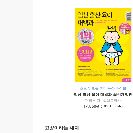
초보 부모를 위한 육아 바이블
임신 출산 육아 대백과 최신개정판
편집부 저
|
삼성출판사
17,550
원
(10%
+5%
)
고양이라는 세계