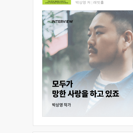
박상영 저
|
래빗홀