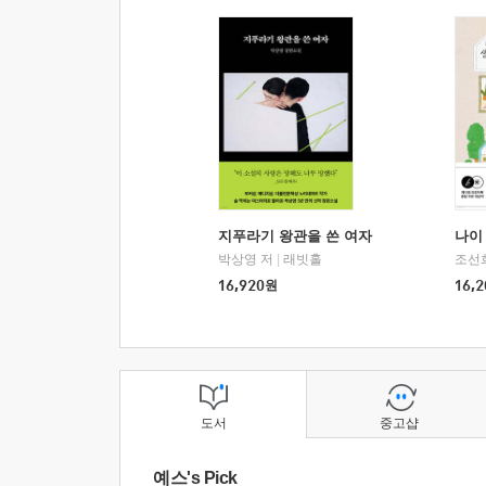
지푸라기 왕관을 쓴 여자
나이 
박상영 저
|
래빗홀
조선
16,920
원
16,2
도서
중고샵
예스's Pick