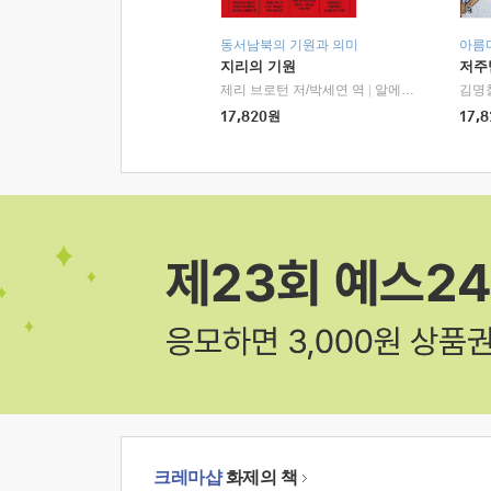
동서남북의 기원과 의미
아름
지리의 기원
저주
제리 브로턴 저/박세연 역
|
알에이치코리아(RHK)
김명
17,820
원
17,8
크레마샵
화제의 책