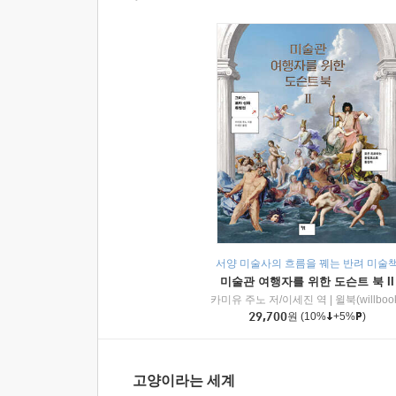
서양 미술사의 흐름을 꿰는 반려 미술
미술관 여행자를 위한 도슨트 북 II
카미유 주노 저/이세진 역
|
윌북(willboo
29,700
원
(10%
+5%
)
고양이라는 세계