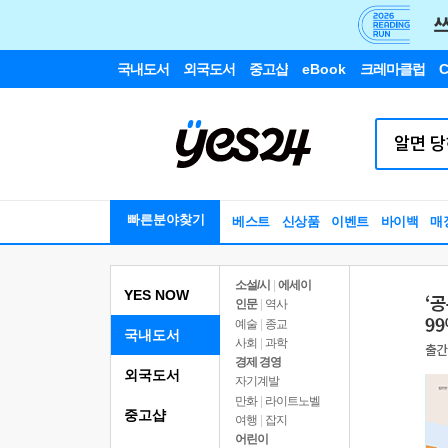
국내도서
외국도서
중고샵
eBook
크레마클럽
C
빠른분야찾기
베스트
신상품
이벤트
바이백
매
소설/시
|
에세이
YES NOW
인문
|
역사
예술
|
종교
국내도서
사회
|
과학
경제 경영
외국도서
자기계발
만화
|
라이트노벨
중고샵
여행
|
잡지
어린이