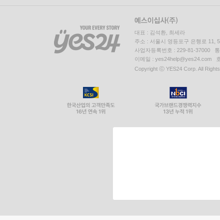
대표 : 김석환, 최세라
주소 : 서울시 영등포구 은행로 11,
사업자등록번호 : 229-81-37000 
이메일 : yes24help@yes24.c
Copyright ⓒ YES24 Corp. All Right