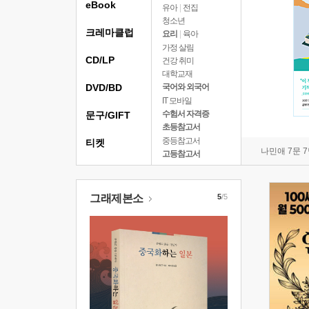
eBook
유아
|
전집
청소년
크레마클럽
요리
|
육아
가정 살림
CD/LP
건강 취미
대학교재
DVD/BD
국어와 외국어
IT 모바일
수험서 자격증
문구/GIFT
초등참고서
중등참고서
티켓
나민애 7문 
고등참고서
그래제본소
5
/5