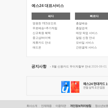
예스24 대표서비스
싸다
빠르다
영원한 YES포인트
총알배송
무료배송+추가적립
총알검색
신규회원 혜택
매장 픽업 서비스
중고샵/바이백
알림 신청 안내
제휴카드 안내
모바일 서비스
애드온
간편결제 서비스
공지사항
8월 신용카드 무이자할부 안내
2026-08-01
회사소개
인재채용
이용약관
개인정보처리방침
청소년보