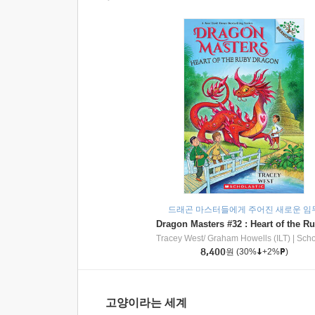
드래곤 마스터들에게 주어진 새로운 임
Tracey West/ Graham Howells (ILT)
|
Scholasti
8,400
원
(30%
+2%
)
고양이라는 세계