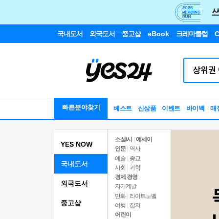
국내도서
외국도서
중고샵
eBook
크레마클럽
C
빠른분야찾기
베스트
신상품
이벤트
바이백
매
소설/시
|
에세이
YES NOW
인문
|
역사
예술
|
종교
국내도서
사회
|
과학
경제 경영
외국도서
자기계발
만화
|
라이트노벨
중고샵
여행
|
잡지
어린이