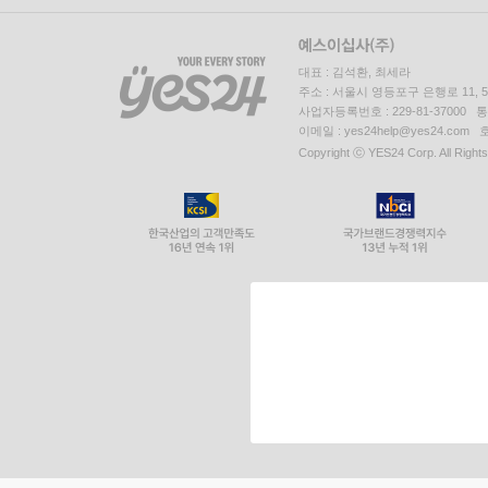
대표 : 김석환, 최세라
주소 : 서울시 영등포구 은행로 11,
사업자등록번호 : 229-81-37000 
이메일 : yes24help@yes24.c
Copyright ⓒ YES24 Corp. All Right