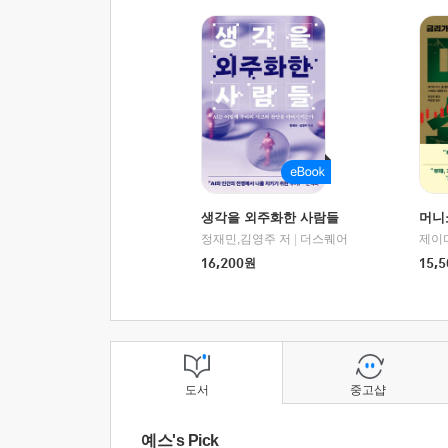
생각을 외주화한 사람들
머니
정재민,김영주 저
|
더스퀘어
16,200
원
15,5
도서
중고샵
예스's Pick