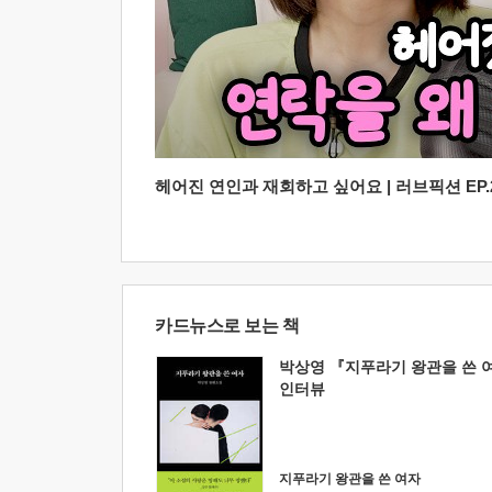
헤어진 연인과 재회하고 싶어요 | 러브픽션 EP.2
카드뉴스로 보는 책
박상영 『지푸라기 왕관을 쓴 
인터뷰
지푸라기 왕관을 쓴 여자