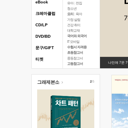
eBook
유아
|
전집
청소년
크레마클럽
요리
|
육아
가정 살림
CD/LP
건강 취미
대학교재
DVD/BD
국어와 외국어
IT 모바일
수험서 자격증
문구/GIFT
초등참고서
중등참고서
티켓
나민애 7문 
고등참고서
그래제본소
2
/5