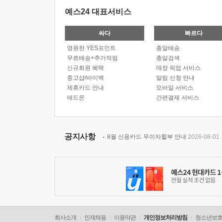
예스24 대표서비스
싸다
빠르다
영원한 YES포인트
총알배송
무료배송+추가적립
총알검색
신규회원 혜택
매장 픽업 서비스
중고샵/바이백
알림 신청 안내
제휴카드 안내
모바일 서비스
애드온
간편결제 서비스
공지사항
8월 신용카드 무이자할부 안내
2026-08-01
회사소개
인재채용
이용약관
개인정보처리방침
청소년보