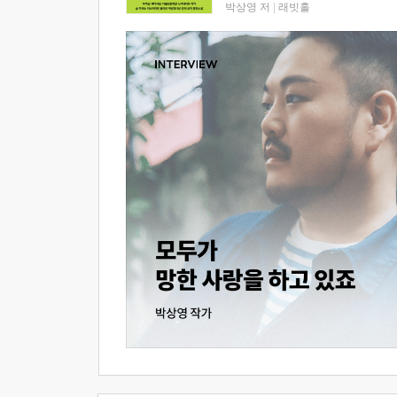
박상영 저
|
래빗홀