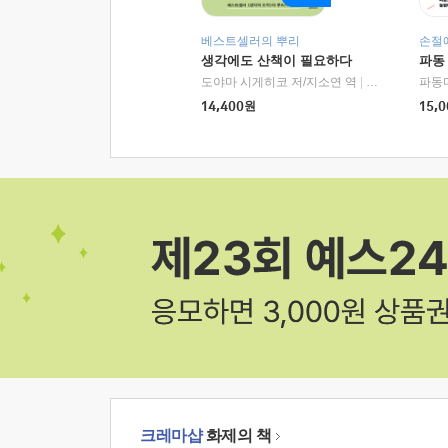
베스트셀러의 뿌리
손절
생각에도 산책이 필요하다
파동
도야마 시게히코 저/지소연 역
|
알에이치코리아(
파동
14,400
원
15,0
크레마샵
화제의 책