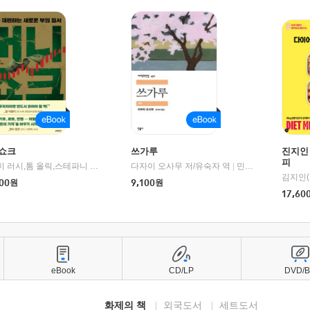
쇼크
쓰가루
진지인
피
제이미 러시,톰 올릭,스테파니 플랜더스 편저/임경은 역/박정호 감수
다자이 오사무 저/유숙자 역
|
교보문고
|
민음사
김지인(
00
원
9,100
원
17,60
eBook
CD/LP
DVD/
화제의 책
외국도서
세트도서