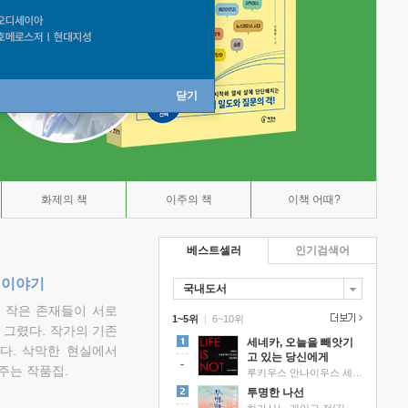
닫기
화제의 책
이주의 책
이책 어때?
베스트셀러
인기검색어
 이야기
국내도서
고 작은 존재들이 서로
1~5위
|
6~10위
그렸다. 작가의 기존
세네카, 오늘을 빼앗기
다. 삭막한 현실에서
고 있는 당신에게
주는 작품집.
루키우스 안나이우스 세네카 저/하와이 대저택 편역
투명한 나선