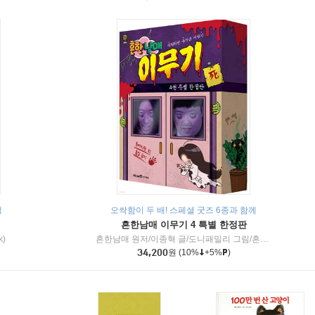
책
오싹함이 두 배! 스페셜 굿즈 6종과 함께
흔한남매 이무기 4 특별 한정판
k)
흔한남매 원저/이종혁 글/도니패밀리 그림/흔한컴퍼니 감수
34,200
원
(10%
+5%
)