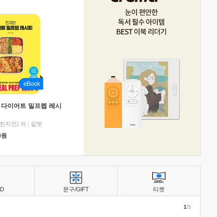
 다이어트 밀프렙 레시
진지인) 저
|
길벗
0
원
BD
문구/GIFT
티켓
1
/5