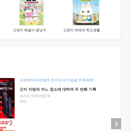
고양이 해결사 깜냥 9
고양이 제제의 학교생활 1 : 초등학생이 이렇게 힘들 줄이야
모큐멘터리&오컬트 호러의 새 지평을 연 화제작!
긴키 지방의 어느 장소에 대하여 두 번째 기록
세스지 저/전선영 역
반타