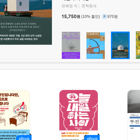
편혜영 저
문학동네
15,750
원
(10% 할인)
870원