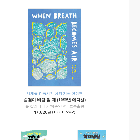
세계를 감동시킨 생의 기록 한정판
숨결이 바람 될 때 (10주년 에디션)
|
미래엔아이세움
폴 칼라니티 저/이종인 역
|
흐름출판
17,820
원
(10%
+5%
)