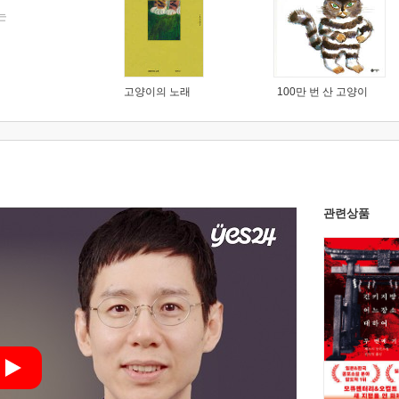
는
고양이의 노래
100만 번 산 고양이
관련상품