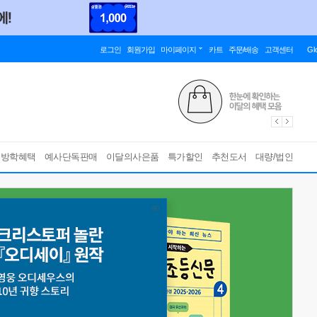
로그인
회원가입
마이페이지
카트
주문/배송
고객센터
Gl
름방학혜택
예사단독판매
이달의사은품
특가할인
추천도서
대량/법인