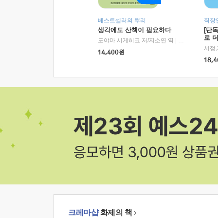
베스트셀러의 뿌리
직장
생각에도 산책이 필요하다
[단
로 
도야마 시게히코 저/지소연 역
|
알에이치코리아(
14,400
원
18,4
크레마샵
화제의 책