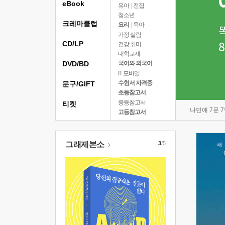
eBook
유아
|
전집
청소년
크레마클럽
요리
|
육아
가정 살림
CD/LP
건강 취미
대학교재
DVD/BD
국어와 외국어
IT 모바일
수험서 자격증
문구/GIFT
초등참고서
중등참고서
티켓
나민애 7문 
고등참고서
그래제본소
3
/5