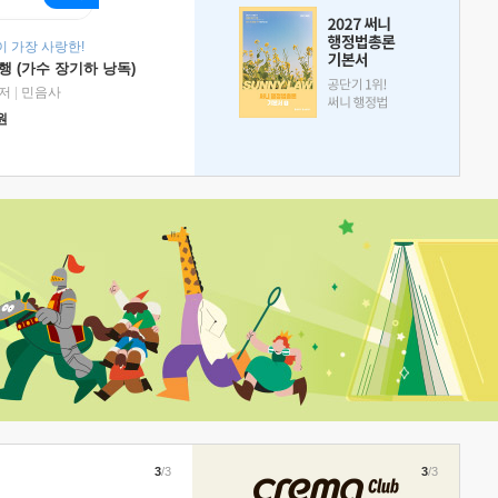
 가장 사랑한!
 (가수 장기하 낭독)
저
|
민음사
원
3
/3
3
/3