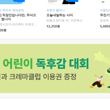
인 투자자 계좌공개
유퀴즈 할머니
이동진이
독] 직장인입니다만, 주식으
오늘내일하는 사이
무진기행
더 법니다
RHK)
임봉근,임다운 저
|
안온북스
김승옥 
서정,제시모어,쓰리쿼터 저/권오태,시그널리포트 편
|
경이로움
12,250
원
5,000
00
원