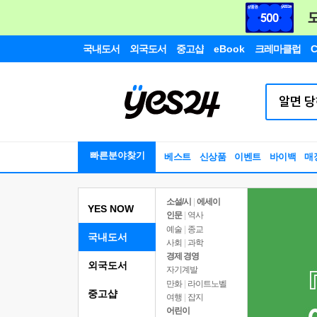
국내도서
외국도서
중고샵
eBook
크레마클럽
C
빠른분야찾기
베스트
신상품
이벤트
바이백
매
소설/시
|
에세이
YES NOW
인문
|
역사
예술
|
종교
국내도서
사회
|
과학
경제 경영
외국도서
자기계발
만화
|
라이트노벨
중고샵
여행
|
잡지
어린이