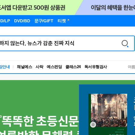
D/LP
DVD/BD
문구
/GIFT
티켓
독서유형검사
장안내
채널예스
사락
예스펀딩
클래스24
여
RBTI Lab
독서유형검사