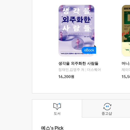
생각을 외주화한 사람들
머니
정재민,김영주 저
|
더스퀘어
16,200
원
15,5
도서
중고샵
예스's Pick