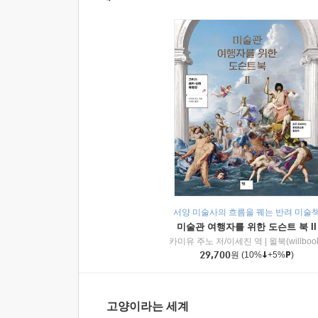
서양 미술사의 흐름을 꿰는 반려 미술
미술관 여행자를 위한 도슨트 북 II
카미유 주노 저/이세진 역
|
윌북(willboo
29,700
원
(10%
+5%
)
고양이라는 세계