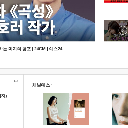
 미지의 공포 | 24CM | 예스24
1
/3
채널예스
여자』