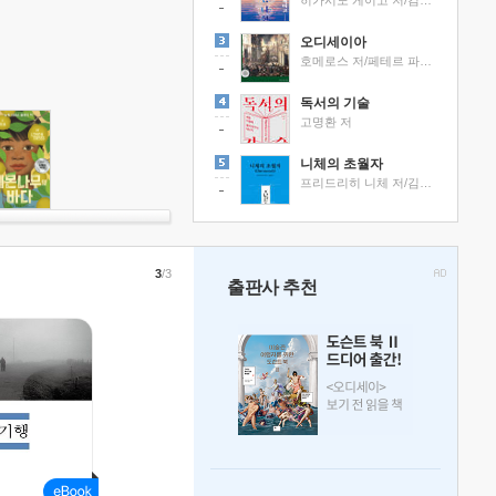
히가시노 게이고 저/김선영 역
오디세이아
호메로스 저/페테르 파울 루벤스 그림/박문재 역
독서의 기술
고명환 저
니체의 초월자
프리드리히 니체 저/김철 편역
3
/3
출판사 추천