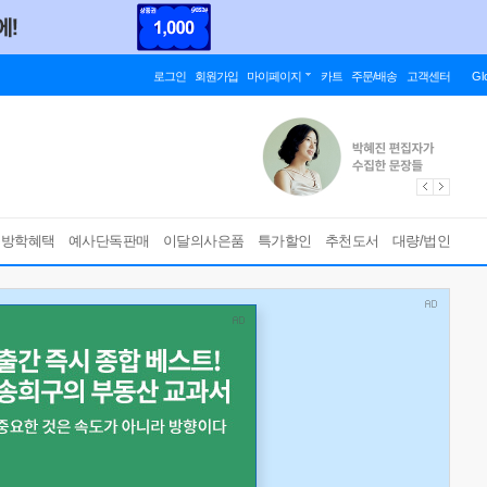
로그인
회원가입
마이페이지
카트
주문/배송
고객센터
Gl
름방학혜택
예사단독판매
이달의사은품
특가할인
추천도서
대량/법인