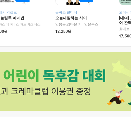
에서 익절로
유퀴즈 할머니
오디세이
 눌림목 매매법
오늘내일하는 사이
[대여]
어 완역
마스터 저
|
스마트비즈니스
임봉근,임다운 저
|
안온북스
00
원
12,250
원
17,50