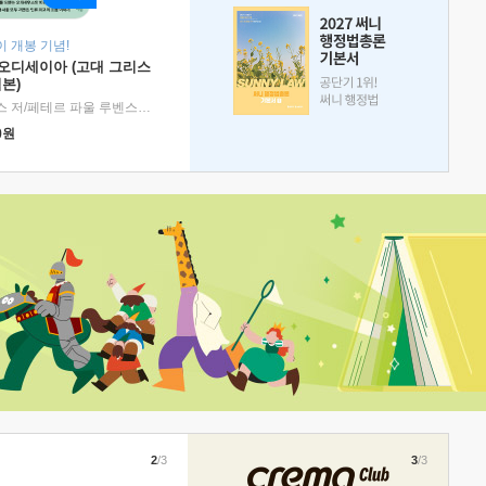
 개봉 기념!
 오디세이아 (고대 그리스
본)
호메로스 저/페테르 파울 루벤스 그림/박문재 역
|
현대지성
0
원
2
/3
3
/3