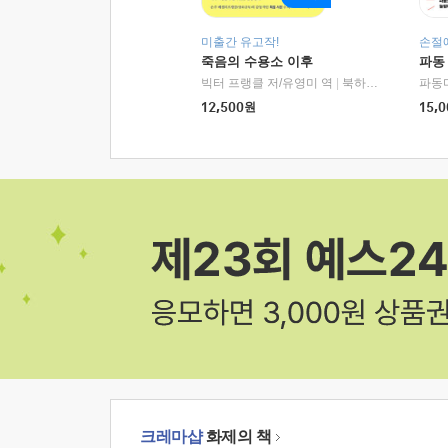
미출간 유고작!
손절
죽음의 수용소 이후
파동
빅터 프랭클 저/유영미 역
|
북하우스
파동
12,500
원
15,0
크레마샵
화제의 책