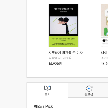
지푸라기 왕관을 쓴 여자
나이 
박상영 저
|
래빗홀
조선
16,920
원
16,2
도서
중고샵
예스's Pick