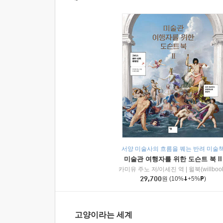
서양 미술사의 흐름을 꿰는 반려 미술
미술관 여행자를 위한 도슨트 북 II
카미유 주노 저/이세진 역
|
윌북(willboo
29,700
원
(10%
+5%
)
고양이라는 세계