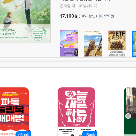
윤지영 저
터닝페이지
17,100
원
(10% 할인)
950원