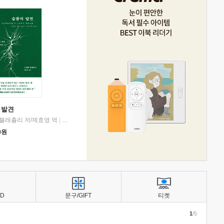
 발견
블래츨리 저/제효영 역
|
디플롯
0
원
BD
문구/GIFT
티켓
1
/5