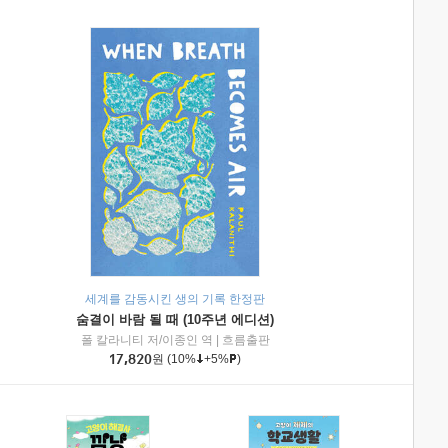
세계를 감동시킨 생의 기록 한정판
숨결이 바람 될 때 (10주년 에디션)
|
미래엔아이세움
폴 칼라니티 저/이종인 역
|
흐름출판
17,820
원
(10%
+5%
)