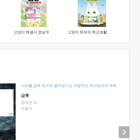
고양이 해결사 깜냥 9
고양이 제제의 학교생활 1 : 초등학생이 이렇게 힘들 줄이야
서로를 급류 속으로 끌어당기는 파멸적인 첫사랑과의 재회
급류
정대건 저
민음사