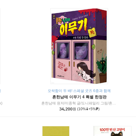
책
오싹함이 두 배! 스페셜 굿즈 6종과 함께
흔한남매 이무기 4 특별 한정판
k)
흔한남매 원저/이종혁 글/도니패밀리 그림/흔한컴퍼니 감수
34,200
원
(10%
+5%
)