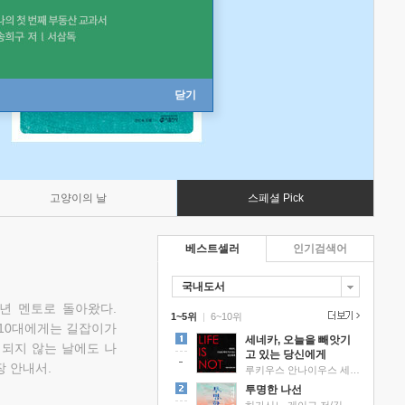
닫기
고양이의 날
스페셜 Pick
베스트셀러
인기검색어
국내도서
소년 멘토로 돌아왔다.
1~5위
|
6~10위
 10대에게는 길잡이가
세네카, 오늘을 빼앗기
 되지 않는 날에도 나
고 있는 당신에게
 안내서.
루키우스 안나이우스 세네카 저/하와이 대저택 편역
투명한 나선