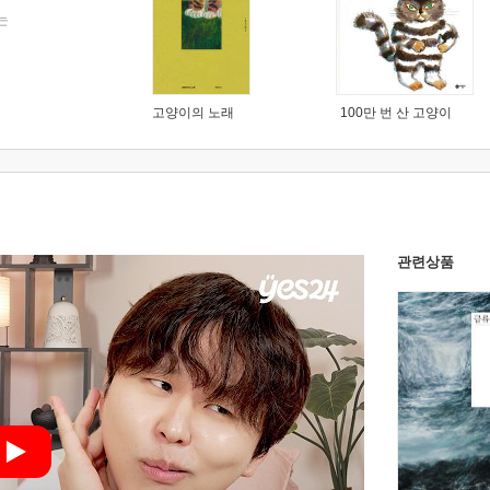
는
고양이의 노래
100만 번 산 고양이
관련상품