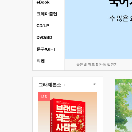
eBook
크레마클럽
CD/LP
DVD/BD
문구/GIFT
티켓
골든벨 퀴즈 & 완독 챌린지
그래제본소
3
/5
D-0