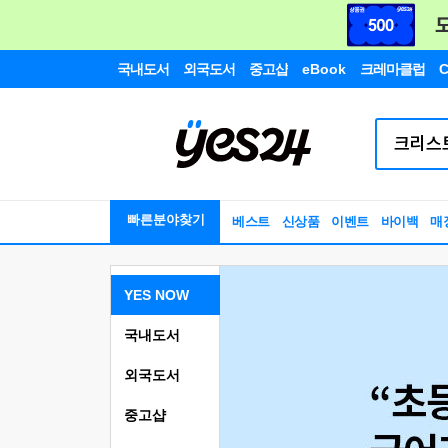
국내도서
외국도서
중고샵
eBook
크레마클럽
C
빠른분야찾기
베스트
신상품
이벤트
바이백
매
YES NOW
국내도서
외국도서
중고샵