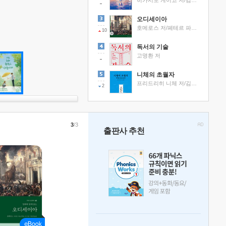
히가시노 게이고 저/김선영 역
오디세이아
호메로스 저/페테르 파울 루벤스 그림/박문재 역
10
독서의 기술
고명환 저
니체의 초월자
프리드리히 니체 저/김철 편역
2
3
/3
출판사 추천