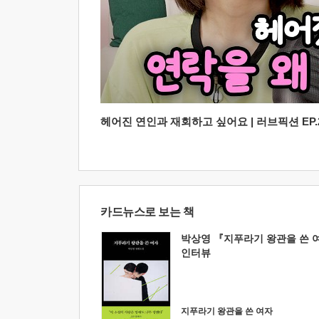
헤어진 연인과 재회하고 싶어요 | 러브픽션 EP.2
카드뉴스로 보는 책
박상영 『지푸라기 왕관을 쓴 
인터뷰
지푸라기 왕관을 쓴 여자