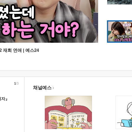
 재회 연애 | 예스24
1
/3
채널예스
여자』