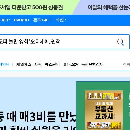
D/LP
DVD/BD
문구
/GIFT
티켓
독서유형검사
장안내
채널예스
사락
예스펀딩
클래스24
여
RBTI Lab
독서유형검사