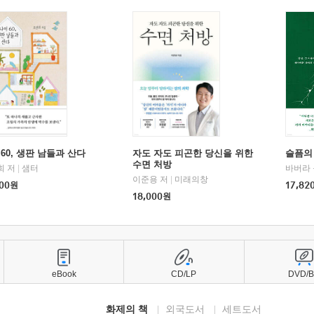
60, 생판 남들과 산다
자도 자도 피곤한 당신을 위한
슬픔의
수면 처방
희 저
|
샘터
바버라 
이준용 저
|
미래의창
00
원
17,82
18,000
원
eBook
CD/LP
DVD/
화제의 책
외국도서
세트도서