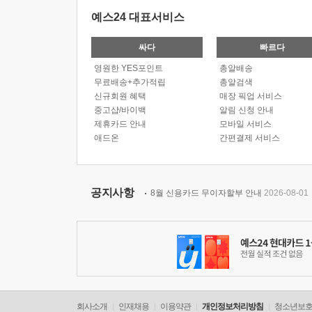
예스24 대표서비스
싸다
빠르다
영원한 YES포인트
총알배송
무료배송+추가적립
총알검색
신규회원 혜택
매장 픽업 서비스
중고샵/바이백
알림 신청 안내
제휴카드 안내
모바일 서비스
애드온
간편결제 서비스
공지사항
8월 신용카드 무이자할부 안내
2026-08-01
회사소개
인재채용
이용약관
개인정보처리방침
청소년보