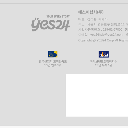
대표 : 김석환, 최세라
주소 : 서울시 영등포구 은행로 11,
사업자등록번호 : 229-81-37000 
이메일 : yes24help@yes24.c
Copyright ⓒ YES24 Corp. All Right