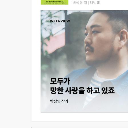
박상영 저
|
래빗홀