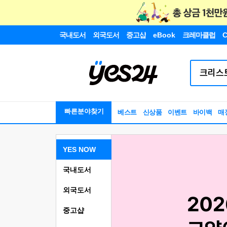
국내도서
외국도서
중고샵
eBook
크레마클럽
C
빠른분야찾기
베스트
신상품
이벤트
바이백
매
YES NOW
국내도서
외국도서
중고샵