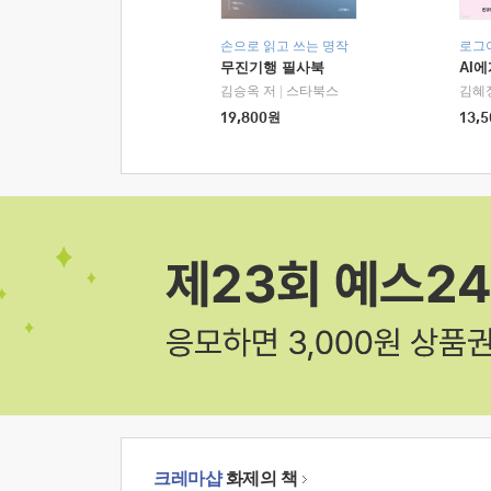
손으로 읽고 쓰는 명작
로그
무진기행 필사북
AI
김승옥 저
|
스타북스
김혜
19,800
원
13,5
크레마샵
화제의 책