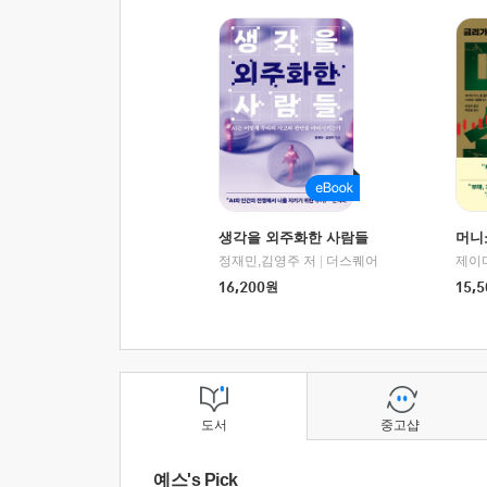
생각을 외주화한 사람들
머니
정재민,김영주 저
|
더스퀘어
16,200
원
15,5
도서
중고샵
예스's Pick