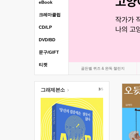
eBook
크레마클럽
CD/LP
DVD/BD
문구/GIFT
티켓
골든벨 퀴즈 & 완독 챌린지
그래제본소
3
/5