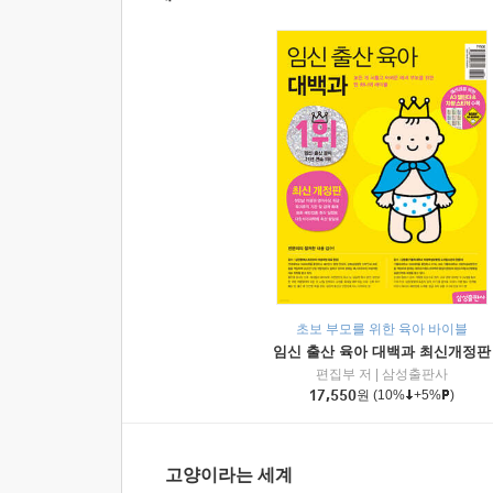
초보 부모를 위한 육아 바이블
임신 출산 육아 대백과 최신개정판
편집부 저
|
삼성출판사
17,550
원
(10%
+5%
)
고양이라는 세계