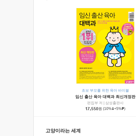
초보 부모를 위한 육아 바이블
임신 출산 육아 대백과 최신개정판
편집부 저
|
삼성출판사
17,550
원
(10%
+5%
)
고양이라는 세계