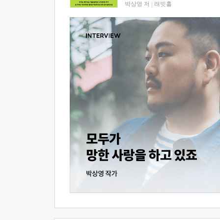
박상영 저
|
래빗홀