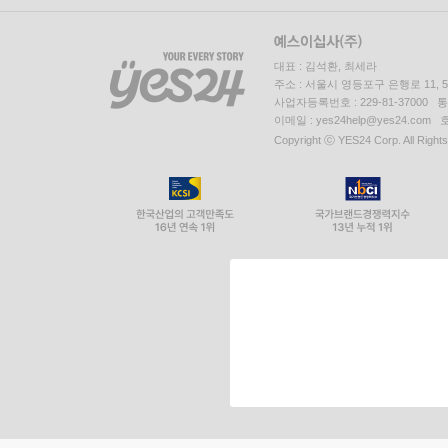
대표 : 김석환, 최세라
주소 : 서울시 영등포구 은행로 11,
사업자등록번호 : 229-81-37000 
이메일 : yes24help@yes24.c
Copyright ⓒ YES24 Corp. All Right