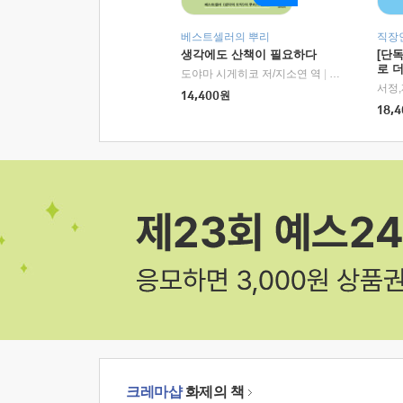
베스트셀러의 뿌리
직장
생각에도 산책이 필요하다
[단
로 
도야마 시게히코 저/지소연 역
|
알에이치코리아(
14,400
원
18,4
크레마샵
화제의 책