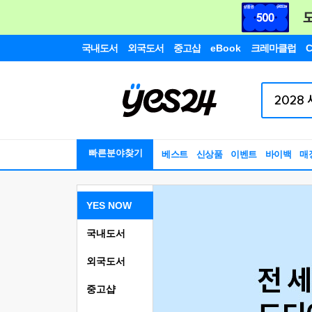
국내도서
외국도서
중고샵
eBook
크레마클럽
C
빠른분야찾기
베스트
신상품
이벤트
바이백
매
YES NOW
국내도서
외국도서
중고샵