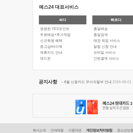
예스24 대표서비스
싸다
빠르다
영원한 YES포인트
총알배송
무료배송+추가적립
총알검색
신규회원 혜택
매장 픽업 서비스
중고샵/바이백
알림 신청 안내
제휴카드 안내
모바일 서비스
애드온
간편결제 서비스
공지사항
8월 신용카드 무이자할부 안내
2026-08-01
회사소개
인재채용
이용약관
개인정보처리방침
청소년보