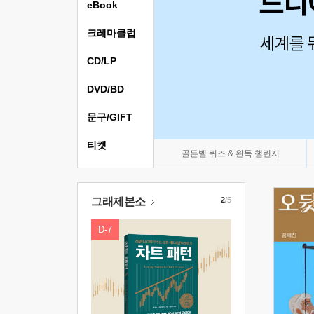
eBook
크레마클럽
CD/LP
DVD/BD
문구/GIFT
티켓
골든벨 퀴즈 & 완독 챌린지
그래제본소
2
/5
D-7