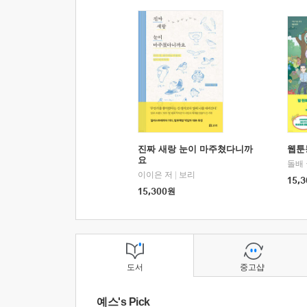
진짜 새랑 눈이 마주쳤다니까
웹툰
요
돌배
이이은 저
|
보리
15,3
15,300
원
도서
중고샵
예스's Pick