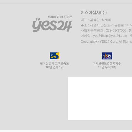
대표 : 김석환, 최세라
주소 : 서울시 영등포구 은행로 11,
사업자등록번호 : 229-81-37000 
이메일 : yes24help@yes24.c
Copyright ⓒ YES24 Corp. All Right