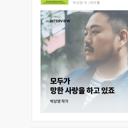
박상영 저
|
래빗홀