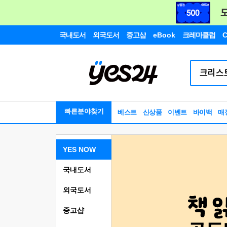
국내도서
외국도서
중고샵
eBook
크레마클럽
C
빠른분야찾기
베스트
신상품
이벤트
바이백
매
YES NOW
국내도서
외국도서
중고샵