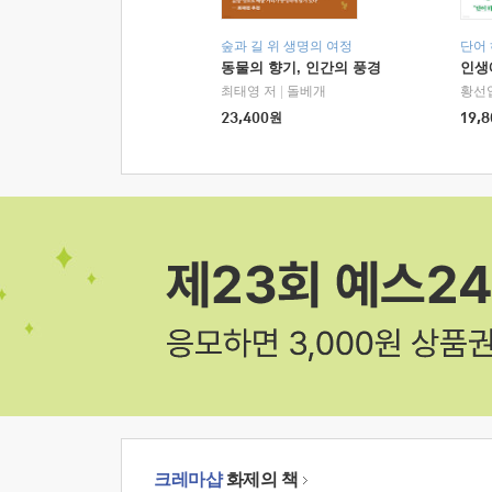
숲과 길 위 생명의 여정
단어
동물의 향기, 인간의 풍경
인생
최태영 저
|
돌베개
황선
23,400
원
19,8
크레마샵
화제의 책