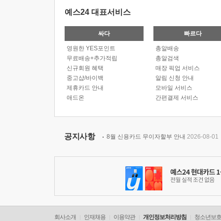
예스24 대표서비스
싸다
빠르다
영원한 YES포인트
총알배송
무료배송+추가적립
총알검색
신규회원 혜택
매장 픽업 서비스
중고샵/바이백
알림 신청 안내
제휴카드 안내
모바일 서비스
애드온
간편결제 서비스
공지사항
8월 신용카드 무이자할부 안내
2026-08-01
회사소개
인재채용
이용약관
개인정보처리방침
청소년보