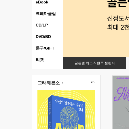
eBook
크레마클럽
CD/LP
DVD/BD
문구/GIFT
티켓
골든벨 퀴즈 & 완독 챌린지
그래제본소
2
/5