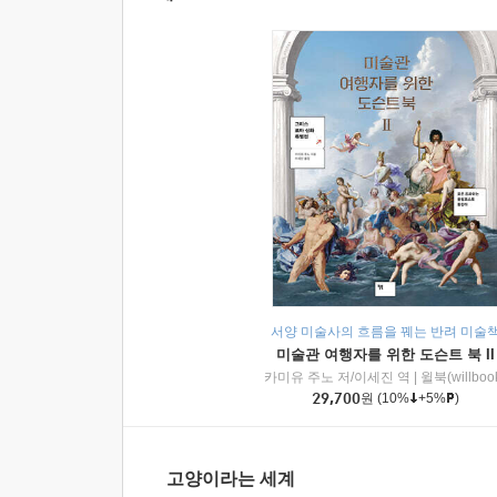
서양 미술사의 흐름을 꿰는 반려 미술
미술관 여행자를 위한 도슨트 북 II
카미유 주노 저/이세진 역
|
윌북(willboo
29,700
원
(10%
+5%
)
고양이라는 세계