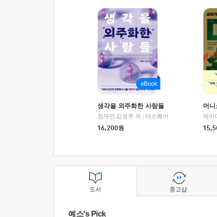
생각을 외주화한 사람들
머니
정재민,김영주 저
|
더스퀘어
16,200
원
15,5
도서
중고샵
예스's Pick