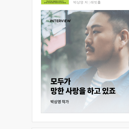
박상영 저
|
래빗홀