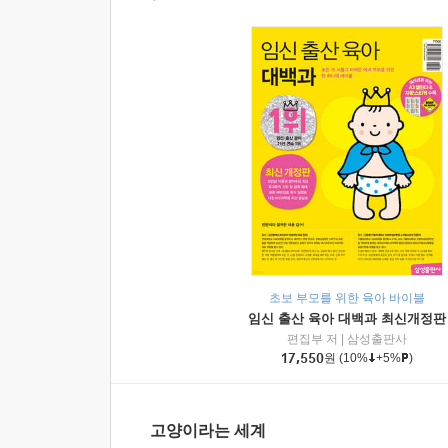
초보 부모를 위한 육아 바이블
임신 출산 육아 대백과 최신개정판
편집부 저
|
삼성출판사
17,550
원
(10%
+5%
)
고양이라는 세계