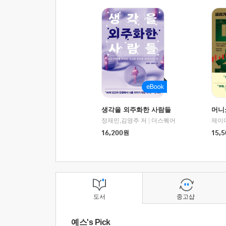
생각을 외주화한 사람들
머니
정재민,김영주 저
|
더스퀘어
16,200
원
15,5
도서
중고샵
예스's Pick