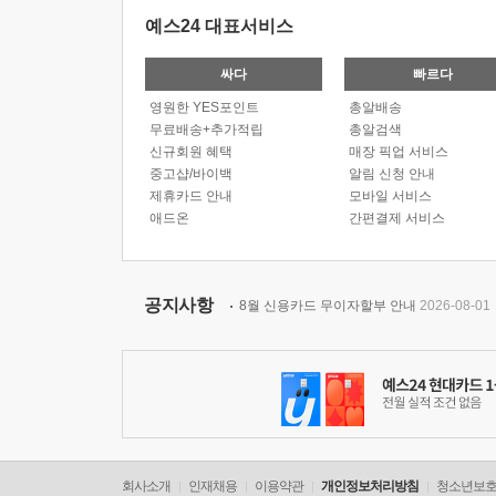
예스24 대표서비스
싸다
빠르다
영원한 YES포인트
총알배송
무료배송+추가적립
총알검색
신규회원 혜택
매장 픽업 서비스
중고샵/바이백
알림 신청 안내
제휴카드 안내
모바일 서비스
애드온
간편결제 서비스
공지사항
8월 신용카드 무이자할부 안내
2026-08-01
회사소개
인재채용
이용약관
개인정보처리방침
청소년보