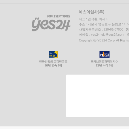
대표 : 김석환, 최세라
주소 : 서울시 영등포구 은행로 11,
사업자등록번호 : 229-81-37000 
이메일 : yes24help@yes24.c
Copyright ⓒ YES24 Corp. All Right