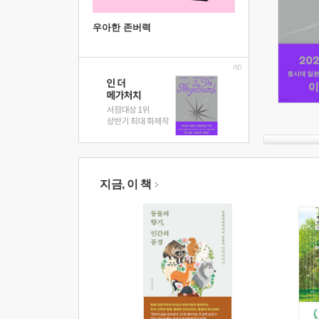
우아한 존버력
지금, 이 책