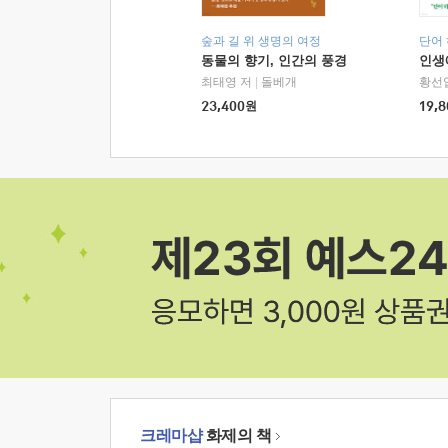
숲과 길 위 생명의 여정
단어
동물의 향기, 인간의 풍경
인생
최태영 저
|
돌베개
황선
23,400
원
19,8
크레마샵
화제의 책