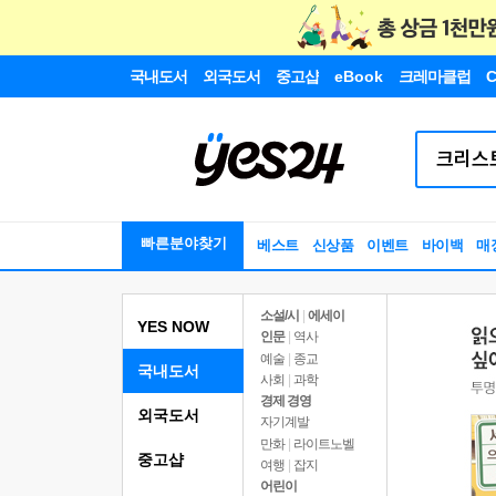
국내도서
외국도서
중고샵
eBook
크레마클럽
C
빠른분야찾기
베스트
신상품
이벤트
바이백
매
소설/시
|
에세이
YES NOW
인문
|
역사
예술
|
종교
국내도서
사회
|
과학
경제 경영
외국도서
자기계발
만화
|
라이트노벨
중고샵
여행
|
잡지
어린이