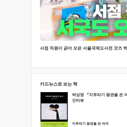
서점 직원이 긁어 모은 서울국제도서전 굿즈 하울
카드뉴스로 보는 책
박상영 『지푸라기 왕관을 쓴 
인터뷰
지푸라기 왕관을 쓴 여자