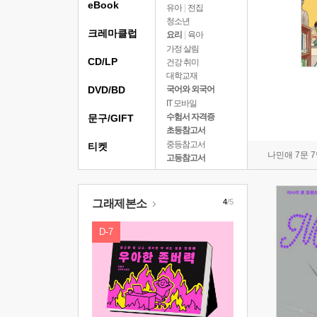
eBook
유아
|
전집
청소년
크레마클럽
요리
|
육아
가정 살림
CD/LP
건강 취미
대학교재
DVD/BD
국어와 외국어
IT 모바일
수험서 자격증
문구/GIFT
초등참고서
중등참고서
티켓
나민애 7문 
고등참고서
그래제본소
4
/5
D-7