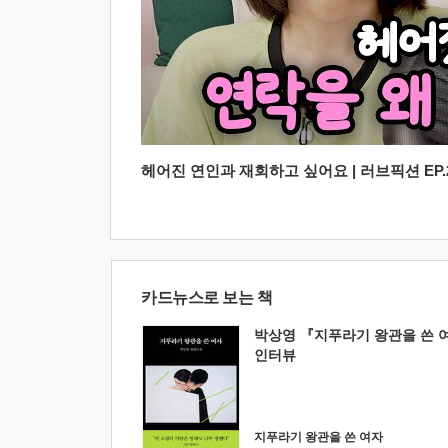
헤어진 연인과 재회하고 싶어요 | 러브픽션 EP.2
카드뉴스로 보는 책
박상영 『지푸라기 왕관을 쓴 
인터뷰
지푸라기 왕관을 쓴 여자