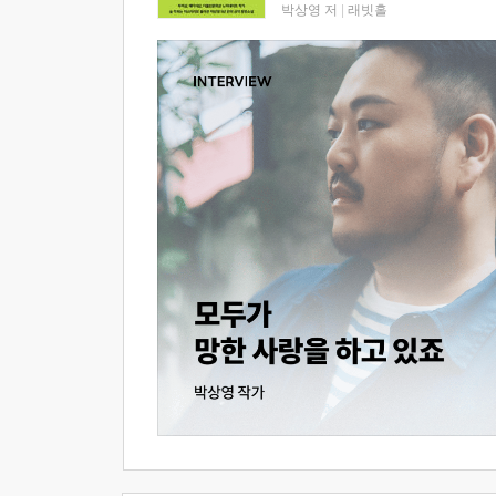
박상영 저
|
래빗홀