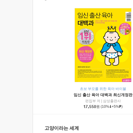
초보 부모를 위한 육아 바이블
임신 출산 육아 대백과 최신개정판
편집부 저
|
삼성출판사
17,550
원
(10%
+5%
)
고양이라는 세계