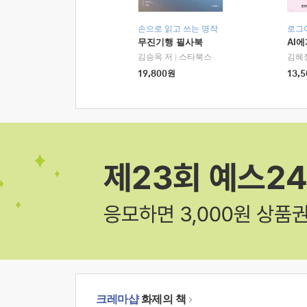
손으로 읽고 쓰는 명작
로그
무진기행 필사북
AI
김승옥 저
|
스타북스
김혜
19,800
원
13,5
크레마샵
화제의 책