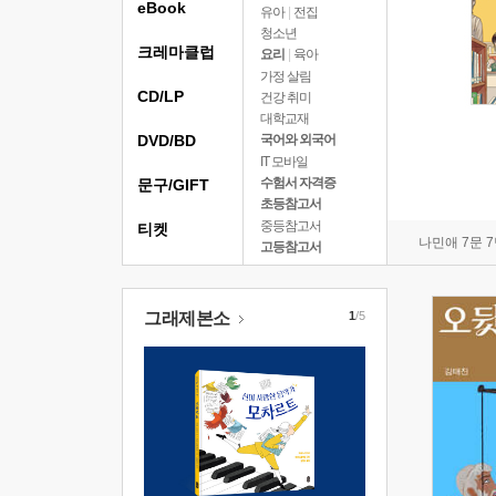
eBook
유아
|
전집
청소년
크레마클럽
요리
|
육아
가정 살림
CD/LP
건강 취미
대학교재
DVD/BD
국어와 외국어
IT 모바일
수험서 자격증
문구/GIFT
초등참고서
중등참고서
티켓
나민애 7문 
고등참고서
그래제본소
1
/5