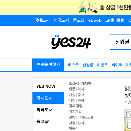
국내도서
외국도서
중고샵
eBook
크레마클럽
C
빠른분야찾기
베스트
신상품
이벤트
바이백
매
소설/시
|
에세이
YES NOW
인문
|
역사
예술
|
종교
국내도서
사회
|
과학
경제 경영
외국도서
자기계발
만화
|
라이트노벨
중고샵
여행
|
잡지
어린이