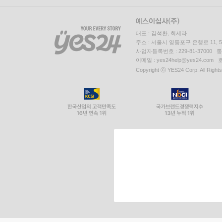
대표 : 김석환, 최세라
주소 : 서울시 영등포구 은행로 11,
사업자등록번호 : 229-81-37000 
이메일 : yes24help@yes24.c
Copyright ⓒ YES24 Corp. All Right