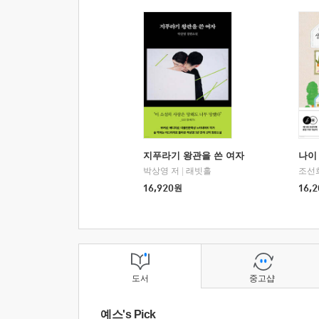
지푸라기 왕관을 쓴 여자
나이 
박상영 저
|
래빗홀
조선
16,920
원
16,2
도서
중고샵
예스's Pick