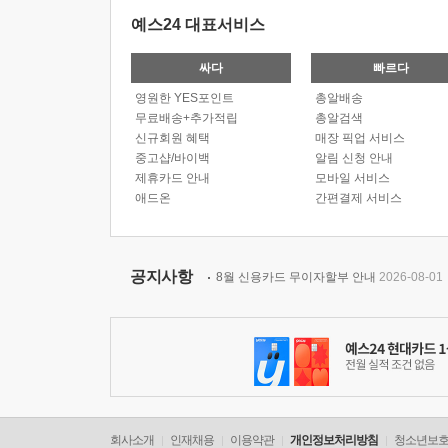
예스24 대표서비스
싸다
빠르다
영원한 YES포인트
총알배송
무료배송+추가적립
총알검색
신규회원 혜택
매장 픽업 서비스
중고샵/바이백
알림 신청 안내
제휴카드 안내
모바일 서비스
애드온
간편결제 서비스
공지사항
8월 신용카드 무이자할부 안내
2026-08-01
회사소개
인재채용
이용약관
개인정보처리방침
청소년보