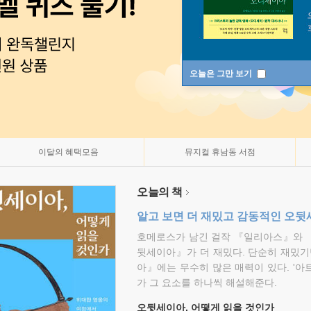
오늘은 그만 보기
이달의 혜택모음
뮤지컬 휴남동 서점
오늘의 책
알고 보면 더 재밌고 감동적인 오
호메로스가 남긴 걸작 『일리아스』와 
뒷세이아』가 더 재밌다. 단순히 재밌기
아』에는 무수히 많은 매력이 있다. '아
가 그 요소를 하나씩 해설해준다.
오뒷세이아, 어떻게 읽을 것인가