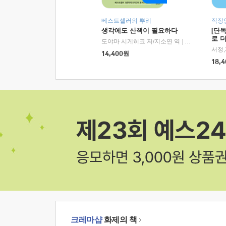
베스트셀러의 뿌리
직장
생각에도 산책이 필요하다
[단
로 
도야마 시게히코 저/지소연 역
|
알에이치코리아(
14,400
원
18,4
크레마샵
화제의 책