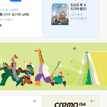
 가장 사랑한!
 (가수 장기하 낭독)
저
|
민음사
원
3
/3
3
/3