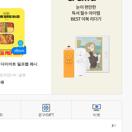
 다이어트 밀프렙 레시
진지인) 저
|
길벗
0
원
BD
문구/GIFT
티켓
2
/5