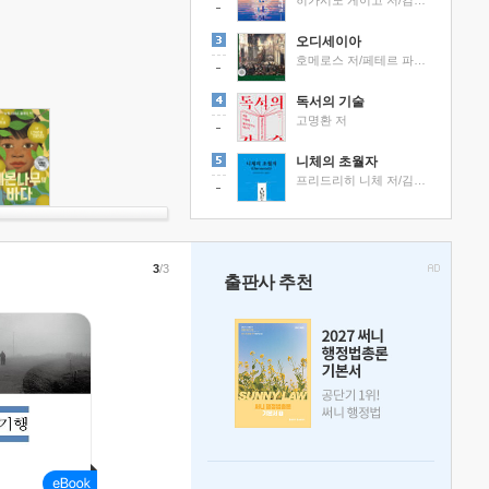
히가시노 게이고 저/김선영 역
오디세이아
호메로스 저/페테르 파울 루벤스 그림/박문재 역
독서의 기술
고명환 저
니체의 초월자
프리드리히 니체 저/김철 편역
3
/3
출판사 추천