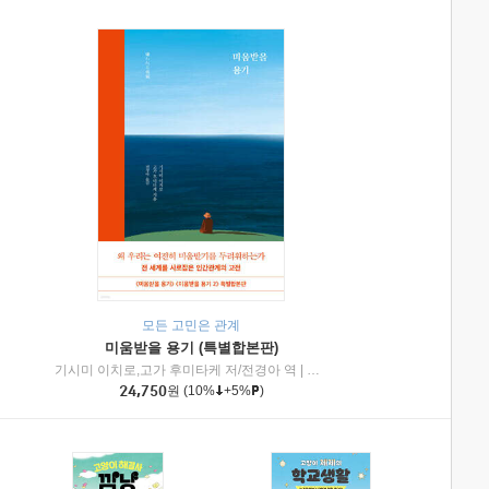
모든 고민은 관계
미움받을 용기 (특별합본판)
기시미 이치로,고가 후미타케 저/전경아 역
|
제이브리즈북스
|
인플루엔셜
24,750
원
(10%
+5%
)