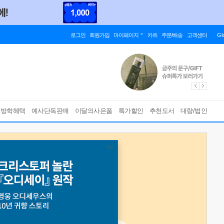
로그인
회원가입
마이페이지
카트
주문/배송
고객센터
Gl
름방학혜택
예사단독판매
이달의사은품
특가할인
추천도서
대량/법인