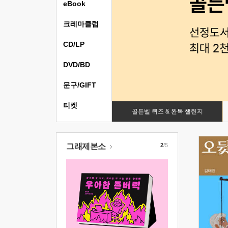
eBook
크레마클럽
CD/LP
DVD/BD
문구/GIFT
티켓
골든벨 퀴즈 & 완독 챌린지
그래제본소
2
/5