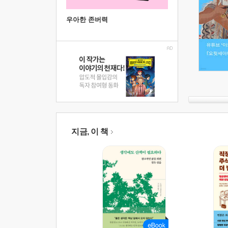
우아한 존버력
지금, 이 책