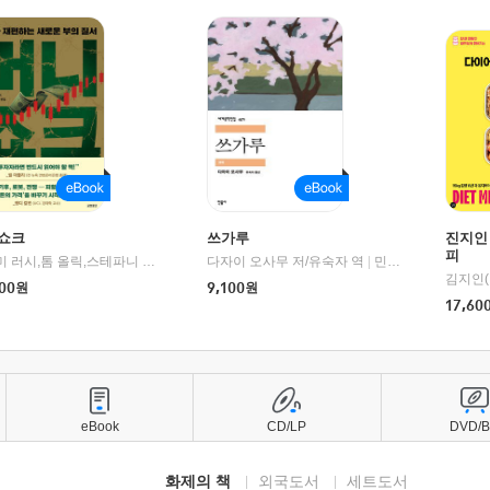
쇼크
쓰가루
진지인
피
제이미 러시,톰 올릭,스테파니 플랜더스 편저/임경은 역/박정호 감수
다자이 오사무 저/유숙자 역
|
교보문고
|
민음사
김지인(
00
원
9,100
원
17,60
eBook
CD/LP
DVD/
화제의 책
외국도서
세트도서