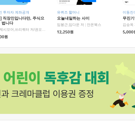
인 투자자 계좌공개
유퀴즈 할머니
이동진이
독] 직장인입니다만, 주식으
오늘내일하는 사이
무진기행
더 법니다
RHK)
임봉근,임다운 저
|
안온북스
김승옥 
서정,제시모어,쓰리쿼터 저/권오태,시그널리포트 편
|
경이로움
12,250
원
5,000
00
원