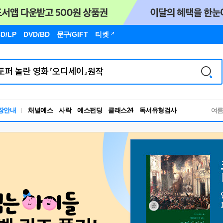
D/LP
DVD/BD
문구
/GIFT
티켓
독서유형검사
장안내
채널예스
사락
예스펀딩
클래스24
RBTI Lab
여
독서유형검사