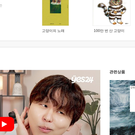
는
고양이의 노래
100만 번 산 고양이
관련상품