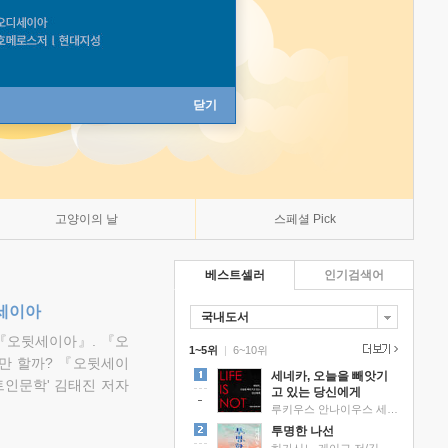
닫기
고양이의 날
스페셜 Pick
베스트셀러
인기검색어
뒷세이아
국내도서
『오뒷세이아』. 『오
1~5위
|
6~10위
만 할까? 『오뒷세이
세네카, 오늘을 빼앗기
트인문학' 김태진 저자
고 있는 당신에게
루키우스 안나이우스 세네카 저/하와이 대저택 편역
투명한 나선