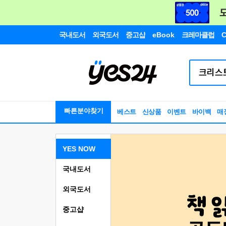
국내도서
외국도서
중고샵
eBook
크레마클럽
C
빠른분야찾기
베스트
신상품
이벤트
바이백
매
YES NOW
국내도서
외국도서
중고샵