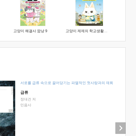
고양이 해결사 깜냥 9
고양이 제제의 학교생활 1 : 초등학생이 이렇게 힘들 줄이야
서로를 급류 속으로 끌어당기는 파멸적인 첫사랑과의 재회
급류
정대건 저
민음사