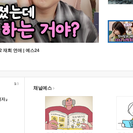
 재회 연애 | 예스24
1
/3
채널예스
여자』