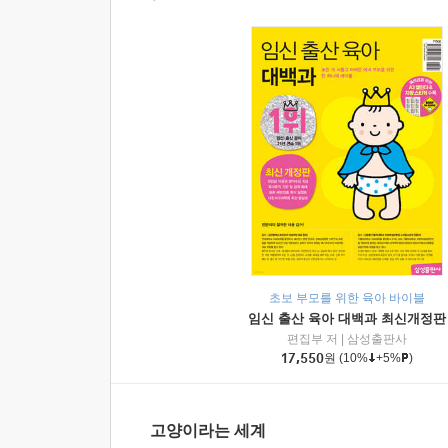
초보 부모를 위한 육아 바이블
임신 출산 육아 대백과 최신개정판
편집부 저
|
삼성출판사
17,550
원
(10%
+5%
)
고양이라는 세계