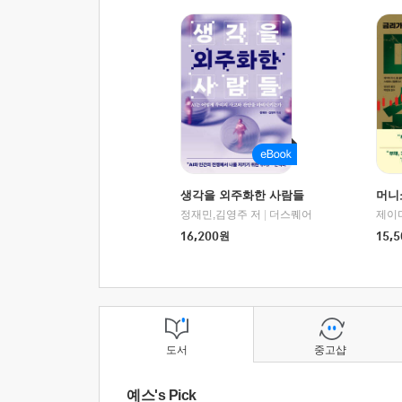
생각을 외주화한 사람들
머니
정재민,김영주 저
|
더스퀘어
16,200
원
15,5
도서
중고샵
예스's Pick