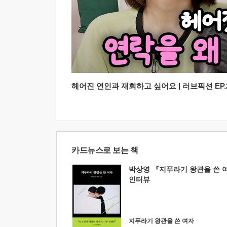
헤어진 연인과 재회하고 싶어요 | 러브픽션 EP.2
카드뉴스로 보는 책
박상영 『지푸라기 왕관을 쓴 
인터뷰
지푸라기 왕관을 쓴 여자