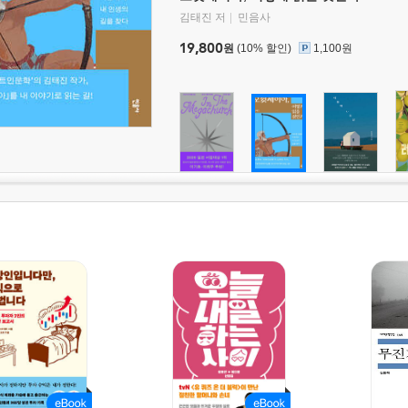
김태진 저
민음사
19,800
원
(10% 할인)
1,100원