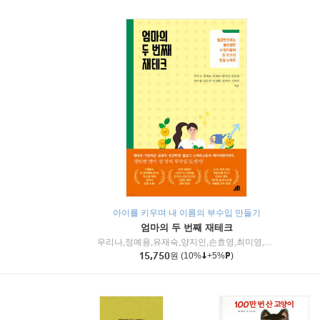
아이를 키우며 내 이름의 부수입 만들기
엄마의 두 번째 재테크
우리나,정예용,유재숙,양지인,손효영,최미영,조민주,이진현,차미숙,서미숙 저
15,750
원
(10%
+5%
)