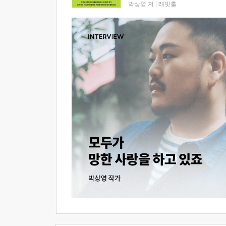
박상영 저
|
래빗홀