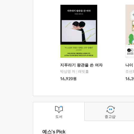
지푸라기 왕관을 쓴 여자
나이 
박상영 저
|
래빗홀
조선
16,920
원
16,2
도서
중고샵
예스's Pick