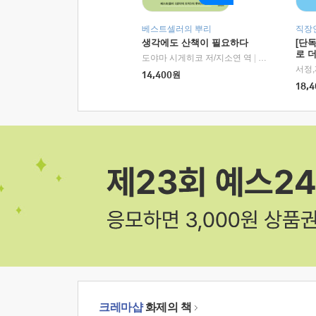
베스트셀러의 뿌리
직장
생각에도 산책이 필요하다
[단
로 
도야마 시게히코 저/지소연 역
|
알에이치코리아(
14,400
원
18,4
크레마샵
화제의 책