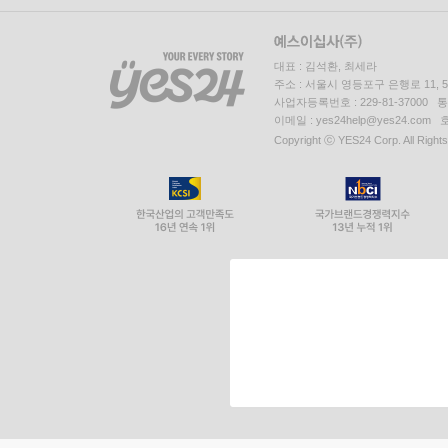
대표 : 김석환, 최세라
주소 : 서울시 영등포구 은행로 11,
사업자등록번호 : 229-81-37000 
이메일 : yes24help@yes24.c
Copyright ⓒ YES24 Corp. All Right