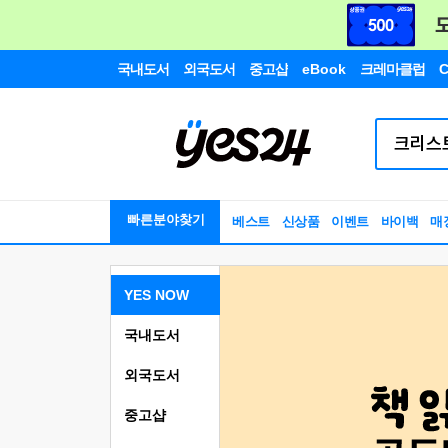
국내도서
외국도서
중고샵
eBook
크레마클럽
C
빠른분야찾기
베스트
신상품
이벤트
바이백
매
YES NOW
국내도서
외국도서
중고샵