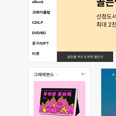
eBook
크레마클럽
CD/LP
DVD/BD
문구/GIFT
티켓
골든벨 퀴즈 & 완독 챌린지
그래제본소
1
/5