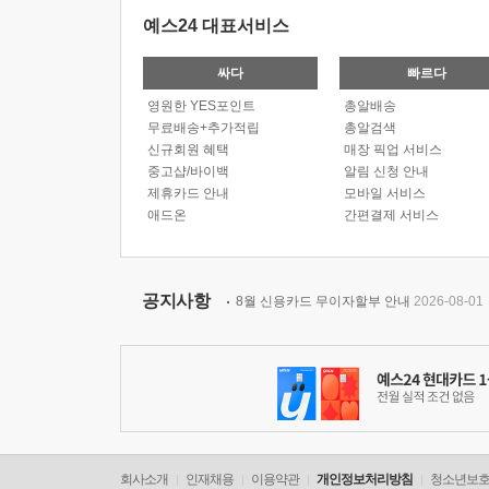
예스24 대표서비스
싸다
빠르다
영원한 YES포인트
총알배송
무료배송+추가적립
총알검색
신규회원 혜택
매장 픽업 서비스
중고샵/바이백
알림 신청 안내
제휴카드 안내
모바일 서비스
애드온
간편결제 서비스
공지사항
8월 신용카드 무이자할부 안내
2026-08-01
회사소개
인재채용
이용약관
개인정보처리방침
청소년보