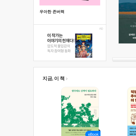
우아한 존버력
지금, 이 책