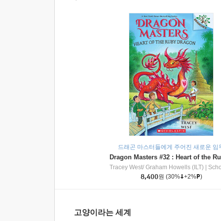
드래곤 마스터들에게 주어진 새로운 임
Tracey West/ Graham Howells (ILT)
|
Scholasti
8,400
원
(30%
+2%
)
고양이라는 세계