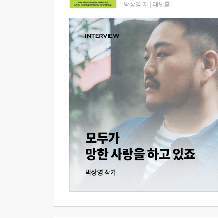
박상영 저
|
래빗홀