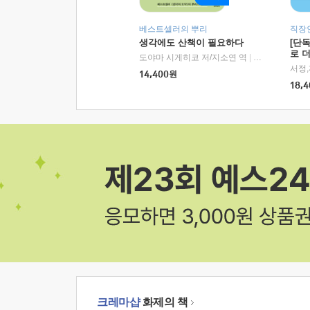
베스트셀러의 뿌리
직장
생각에도 산책이 필요하다
[단
로 
도야마 시게히코 저/지소연 역
|
알에이치코리아(
14,400
원
18,4
크레마샵
화제의 책