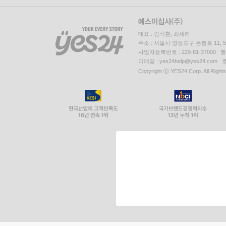
대표 : 김석환, 최세라
주소 : 서울시 영등포구 은행로 11,
사업자등록번호 : 229-81-37000 
이메일 : yes24help@yes24.c
Copyright ⓒ YES24 Corp. All Right