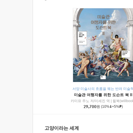
서양 미술사의 흐름을 꿰는 반려 미술
미술관 여행자를 위한 도슨트 북 II
카미유 주노 저/이세진 역
|
윌북(willboo
29,700
원
(10%
+5%
)
고양이라는 세계