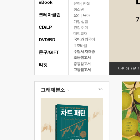
eBook
유아
|
전집
청소년
크레마클럽
요리
|
육아
가정 살림
CD/LP
건강 취미
대학교재
DVD/BD
국어와 외국어
IT 모바일
수험서 자격증
문구/GIFT
초등참고서
중등참고서
티켓
나민애 7문 
고등참고서
그래제본소
2
/5