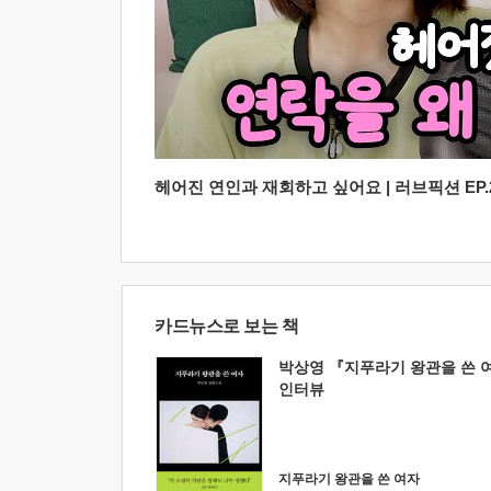
헤어진 연인과 재회하고 싶어요 | 러브픽션 EP.2
카드뉴스로 보는 책
박상영 『지푸라기 왕관을 쓴 
인터뷰
지푸라기 왕관을 쓴 여자