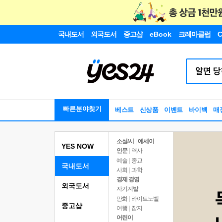
국내도서
외국도서
중고샵
eBook
크레마클럽
C
빠른분야찾기
베스트
신상품
이벤트
바이백
매
소설/시
|
에세이
YES NOW
인문
|
역사
예술
|
종교
국내도서
사회
|
과학
경제 경영
외국도서
자기계발
만화
|
라이트노벨
중고샵
여행
|
잡지
어린이