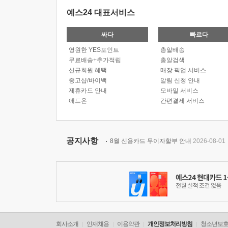
예스24 대표서비스
싸다
빠르다
영원한 YES포인트
총알배송
무료배송+추가적립
총알검색
신규회원 혜택
매장 픽업 서비스
중고샵/바이백
알림 신청 안내
제휴카드 안내
모바일 서비스
애드온
간편결제 서비스
공지사항
8월 신용카드 무이자할부 안내
2026-08-01
회사소개
인재채용
이용약관
개인정보처리방침
청소년보