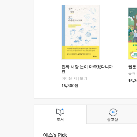
진짜 새랑 눈이 마주쳤다니까
웹툰
요
돌배
이이은 저
|
보리
15,3
15,300
원
도서
중고샵
예스's Pick