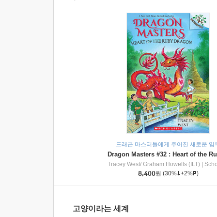
드래곤 마스터들에게 주어진 새로운 임
Tracey West/ Graham Howells (ILT)
|
Scholasti
8,400
원
(30%
+2%
)
고양이라는 세계