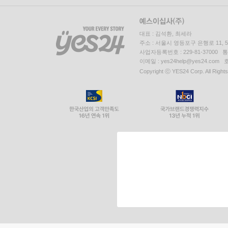
대표 : 김석환, 최세라
주소 : 서울시 영등포구 은행로 11,
사업자등록번호 : 229-81-37000 
이메일 : yes24help@yes24.c
Copyright ⓒ YES24 Corp. All Right