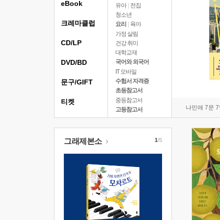
eBook
유아
|
전집
청소년
크레마클럽
요리
|
육아
가정 살림
CD/LP
건강 취미
대학교재
DVD/BD
국어와 외국어
IT 모바일
수험서 자격증
문구/GIFT
초등참고서
중등참고서
티켓
나민애 7문 
고등참고서
그래제본소
1
/5