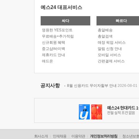
예스24 대표서비스
싸다
빠르다
영원한 YES포인트
총알배송
무료배송+추가적립
총알검색
신규회원 혜택
매장 픽업 서비스
중고샵/바이백
알림 신청 안내
제휴카드 안내
모바일 서비스
애드온
간편결제 서비스
공지사항
8월 신용카드 무이자할부 안내
2026-08-01
회사소개
인재채용
이용약관
개인정보처리방침
청소년보