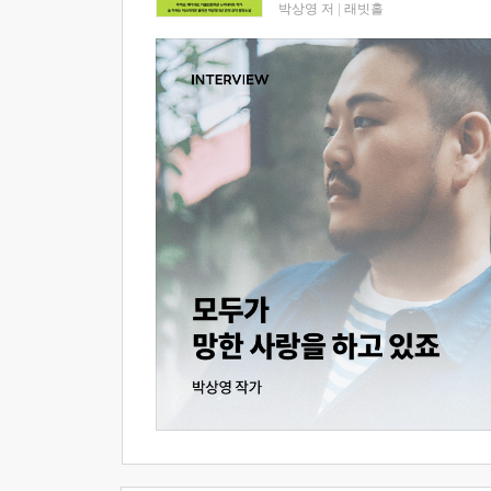
박상영 저
|
래빗홀