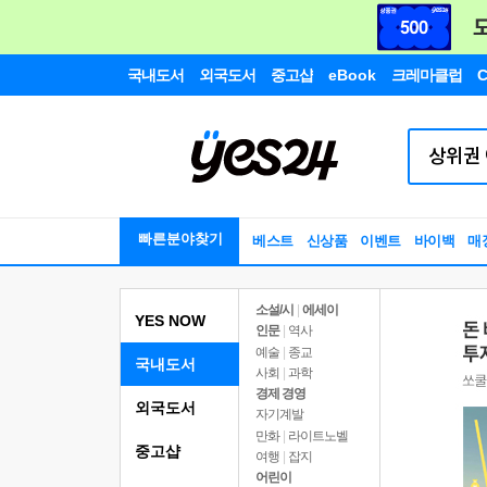
국내도서
외국도서
중고샵
eBook
크레마클럽
C
빠른분야찾기
베스트
신상품
이벤트
바이백
매
소설/시
|
에세이
YES NOW
인문
|
역사
예술
|
종교
국내도서
사회
|
과학
경제 경영
외국도서
자기계발
만화
|
라이트노벨
중고샵
여행
|
잡지
어린이