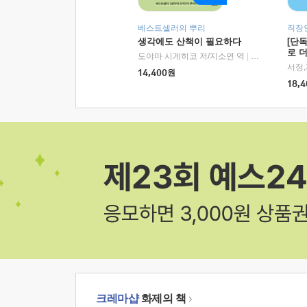
베스트셀러의 뿌리
직장
생각에도 산책이 필요하다
[단
로 
도야마 시게히코 저/지소연 역
|
알에이치코리아(
14,400
원
18,4
크레마샵
화제의 책