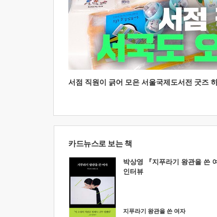
서점 직원이 긁어 모은 서울국제도서전 굿즈 하울
카드뉴스로 보는 책
박상영 『지푸라기 왕관을 쓴 
인터뷰
지푸라기 왕관을 쓴 여자