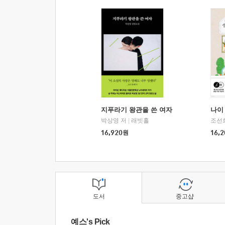
지푸라기 왕관을 쓴 여자
나이 
박상영 저
|
래빗홀
조선
16,920
원
16,2
도서
중고샵
예스's Pick