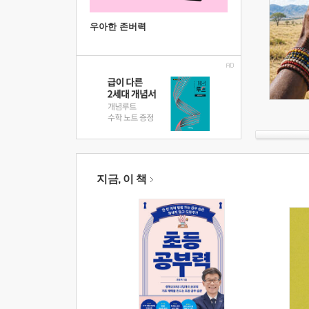
우아한 존버력
지금, 이 책