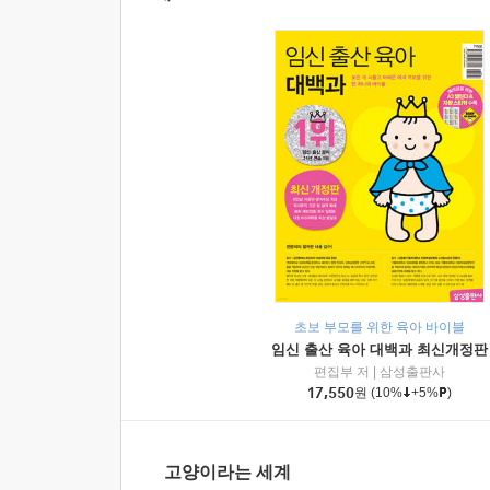
초보 부모를 위한 육아 바이블
임신 출산 육아 대백과 최신개정판
편집부 저
|
삼성출판사
17,550
원
(10%
+5%
)
고양이라는 세계