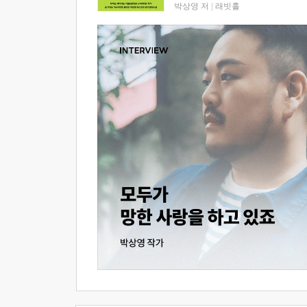
박상영 저
|
래빗홀