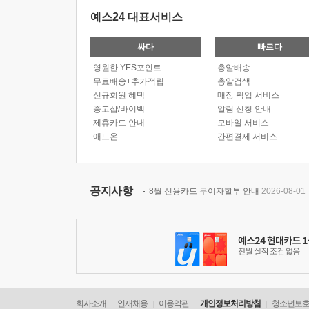
예스24 대표서비스
싸다
빠르다
영원한 YES포인트
총알배송
무료배송+추가적립
총알검색
신규회원 혜택
매장 픽업 서비스
중고샵/바이백
알림 신청 안내
제휴카드 안내
모바일 서비스
애드온
간편결제 서비스
공지사항
8월 신용카드 무이자할부 안내
2026-08-01
회사소개
인재채용
이용약관
개인정보처리방침
청소년보