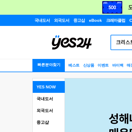
국내도서
외국도서
중고샵
eBook
크레마클럽
C
빠른분야찾기
베스트
신상품
이벤트
바이백
매
YES NOW
국내도서
외국도서
중고샵