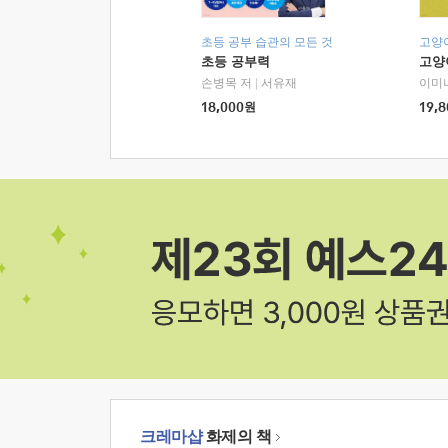
초등 공부 습관의 모든 것
고양
초등 공부력
고양
손병목 저
|
서유재
이미
18,000
원
19,8
크레마샵
화제의 책