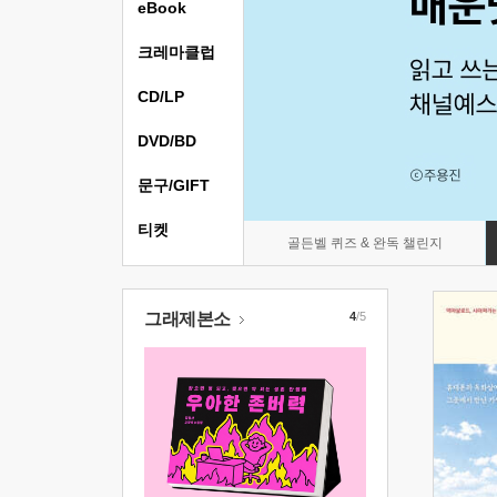
eBook
크레마클럽
CD/LP
DVD/BD
문구/GIFT
티켓
골든벨 퀴즈 & 완독 챌린지
그래제본소
4
/5