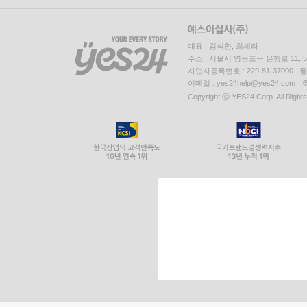
대표 : 김석환, 최세라
주소 : 서울시 영등포구 은행로 11,
사업자등록번호 : 229-81-37000 
이메일 : yes24help@yes24.c
Copyright ⓒ YES24 Corp. All Right