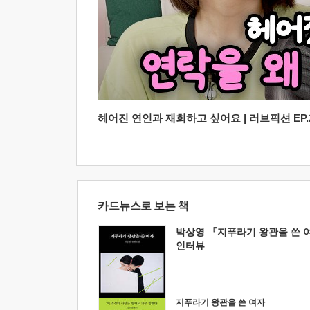
헤어진 연인과 재회하고 싶어요 | 러브픽션 EP.2
카드뉴스로 보는 책
박상영 『지푸라기 왕관을 쓴 
인터뷰
지푸라기 왕관을 쓴 여자