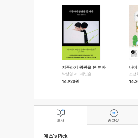
지푸라기 왕관을 쓴 여자
나이 
박상영 저
|
래빗홀
조선
16,920
원
16,2
도서
중고샵
예스's Pick