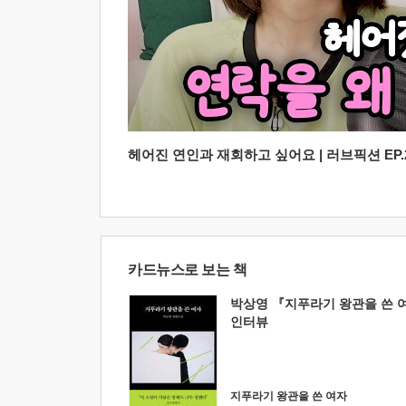
헤어진 연인과 재회하고 싶어요 | 러브픽션 EP.2
카드뉴스로 보는 책
박상영 『지푸라기 왕관을 쓴 
인터뷰
지푸라기 왕관을 쓴 여자