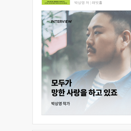
박상영 저
|
래빗홀