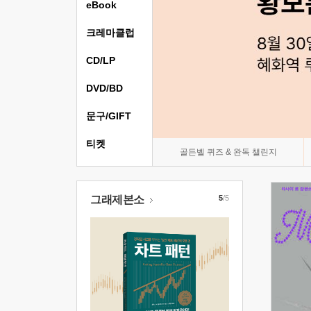
eBook
크레마클럽
CD/LP
DVD/BD
문구/GIFT
티켓
골든벨 퀴즈 & 완독 챌린지
그래제본소
5
/5