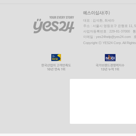
대표 : 김석환, 최세라
주소 : 서울시 영등포구 은행로 11,
사업자등록번호 : 229-81-37000 
이메일 : yes24help@yes24.c
Copyright ⓒ YES24 Corp. All Right