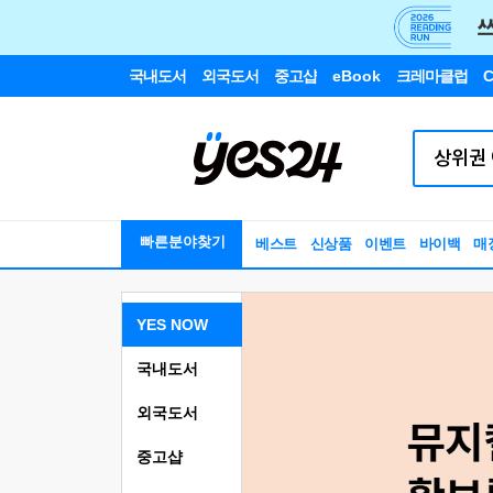
국내도서
외국도서
중고샵
eBook
크레마클럽
C
빠른분야찾기
베스트
신상품
이벤트
바이백
매
YES NOW
국내도서
외국도서
중고샵