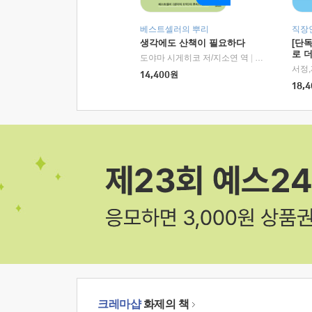
베스트셀러의 뿌리
직장
생각에도 산책이 필요하다
[단
로 
도야마 시게히코 저/지소연 역
|
알에이치코리아(
14,400
원
18,4
크레마샵
화제의 책