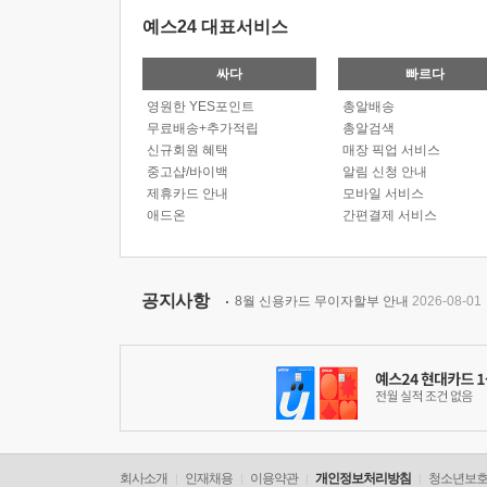
예스24 대표서비스
싸다
빠르다
영원한 YES포인트
총알배송
무료배송+추가적립
총알검색
신규회원 혜택
매장 픽업 서비스
중고샵/바이백
알림 신청 안내
제휴카드 안내
모바일 서비스
애드온
간편결제 서비스
공지사항
8월 신용카드 무이자할부 안내
2026-08-01
회사소개
인재채용
이용약관
개인정보처리방침
청소년보