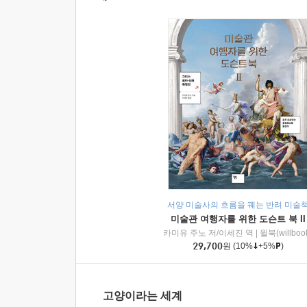
서양 미술사의 흐름을 꿰는 반려 미술
미술관 여행자를 위한 도슨트 북 II
카미유 주노 저/이세진 역
|
윌북(willboo
29,700
원
(10%
+5%
)
고양이라는 세계