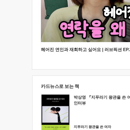
헤어진 연인과 재회하고 싶어요 | 러브픽션 EP.2
카드뉴스로 보는 책
박상영 『지푸라기 왕관을 쓴 
인터뷰
지푸라기 왕관을 쓴 여자