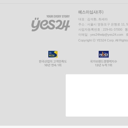
대표 : 김석환, 최세라
주소 : 서울시 영등포구 은행로 11,
사업자등록번호 : 229-81-37000 
이메일 : yes24help@yes24.c
Copyright ⓒ YES24 Corp. All Right