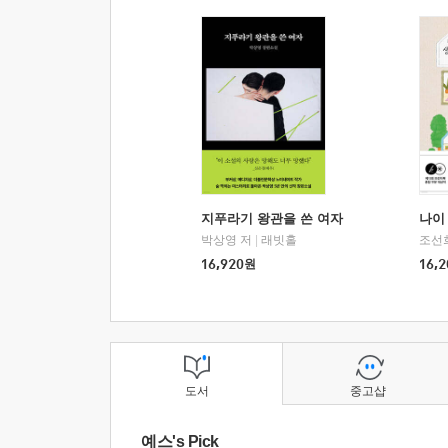
지푸라기 왕관을 쓴 여자
나이 
박상영 저
|
래빗홀
조선
16,920
원
16,2
도서
중고샵
예스's Pick