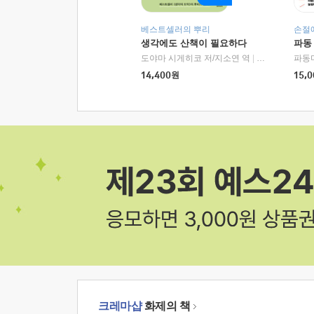
베스트셀러의 뿌리
손절
생각에도 산책이 필요하다
파동
도야마 시게히코 저/지소연 역
|
알에이치코리아(
파동
14,400
원
15,0
크레마샵
화제의 책