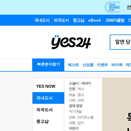
국내도서
외국도서
중고샵
eBook
크레마클럽
C
빠른분야찾기
베스트
신상품
이벤트
바이백
매
소설/시
|
에세이
YES NOW
인문
|
역사
예술
|
종교
국내도서
사회
|
과학
경제 경영
외국도서
자기계발
만화
|
라이트노벨
중고샵
여행
|
잡지
어린이