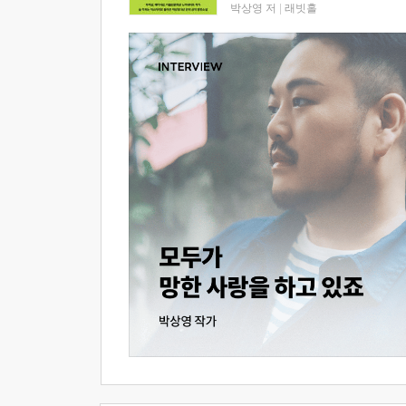
박상영 저
|
래빗홀