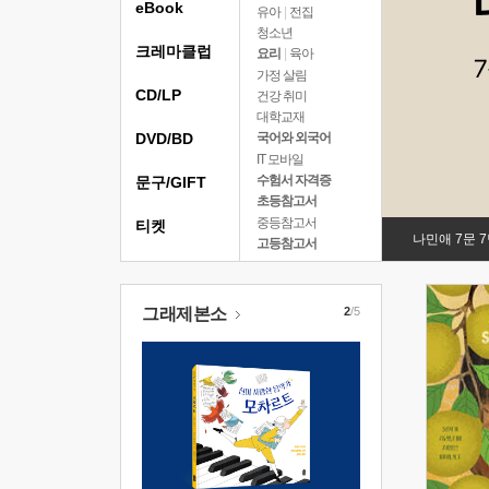
eBook
유아
|
전집
청소년
크레마클럽
요리
|
육아
가정 살림
CD/LP
건강 취미
대학교재
DVD/BD
국어와 외국어
IT 모바일
수험서 자격증
문구/GIFT
초등참고서
중등참고서
티켓
나민애 7문 
고등참고서
그래제본소
2
/5