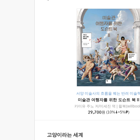
서양 미술사의 흐름을 꿰는 반려 미술
미술관 여행자를 위한 도슨트 북 II
카미유 주노 저/이세진 역
|
윌북(willboo
29,700
원
(10%
+5%
)
고양이라는 세계