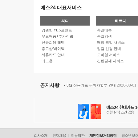
예스24 대표서비스
싸다
빠르다
영원한 YES포인트
총알배송
무료배송+추가적립
총알검색
신규회원 혜택
매장 픽업 서비스
중고샵/바이백
알림 신청 안내
제휴카드 안내
모바일 서비스
애드온
간편결제 서비스
공지사항
8월 신용카드 무이자할부 안내
2026-08-01
회사소개
인재채용
이용약관
개인정보처리방침
청소년보