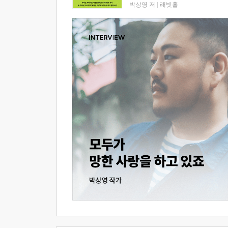
박상영 저
|
래빗홀