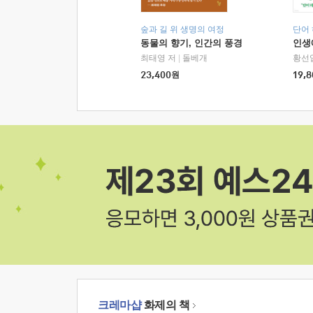
숲과 길 위 생명의 여정
단어
동물의 향기, 인간의 풍경
인생
최태영 저
|
돌베개
황선
23,400
원
19,8
크레마샵
화제의 책