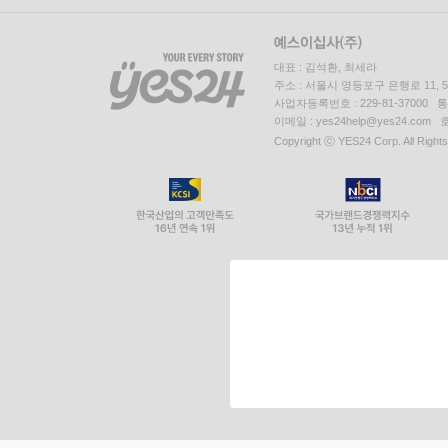
대표 : 김석환, 최세라
주소 : 서울시 영등포구 은행로 11,
사업자등록번호 : 229-81-37000 
이메일 : yes24help@yes24.c
Copyright ⓒ YES24 Corp. All Right