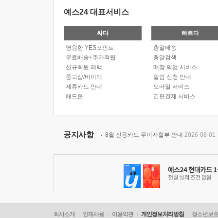
예스24 대표서비스
싸다
빠르다
영원한 YES포인트
총알배송
무료배송+추가적립
총알검색
신규회원 혜택
매장 픽업 서비스
중고샵/바이백
알림 신청 안내
제휴카드 안내
모바일 서비스
애드온
간편결제 서비스
공지사항
8월 신용카드 무이자할부 안내
2026-08-01
회사소개
인재채용
이용약관
개인정보처리방침
청소년보