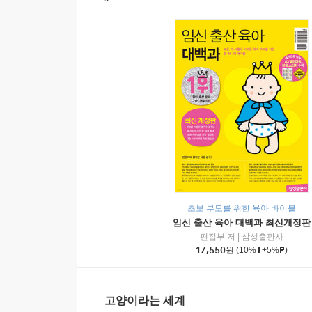
초보 부모를 위한 육아 바이블
임신 출산 육아 대백과 최신개정판
편집부 저
|
삼성출판사
17,550
원
(10%
+5%
)
고양이라는 세계