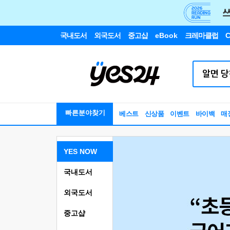
국내도서
외국도서
중고샵
eBook
크레마클럽
C
빠른분야찾기
베스트
신상품
이벤트
바이백
매
YES NOW
국내도서
외국도서
중고샵