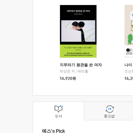
지푸라기 왕관을 쓴 여자
나이 
박상영 저
|
래빗홀
조선
16,920
원
16,2
도서
중고샵
예스's Pick