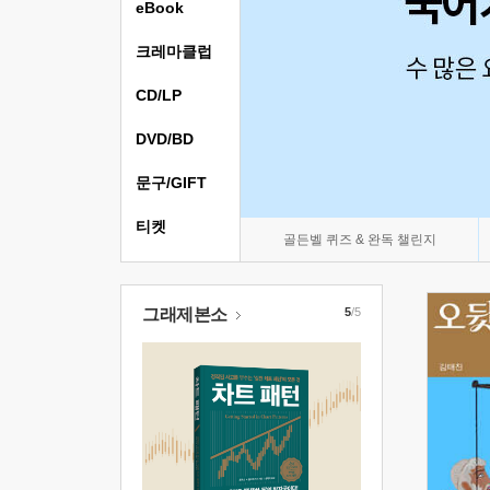
eBook
크레마클럽
CD/LP
DVD/BD
문구/GIFT
티켓
골든벨 퀴즈 & 완독 챌린지
그래제본소
5
/5